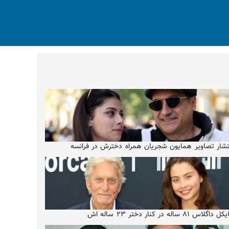
تشار تصاویر همایون شجریان همراه دخترش در فرانسه
 داگلاس ۸۱ ساله در کنار دختر ۲۳ ساله اش