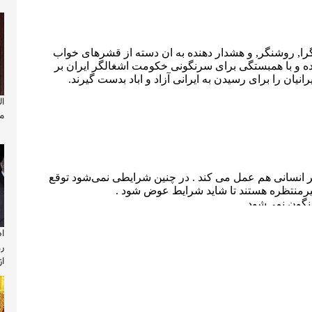
ال
م
ا
ر
ا