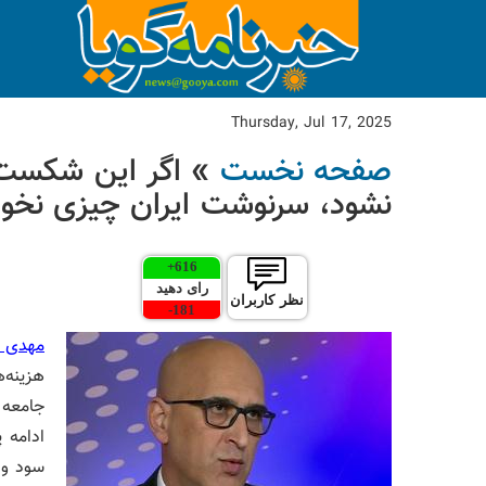
Thursday, Jul 17, 2025
صفحه نخست
» اگر این شکست ب
نشود، سرنوشت ایران چیزی نخواه
+
616
رای دهید
نظر کاربران
-
181
مهدی پ
هزینه‌
جامعه 
ادامه پ
سود واق