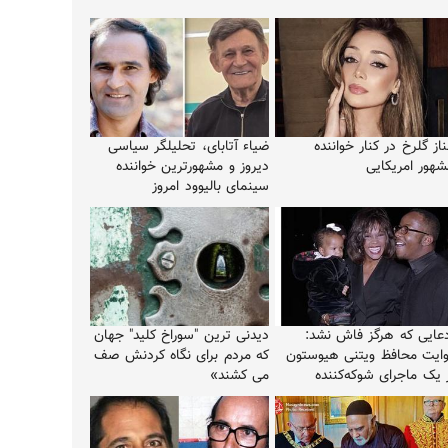
ناز گلرخ در کنار خواننده
ضیاء آتابای، تحلیلگر سیاسی
شهور امریکایی
دیروز و مشهورترین خواننده
سینمای بالیوود امروز
دعایی که هرگز فاش نشد:
دیدنی ترین "سوراخ کلید" جهان
وایت محافظ ویتنی هیوستون
که مردم برای نگاه کردنش صف
ز یک ماجرای شوکه‌کننده
می کشند»