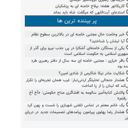
کاریکاتور هفته: بیلاخ خامنه ای به پزشکیان
استدعای آیت‌اللهی که میگفت شاه باید بماند
پر بیننده ترین ها
خبر وخامت حال مجتبی خامنه ای در بالاترین سطوح نظام
آیا ایشان را شناختید؟
یکی از بستگان خامنه‌ای آشکارا در پی جذب نیرو برای گذر از
هوری اسلامی به حکومت اسلامی است
باقر خرازی : مجتبی خامنه ای سه سال از دفتر رهبری طرد
ه بود
شکایت مادر نیکا شاکرمی از شادی امین؟
هشدار جنجالی تحلیلگر اردنی‌تبار: غرب همان تجربه‌ای را تکرار
‌کند که لبنان را از پا انداخت
واکنش کنایه‌آمیز سالومه به افشاگری مداح حکومتی: «آخ آخ
 رفتم»
یک خانم معلم در تماس تلفنی شهبازی را شست و پهن کرد
هشدار رضا پهلوی پیرامون پیامدهای تصمیمات جدید در دریای
ر