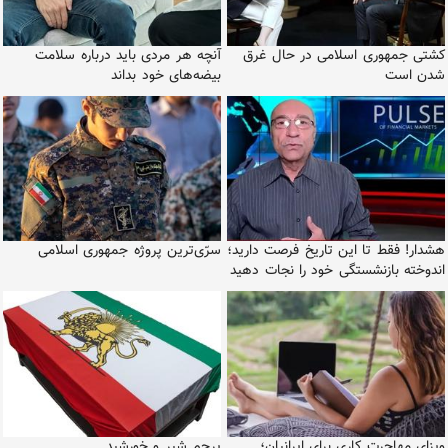
کشتی جمهوری اسلامی در حال غرق
آنچه هر مردی باید درباره سلامت
شدن است
بیضه‌های خود بداند
هشدار! فقط تا این تاریخ فرصت دارید؛
سرّی‌ترین پروژه جمهوری اسلامی
اندوخته بازنشستگی خود را نجات دهید
ویزای مهاجرت کاری برای ایرانیان؛
پرچم شیر و خورشید