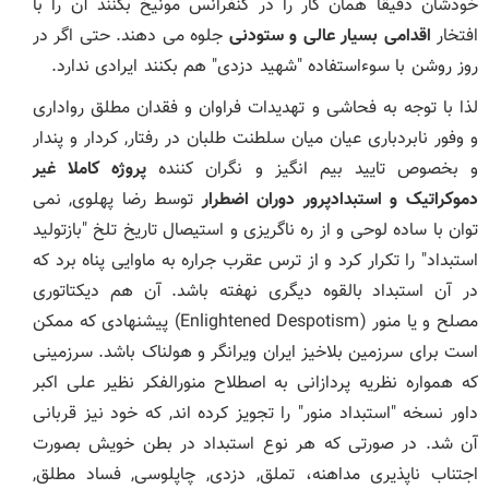
خودشان دقیقا همان کار را در کنفرانس مونیخ بکنند آن را با
افتخار
اقدامی بسیار عالی و ستودنی
جلوه می دهند. حتی اگر در
روز روشن با سوءاستفاده "شهید دزدی" هم بکنند ایرادی ندارد.
لذا با توجه به فحاشی و تهدیدات فراوان و فقدان مطلق رواداری
و وفور نابردباری عیان میان سلطنت طلبان در رفتار, کردار و پندار
و بخصوص تایید بیم انگیز و نگران کننده
پروژه کاملا غیر
دموکراتیک و استبدادپرور دوران اضطرار
توسط رضا پهلوی, نمی
توان با ساده لوحی و از ره ناگریزی و استیصال تاریخ تلخ "بازتولید
استبداد" را تکرار کرد و از ترس عقرب جراره به ماوایی پناه برد که
در آن استبداد بالقوه دیگری نهفته باشد. آن هم دیکتاتوری
مصلح و یا منور (Enlightened Despotism) پیشنهادی که ممکن
است برای سرزمین بلاخیز ایران ویرانگر و هولناک باشد. سرزمینی
که همواره نظریه پردازانی به اصطلاح منورالفکر نظیر علی ‌اکبر
داور نسخه "استبداد منور" را تجویز کرده اند, که خود نیز قربانی
آن شد. در صورتی که هر نوع استبداد در بطن خویش بصورت
اجتناب ناپذیری مداهنه، تملق, دزدی, چاپلوسی, فساد مطلق,