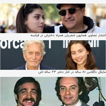
انتشار تصاویر همایون شجریان همراه دخترش در فرانسه
مایکل داگلاس ۸۱ ساله در کنار دختر ۲۳ ساله اش