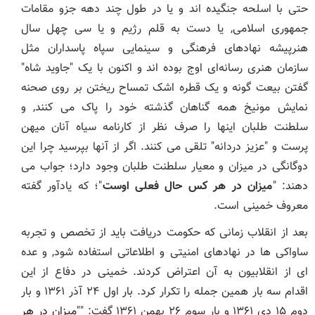
حتی با اسلحه جنگیده اند و یا در طول چند دهه جزو مقامات
جمهوری اسلامی, یا دست به قلم رژیم و یا سی چهل سال
هنرپیشه نهادهای فرهنگی و سینمایی سپاه پاسداران مثل
سازمان هنری رسانه‌ای اوج بوده اند و اکنون با یک "جاوید شاه"
گفتن بیعت گونه و یک قطره اشک تمساح ریختن بر روی صحنه
نمایش مونیخ همه گناهان گذشته خود را پاک می کنند, و
سلطنت طلبان اینها را صرف نظر از کارنامه سیاه آنان میهن
پرست و "عزیز دردانه" تلقی می کنند. اگر از آنها بپرسید چرا این
دوگانگی در میزان و معیار سلطنت طلبان وجود دارد؛ جواب می
دهند: "
میزان در هر کس حال فعلی اوست
"؛ که یادآور گفته
معروف خمینی است.
بعد از انقلاب زمانی که حکومت دریافت باید از تخصص و تجربه
ساواکی ها در نهادهای امنیتی و اطلاعاتی استفاده شود, و عده
ای از انقلابیون به آن اعتراض کردند. خمینی در دفاع از این
اقدام سه بار همین جمله را تکرار کرد. بار اول ۲۴ آذر ۱۳۶۱ و بار
دوم ۱۵ دی ۱۳۶۱ و بار سوم ۲۶ بهمن ۱۳۶۱ گفت: ""
میزان در هر