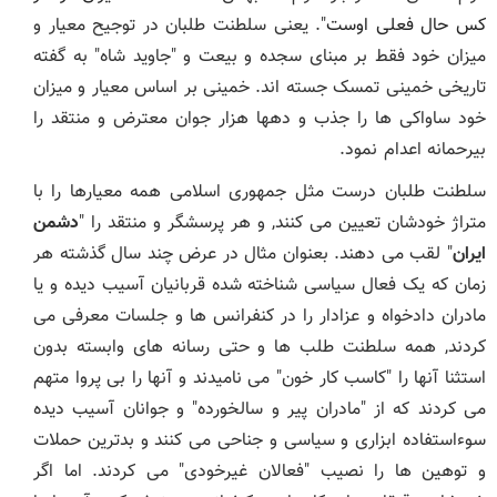
کس حال فعلی اوست
". یعنی سلطنت طلبان در توجیح معیار و
میزان خود فقط بر مبنای سجده و بیعت و "جاوید شاه" به گفته
تاریخی خمینی تمسک جسته اند. خمینی بر اساس معیار و میزان
خود ساواکی ها را جذب و دهها هزار جوان معترض و منتقد را
بیرحمانه اعدام نمود.
سلطنت طلبان درست مثل جمهوری اسلامی همه معیارها را با
متراژ خودشان تعیین می کنند, و هر پرسشگر و منتقد را "
دشمن
ایران
" لقب می دهند. بعنوان مثال در عرض چند سال گذشته هر
زمان که یک فعال سیاسی شناخته شده قربانیان آسیب دیده و یا
مادران دادخواه و عزادار را در کنفرانس ها و جلسات معرفی می
کردند, همه سلطنت طلب ها و حتی رسانه های وابسته بدون
استثنا آنها را "کاسب کار خون" می نامیدند و آنها را بی پروا متهم
می کردند که از "مادران پیر و سالخورده" و جوانان آسیب دیده
سوءاستفاده ابزاری و سیاسی و جناحی می کنند و بدترین حملات
و توهین ها را نصیب "فعالان غیرخودی" می کردند. اما اگر