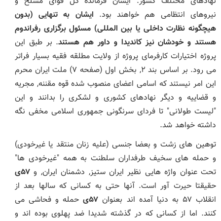
نهادهای مختلف کشور. ایشان فرمانده کل قوای مسلح و
نیروهای انتظامی هم خواهند بود.
ایشان به تنهایی (بدون
هیچگونه نظارت داخلی یا بین المللی) مسئول برگزاری رفراندوم
هستند و خودشان نیز کاندیدا و داور هم هستند
. بر طبق این
پروژه اختیارات کارفرمای پروژه از ولایت مطلقه فقیه بسیار فراتر
می رود. بر اساس بند ۲, بخش اول (صفحه ۷) ملت ایران محرم
این امر نیستند که اسامی اعضای منصوب شده قوه مقننه, مجریه
و قضاییه و دیگر نهادهای کشوری و لشکری را بدانند و این
"لیست طولانی" تا فردای سرنگونی جمهوری اسلامی مخفی نگه
داشته خواهد شد.
توهین های زشت و بعضا جنسی (علیه زنان منتقد یا غیرخودی)
و حمله های سخیف طرفداران سلطنت به همه "غیرخودی ها"
تحت عنوان واژه هایی نظیر ایران ستیز, دشمنان ایران, و
۵۷ی
حقیقتا حیرت آور است. آنها حتی به کسانی که سالها بعد از
انقلاب ۵۷ به دنیا آمده اند بعنوان
۵۷ی
حمله و فحاشی می
کنند. اما از کسانی که در گذشته شدیدا ضد پهلوی بوده اند و