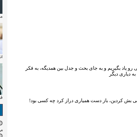
مایکل
ان
فر
می