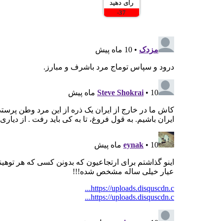
رای دهید
-
37