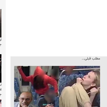
ا
ج
مطلب قبلی...
ل
اف
ج