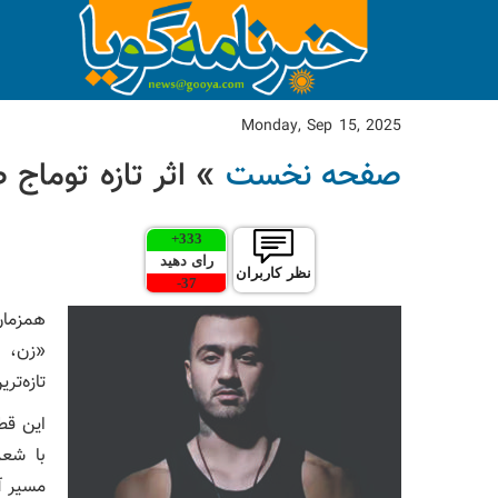
Monday, Sep 15, 2025
صفحه نخست
» اثر تازه توماج 
+
333
رای دهید
نظر کاربران
-
37
همزمان
«زن، ز
تازه‌تر
این قط
با شعر
مسیر آز