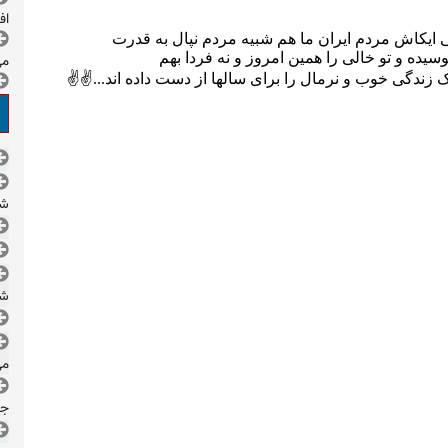
اف
می
شد
شد
می
جم