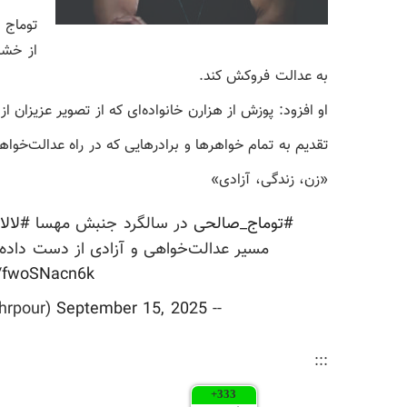
توماج د
از خشو
به عدالت فروکش کند.
او افزود: پوزش از هزارن خانواده‌ای که از تصویر عزیزان ا
تقدیم به تمام خواهرها و برادرهایی که در راه عدالت‌خواه
«زن، زندگی، آزادی»
#توماج_صالحی
در سالگرد جنبش مهسا
#لالا
مسیر عدالت‌خواهی و آزادی از دست داده‌ا
m/fwoSNacn6k
September 15, 2025
-- Kamran Mehrpour (@KamranMehrpour)
:::
+
333