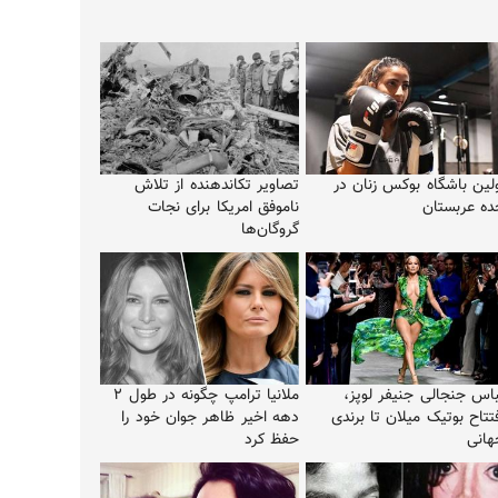
ولین باشگاه بوکس زنان در
تصاویر تکاندهنده از تلاش
ده عربستان
ناموفق امریکا برای نجات
گروگان‌ها
باس جنجالی جنیفر لوپز،
ملانیا ترامپ چگونه در طول ۲
تتاح بوتیک میلان تا برندی
دهه اخیر ظاهر جوان خود را
هانی
حفظ کرد