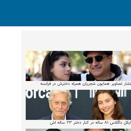
تشار تصاویر همایون شجریان همراه دخترش در فرانسه
 داگلاس ۸۱ ساله در کنار دختر ۲۳ ساله اش