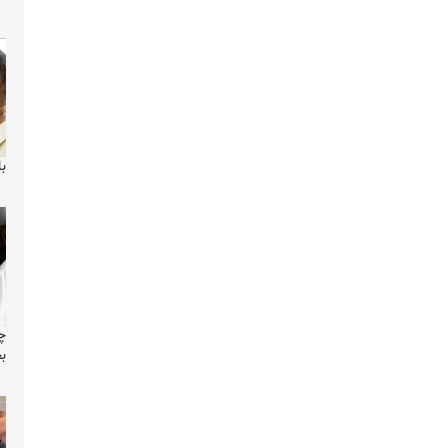
با
چ
بخ