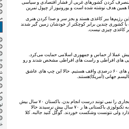
می
جم
شد
می
لو
خز