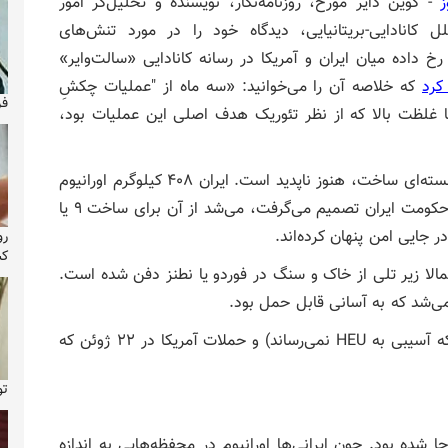
ز
- گوین دایر مورخ، روزنامه‌نگار، نویسنده و تحلیل‌گر امور
ملل کانادایی-بریتانیایی، دیدگاه خود را در مورد تنش‌های
خ داده میان ایران و آمریکا در رسانه کانادایی «سالت‌وایر»
کرد
که خلاصه آن را می‌خوانید: «سه ماه از "عملیات چکشِ
فر
با غلظت بالا که از نظر تئوریک هدف اصلی این عملیات بود،
حقیقت این است که چیزی که عملا می‌شد از آن سلاح هسته‌ای ساخت، هنوز ناپدید است. ایران ۴۰۸ کیلوگرم اورانیوم
با غلظت بالا (HEU) در اختیار داشت؛ به اندازه‌ای که اگر حکومت ایران تصمیم می‌گرفت، می‌شد از آن برای ساخت ۹ یا
رو
کش
تمالا زیر تلی از خاک و سنگ در فوردو یا نطنز دفن شده است.
می‌شد که به آسانی قابل حمل بود.
بین اولین حملات اسرائیل به تأسیسات هسته‌ای ایران (که آسیبی به HEU نمی‌رساند) و حملات آمریکا در ۲۲ ژوئن که
تولد ۴۳ س
ا شده بود. چون ایرانی‌ها اورانیوم در محفظه‌هایی به اندازه