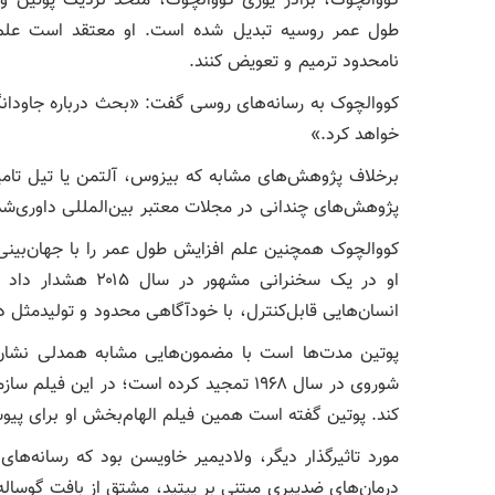
کووالچوک، برادر یوری کووالچوک، متحد نزدیک پوتین و با
طول عمر روسیه تبدیل شده است. او معتقد است علم به
نامحدود ترمیم و تعویض کنند.
کووالچوک به رسانه‌های روسی گفت: «بحث درباره جاودانگی
خواهد کرد.»
برخلاف پژوهش‌های مشابه که بیزوس، آلتمن یا تیل تامین 
پژوهش‌های چندانی در مجلات معتبر بین‌المللی داوری‌ش
کووالچوک همچنین علم افزایش طول عمر را با جهان‌بینی گ
او در یک سخنرانی م
انسان‌هایی قابل‌کنترل، با خودآگاهی محدود و تولیدمثل 
پوتین مدت‌ها است با مضمون‌هایی مشابه همدلی نشان
شوروی در سال ۱۹۶۸ تمجید کرده است؛ در این
کند. پوتین گفته است همین فیلم الهام‌بخش او برای پیو
مورد تاثیرگذار دیگر، ولادیمیر خاویسن بود که رسانه‌ه
درمان‌های ضدپیری مبتنی بر پپتید، مشتق‌ از بافت گوساله،