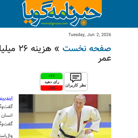
Tuesday, Jun 2, 2026
صفحه نخست
» هزینه
عمر
+
11
رای دهید
نظر کاربران
-
106
ایندیپ
گفت‌وگ
انسان‌ 
گفت‌وگ
وال‌است