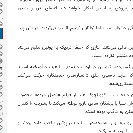
نکدار و سرمایه‌گذار رسانه‌ای، به مغز متفکر پروژه افزایش
‌زودی به انسان‌ امکان خواهد داد اعضای بدن را به‌طور
مل
 دشوار است، اما توانایی ترمیم انسان بی‌تردید افزایش پیدا
مالی می‌کنند، کاری که حلقه نزدیک به پوتین تبلیغ می‌کند
ده منتشر نکرده است.
سترده‌تر کرملین درباره نبرد تمدنی با غرب درآمیخته است.
جم
شهور در سال ۲۰۱۵ هشدار داد که غرب به‌سوی خلق «انسان‌های خدمتکار» حرکت می‌کند‌ــ
شد
دستکاری‌شده.
 داده است. کووالچوک علنا از فیلم «فصل مرده» محصول
می
 فیلم سازمان سیا با پزشکان سابق نازی توطئه می‌کند تا بشریت را کنترل
ستن به کا‌گ‌ب بوده است.
لو
ای روسیه او را «متخصص سالمندی پوتین» لقب داده بودند و
 را توصیه می‌کرد.