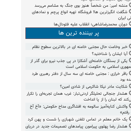
منشه امیر: من شخصاً هنوز بوی جنگ به مشامم می‌رسد
شگفت انگیزترین ها! فروشگاه تهیه انواع پرچم و نمادهای
ی ایران
دوران محمدرضاشاهی؛ انقلاب علیه فئودال‌ها
پر بیننده ترین ها
خبر وخامت حال مجتبی خامنه ای در بالاترین سطوح نظام
آیا ایشان را شناختید؟
یکی از بستگان خامنه‌ای آشکارا در پی جذب نیرو برای گذر از
هوری اسلامی به حکومت اسلامی است
باقر خرازی : مجتبی خامنه ای سه سال از دفتر رهبری طرد
ه بود
شکایت مادر نیکا شاکرمی از شادی امین؟
هشدار جنجالی تحلیلگر اردنی‌تبار: غرب همان تجربه‌ای را تکرار
‌کند که لبنان را از پا انداخت
واکنش کنایه‌آمیز سالومه به افشاگری مداح حکومتی: «آخ آخ
 رفتم»
یک خانم معلم در تماس تلفنی شهبازی را شست و پهن کرد
هشدار رضا پهلوی پیرامون پیامدهای تصمیمات جدید در دریای