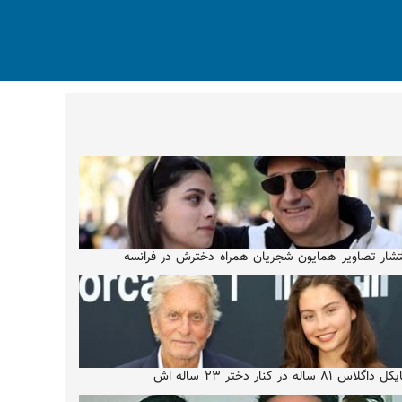
تشار تصاویر همایون شجریان همراه دخترش در فرانسه
 داگلاس ۸۱ ساله در کنار دختر ۲۳ ساله اش