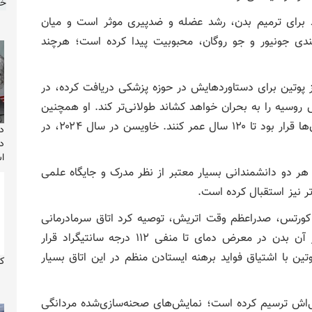
خز
د برای ترمیم بدن، رشد عضله و ضد‌پیری موثر است و میان
ندی جونیور و جو روگان، محبوبیت پیدا کرده‌ است؛ هرچند
ز پوتین برای دستاوردهایش در حوزه پزشکی دریافت کرده، در
روسیه را به بحران خواهد کشاند طولانی‌تر کند. او همچنین
با استناد به متون کتاب مقدس استدلال می‌کرد که انسان‌ها قرار بود تا ۱۲۰ سال عمر کنند. خاویسن در سال ۲۰۲۴، در
دل
د
ا
ر دو دانشمندانی بسیار معتبر از نظر مدرک و جایگاه علمی
تر نیز استقبال کرده است.
 ۲۰۱۸، پوتین به سباستین کورتس، صدراعظم وقت اتریش، توصیه کرد اتاق سرمادرمانی
(کرایوتراپی) را امتحان کند‌ــ نوعی سونای معکوس که در آن بدن در معرض دمای تا منفی ۱۱۲ درجه سانتیگراد قرار
ن با اشتیاق فواید برهنه ایستادن منظم در این اتاق بسیار
ک
جسمی‌اش ترسیم کرده است؛ نمایش‌های صحنه‌سازی‌شده مردانگی