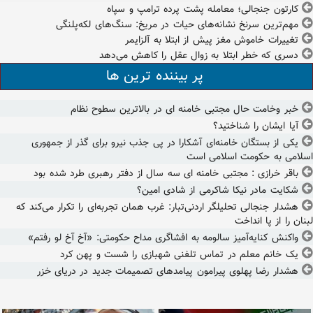
کارتون جنجالی؛ معامله پشت پرده ترامپ و سپاه
مهم‌ترین سرنخ نشانه‌های حیات در مریخ: سنگ‌های لکه‌پلنگی
تغییرات خاموش مغز پیش از ابتلا به آلزایمر
دسری که خطر ابتلا به زوال عقل را کاهش می‌دهد
پر بیننده ترین ها
خبر وخامت حال مجتبی خامنه ای در بالاترین سطوح نظام
آیا ایشان را شناختید؟
یکی از بستگان خامنه‌ای آشکارا در پی جذب نیرو برای گذر از جمهوری
اسلامی به حکومت اسلامی است
باقر خرازی : مجتبی خامنه ای سه سال از دفتر رهبری طرد شده بود
شکایت مادر نیکا شاکرمی از شادی امین؟
هشدار جنجالی تحلیلگر اردنی‌تبار: غرب همان تجربه‌ای را تکرار می‌کند که
لبنان را از پا انداخت
واکنش کنایه‌آمیز سالومه به افشاگری مداح حکومتی: «آخ آخ لو رفتم»
یک خانم معلم در تماس تلفنی شهبازی را شست و پهن کرد
هشدار رضا پهلوی پیرامون پیامدهای تصمیمات جدید در دریای خزر