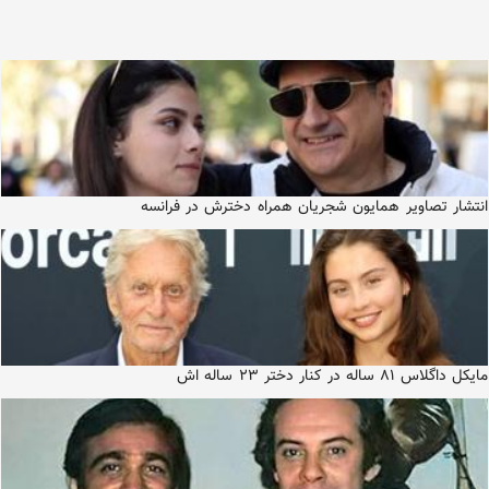
انتشار تصاویر همایون شجریان همراه دخترش در فرانسه
مایکل داگلاس ۸۱ ساله در کنار دختر ۲۳ ساله اش