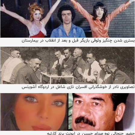
بستری شدن چنگیز وثوقی بازیگر قبل و بعد از انقلاب در بیمارستان
تصاویری نادر از خوشگذرانی افسران نازی شاغل در اردوگاه آشویتس
حضور جنجالی نوه صدام حسین در ایونت برند کارتیه