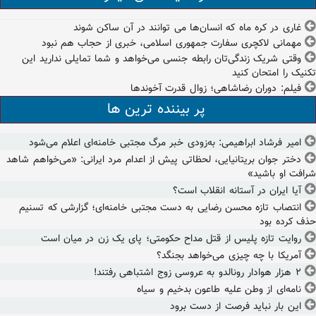
غاری در کره ماه که انسان‌ها می توانند در آن ساکن شوند
مهمانی لاکچری سفارت جمهوری اسلامی، خبری از حجاب هم نبود
وقتی شریک زندگی‌تان رابطه جنسی می‌خواهد و شما تمایلی ندارید این
تکنیک را امتحان کنید
فیلم: دوران رضاشاهی؛ زوال قدرت آخوندها
پر بیننده ترین ها
امیر فرشاد ابراهیمی: به‌زودی خبر مرگ مجتبی خامنه‌ای اعلام می‌شود
دختر جوان بریتانیایی، لحظاتی پیش از اعدام مرد ایرانی: «می‌خواهم شاهد
شرافت او باشید»
آیا ایران در آستانه انقلاب است؟
انتصاب تازه محسن رضایی به دست مجتبی خامنه‌ای؛ گزارشی که تسنیم
حذف کرده بود
روایت تازه پلیس از قتل مداح حکومتی؛ پای یک زن در میان است
آمریکا با چه چیزی می‌خواهد بجنگد؟
۲ هزار هوادار رونالدو به عروسی زوج اشتباهی رفتند!
نامه‌ای از وطن علیه طاعون بدخیم و سیاه
این بار نباید فرصت از دست برود