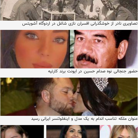
تصاویری نادر از خوشگذرانی افسران نازی شاغل در اردوگاه آشویتس
حضور جنجالی نوه صدام حسین در ایونت برند کارتیه
عنوان ملکه تناسب اندام به یک مدل و اینفلوئنسر ایرانی رسید