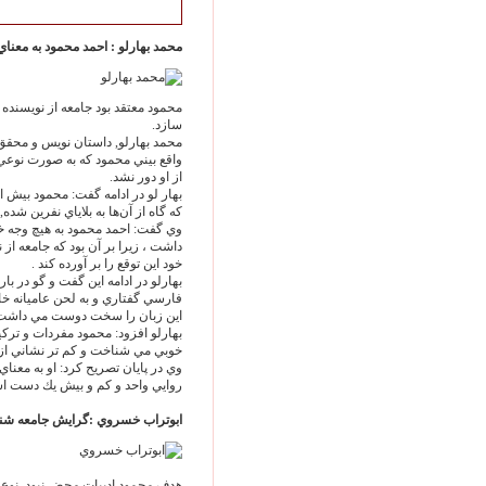
محمد بهارلو : احمد محمود به معن
محمود معتقد بود جامعه از نويسنده ت
سازد.
محمد بهارلو, داستان نويس و محقق با
واقع بيني محمود كه به صورت نوعي 
از او دور نشد.
بهار لو در ادامه گفت: محمود بيش از
كه گاه از آن‌‏ها به بلاياي نفرين ش
وي گفت: احمد محمود به هيچ وجه خ
داشت ، زيرا بر آن بود كه جامعه از ن
خود اين توقع را بر آورده كند .
بهارلو در ادامه اين گفت و گو در ب
فارسي گفتاري و به لحن عاميانه خ
اين زبان را سخت دوست مي داشت 
بهارلو افزود: محمود مفردات و تركيب
خوبي مي شناخت و كم تر نشاني از ض
وي در پايان تصريح كرد: او به معنا
روايي واحد و كم و بيش يك دست اس
ابوتراب خسروي :گرايش جامعه شناسان
هدف محمود ادبيات محض نبود. نوع ا