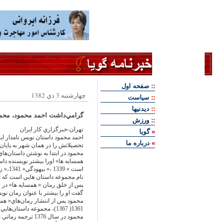
::
صفحه اول
چهارشنبه 3 دي 1382
::
سياست
::
ديدنيها
گرامي‌‏داشت احمد محمود، محمود
::
ورزش
تهران-خبرگزاري كار ايران
»
گويا
»
درباره ما
تحصيلاتش را در همان شهر به پايان 
محمود در ابتدا به نوشتن داستان‌‏ها
نام مجموعه داستان هايي است كه ا
گفت او را بيشتر با عنوان رمان نوي
1361( 1367)، مجموعه داستان‌‏هايي به نام هاي« ديدار» 1369، « قصه آشنا» 1370 منتشر كرد .
محمود در سال 1376