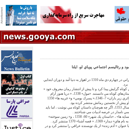
 و رئاليسم اجتماعي پوياي او، ايلنا
احمد محمود داستان نويس نامدار ايراني در چهارم دي ماه 1310 در اهواز به دنيا آمد و دوران ابتدايي
برد.
ي كوتاه گرايش پيدا كرد و تا پيش از انتشار رمان معروف خود «
همسايه ها» اورا بيشتر نويسنده داستان‌‏هاي كوتاه مي دانستند. «مول» 1338، « دريا هنوز آرام
است » 1339 ،« بيهودگي» 1341،« زائري زير باران» 7- 1346،« پسرك بومي» و« غريبه ها» 1350
و پيش از نخستين رمانش منتشر كرده بود.
پس از خلق رمان « همسايه ها» در سال 1353، اگر چه هم‌‏چنان داستان كوتاه مي نوشت ، اما بايد
سي نامدار در عرصه ادبيات مي شناختند .
محمود پس از انتشار رمان‌‏هاي« همسايه ها» ، «داستان يك شهر» 60- 1358 ، و« زمين سوخته»
 ترجمه رماني با عنوان « آدم زنده» از يك نويسنده عراقي را منتشر كرد و در