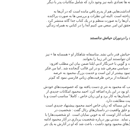
ها تعدادي نامه نيز وجود دارد كه شامل مكاتبات پدر با ديگر
اشت‌‏هايي هم از پدرم باقي مانده است كه در آن‌‏ها به
اخته است .البته اين نظرات و بررسي ها به صورت پراكنده
ن‌‏ها را به صورت منظم و در يك كتاب جدا گانه منتشر كرد .
ق اين امر, سعي مي كنيم آنه‌‏ا را در كتابي به همراه زندگي
 را دردوران حياتش ندانستند
 حياتش قدر داني نشد, متاسفانه شاهكار او « همسايه ها » نيز
 نتوانستند اين اثر زيبا را بخوانند.
 و گويي با خبرنگار ادبي ايلنا ضمن بيان اين مطلب افزود:
 سياسي معرفي شد و در اين قالب گنجانده شد , اما من فكر
مود بيشتر از اين است و خدمت بزرگ محمود به عرصه
به استفاده از برخي ظرفيت‌‏هاي زباني فارسي نمود كه كم‌‏تر
لب كه محمود به نثر ي دست يافته بود كه خصوصيت‌‏هاي خودش
و بود در اين باره اضافه كرد: احمد محمود امكانات جديدي از
تان‌‏ها به كار برد و اين زبان خاص ، كاملا" مناسب است و با
يت مطابقت دارد.
 به اين مساله كه زبان خاص احمد محمود پيشنهاد جديدي است
و خلق واقعيت در داستان‌‏هاي رئال گفت : شخصيت در
يات آثار اوست كه به خوبي نمايان است . او شخصيت‌‏هارا با
مايد . مندني پور درباره شخصيت پردازي در آثار محمود ادامه
‌‏هاي محمود وجود داشت ، باعث شد كه او در آثارش به يك نثر