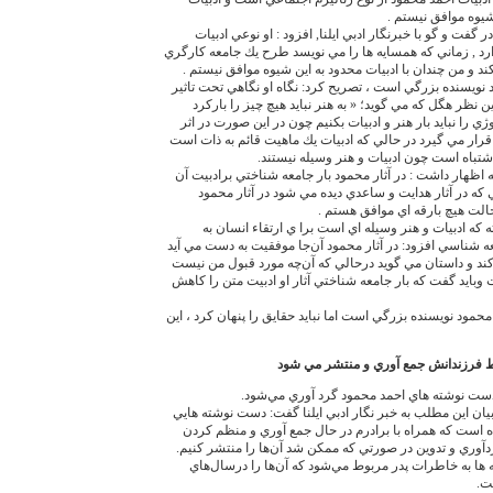
يوه موافق نيستم .
گفت و گو با خبرنگار ادبي ايلنا, افزود : او نوعي ادبيات
رد , زماني كه همسايه ها را مي نويسد طرح يك جامعه كارگري
د و من چندان با ادبيات محدود به اين شيوه موافق نيستم .
 نويسنده بزرگي است ، تصريح كرد: نگاه او نگاهي تحت تاثير
 نظر هگل كه مي گويد؛ « به هنر نبايد هيچ چيز را باركرد
ژي را نبايد بار هنر و ادبيات بكنيم چون در اين صورت در اثر
قرار مي گيرد در حالي كه ادبيات يك ماهيت قائم به ذات است
اشتباه است چون ادبيات و هنر وسيله نيستند.
 اظهار داشت : در آثار محمود بار جامعه شناختي برادبيت آن
تي كه در آثار هدايت و ساعدي ديده مي شود در آثار محمود
لت هيچ بارقه اي موافق هستم .
ه كه ادبيات و هنر وسيله اي است برا ي ارتقاء انسان به
ه شناسي افزود: در آثار محمود آن‌‏جا موفقيت به دست مي آيد
كند و داستان مي گويد درحالي كه آن‌‏چه مورد قبول من نيست
ايد گفت كه بار جامعه شناختي آثار او ادبيت متن را كاهش
محمود نويسنده بزرگي است اما نبايد حقايق را پنهان كرد ، اين
 فرزندانش جمع آوري و منتشر مي شود
ست نوشته هاي احمد محمود گرد آوري مي‌‏شود.
يان اين مطلب به خبر نگار ادبي ايلنا گفت: دست نوشته هايي
ده است كه همراه با برادرم در حال جمع آوري و منظم كردن
ردآوري و تدوين در صورتي كه ممكن شد آن‌‏ها را منتشر كنيم.
 به خاطرات پدر مربوط مي‌‏شود كه آن‌‏ها را درسال‌‏هاي
ت.