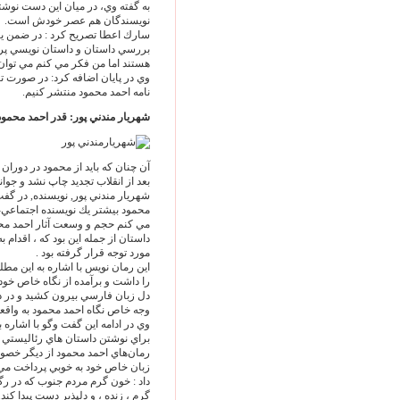
به گفته وي، در ميان اين دست نوشته 
نويسندگان هم عصر خودش است.
سارك اعطا تصريح كرد : در ضمن يادد
بررسي داستان و داستان نويسي پرد
هستند اما من فكر مي كنم مي توان آ
وي در پايان اضافه كرد: در صورت تحق
نامه احمد محمود منتشر كنيم.
شهريار مندني پور: قدر احمد محمود
آن چنان كه بايد از محمود در دوران
بعد از انقلاب تجديد چاپ نشد و جوانان
شهريار مندني پور, نويسنده, در گفت
محمود بيشتر يك نويسنده اجتماعي-
مي كنم حجم و وسعت آثار احمد مح
داستان از جمله اين بود كه ، اقدام 
مورد توجه قرار گرفته بود .
اين رمان نويس با اشاره به اين مط
را داشت و برآمده از نگاه خاص خود ا
دل زبان فارسي بيرون كشيد و در داس
وجه خاص نگاه احمد محمود به واقع
وي در ادامه اين گفت وگو با اشاره
براي نوشتن داستان هاي رئاليستي 
رمان‌‏هاي احمد محمود از ديگر خصوص
زبان خاص خود به خوبي پرداخت مي ن
داد : خون گرم مردم جنوب كه در رگ
گرم ، زنده ، و دلپذير دست پيدا كند.