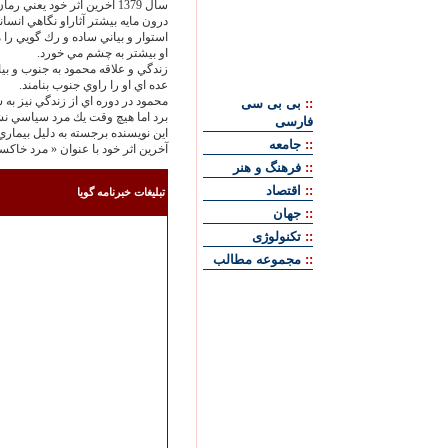
سال 1379 آخرين اثر خود يعني رمان « درخت انجير معابد» را در دو جلد روانه بازار كتاب كرد.
درون مايه بيشتر آثاراو نگاهي انسان
استوار و بياني ساده و رك گويي را
او بيشتر به چشم مي خورد.
زندگي و علاقه محمود به جنوب و 
عده اي او را راوي جنوب بنامند.
محمود در دوره اي از زندگي نيز به 
::
بی بی سی
برد اما هيچ وقت يك مرد سياسي نش
فارسی
::
جامعه
آخرين اثر خود با عنوان « مرد خاك
::
فرهنگ و هنر
::
اقتصاد
تبليغات خبرنامه گويا
::
جهان
::
تکنولوژی
::
مجموعه مطالب