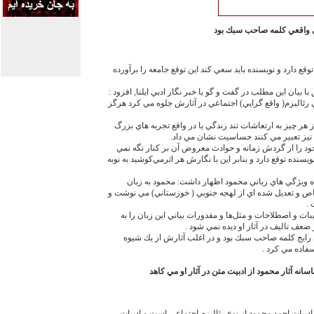
اي واقعي كلمه صاحب سبك بود
وقع دارد و نويسنده بايد سعي كند اين توقع جامعه را برآورده
 بيان اين مطلب در گفت و گو با خبر نگار ادبي ايلنا, افزود :
رئاليزم( واقع گرايي) اجتماعي در آثارش جلوه مي كرد هرگز
 هر چيز به ارتعاشات تند زندگي يا در واقع تجربه هاي بزرگ
ده, نيز تعبير مي كنند حساسيت نشان مي داد.
ود را از گردش زمانه و حوادث معروض آن بر كنار نگه نمي
ويسنده توقع دارد و بنابر اين با نگارش هر اثرمي‌‏كوشيد به نوبه
اره ويژگي هاي زباني محمود اظهار داشت: محمود به زبان
اص و تعديل شده اي از لهجه جنوبي ( خوزستاني) مي نوشت و
.
ات و اصطلاحات و مثل‌‏ها و مقدورات بياني اين زبان را به
عف تاليف در آثار او ديده نمي شود .
ي رايج كلمه صاحب سبك بود و در اغلب آثارش از يك شيوه
فاده مي كرد .
ه آثار محمود از ادبيت متن در آثار او مي كاهد
دبيات احمد محمود از نوع رئاليزم اجتماعي است و ادبيات