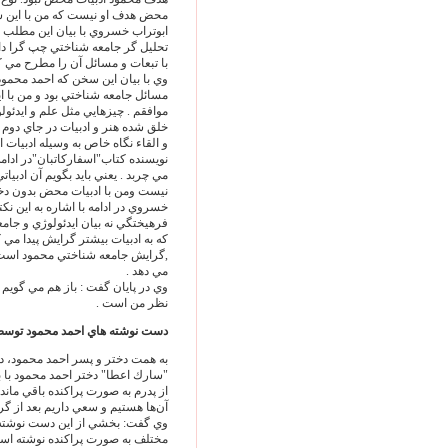
محض هدف او نيست كه من با اين ش
ابوتراب خسروي با بيان اين مطلب در 
تحليل گر جامعه شناختي چپ گرا دا
با تبعات و مسائل آن را مطرح مي كن
وي با بيان اين سخن كه احمد محمود
مسائل جامعه شناختي بود و من با اين
موافقم . چيزهايي مثل علم و ايدئولو
خلق شده هنر و ادبيات در جاي دوم 
و القاء نگاه خاص به وسيله ادبيات 
نويسنده كتاب"اسفاركاتبان"در ادامه
مي چربد . يعني بايد بگويم آن ادبيا
نيست ومن با ادبيات محض بدون دخا
خسروي در ادامه با اشاره به اين نكت
فرهيختگي نه بيان ايدئولوژي و جامع
كه به ادبيات بيشتر گرايش پيدا مي 
,گرايش جامعه شناختي محمود است وب
مي دهد .
وي در پايان گفت : باز هم مي گويم 
نظر من است .
دست نوشته هاي احمد محمود توسط
به همت دختر و پسر احمد محمود، د
"سارك اعطا" دختر احمد محمود با ب
از پدرم به صورت پراكنده باقي مان
آن‌‏ها هستيم و سعي داريم بعد از گ
وي گفت: بخشي از اين دست نوشته ها
مختلف به صورت پراكنده نوشته اس