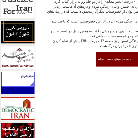
ي به اجتماع و بيان زندگي مردم و دردهاي آن‌‏هاست. زباني
 مي توان از خصوصيات ديگرآثار محمود دانست كه در رمان‌‏هاي
بيان زندگي مردم آن در آثارش خصوصيتي است كه باعث شد
سياست روي آورد ومدتي را نيز به همين دليل در تبعيد به سر
د و در عرصه سياست باقي نماند.
اين نويسنده برجسته به دليل بيماري تنگي نفس روز جمعه 12 مهرماه 1381 پيش از تمام كردن
ستري » در تهران درگذشت.
advertisement@gooya.com