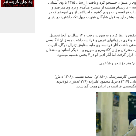
کتابخانه‏های ايران، آثار بخش سوم وی را می‏توان جستجو کرد و يافت. از سال ۱٣۷۵ با وی آشنايی
 – فارسی‏ام هميشه از سنندج می‏آمدم و نزد وی می‏رفتم و
يات فرانسه را به رويم گشود و آخرالامر از وی آموختم که در
يشتر دارد به قول شايگان «هويت چهل تکه داشتن» در دنيای
فولادوند به عشق ادبيات، دانشکده حقوق را رها کرد و به سوربن رفت و ۱۴ سال در آنجا تحصيل
لط وافری بر زبانهای عربی و فرانسه داشت و به زبان انگليسی
معنی داشت.آثار فرانسه وی مايه ستايش ژنرال دوگل، آلبرت
دمنترلان و ژان ککتومرو و سوريو و ... ديگر اساتيد و منتقدان
اما آثار ادبی او در ۴ بخش تقسيم می‏شود:
ج) هنر د) شعر و شاعری
پس از جی.بی.نيکلا (۱٨٨۵م)، دوبيريستين کازيميرسکی (۱٨۶۰م)، سعيد نفيسی (۱٣۰٨ ه.ش)،
سليمان حييم (۱٣۱۶ه.ش)، مجيد يکتايی (۱٣۱۷ه.ش)، محمود عليزاده (۱٣۲۹ه.ش)، فولادوند
گ‏نويسی فرانسه در ايران همت گماشت.