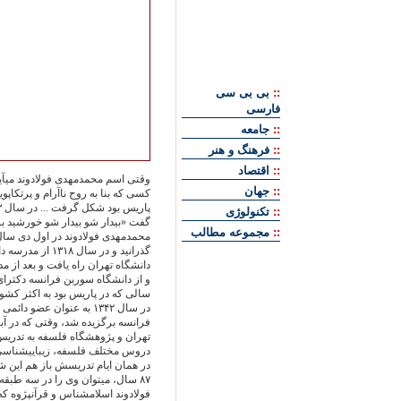
::
بی بی سی
فارسی
::
جامعه
::
فرهنگ و هنر
::
اقتصاد
وقتی اسم محمدمهدی فولادوند می‏آيد
::
جهان
کسی که بنا به روح ناآرام و پرتکاپو
::
تکنولوژی
گفت «بيدار شو بيدار شو خورشيد بر 
::
مجموعه مطالب
گذرانيد و در سال
سالی که در پاريس بود به اکثر کشور
در سال ۱٣۴۲ به عنوان ع
تهران و پژوهشگاه فلسفه به تدريس 
دروس مختلف فلسفه، زيبايی‏شناسی، 
در همان ايام تدريسش باز هم اين ش
٨۷ سال، می‏توان وی را در سه طبق
فولادوند اسلام‏شناس و قرآن‏پژوه ک