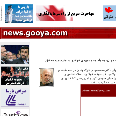
ه جهان، به ياد محمدمهدی فولادوند، مترجم و محقق،
گذشت ٨۷ سال، می‏توان دکتر محمدمهدی فولادوند را در سه طبقه و
ولادوند فيلسوف، فولادوند اسلام‏شناس و
را فدای سومی کرد و امروزه در کتابخانه‏های
ن جستجو کرد و يافت
advertisement@gooya.com