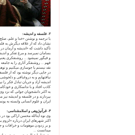
۲- فلسفه و انديشه:
با ترجمه و نوشتن «خدا و علم، صل
نشان داد که از علاقه ديگرش به فلسف
تأکيد داشت که «انديشه و آرمان در هر
بسامان نمی‏رسد و مرغ تفکر و اندي
و فيگور نمی‏شود ... روشنفکری يعن
فهم ... روشنفکر آثاری را به جامعه 
نقد نيستم يا جوسازی می‏کنيم و توهين
در جايی ديگر نوشته بود که از فلسف
نيافته‏ايم و به دروغ‏بافی و دل‏خوشی
انديشه آزاد و جريان تبادل فکر را نپ
کاذب افتاد و با ندانم‏کاری و خودک
به اکثر دانشجويان جوانی که نزد وی 
بپردازند و در فلسفه و انديشه نيز
ايران و علوم انسانی وابسته به يونس
۳- قرآن‏پژوهی و اسلام‏شناسی:
وی نوه آيت‏الله محسن اراکی بود در
اکثر شهرهای ايران درباره «لزوم 
و بر زدودن موهومات و خرافات و جهل
می‏دانست ...