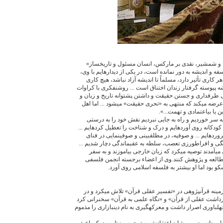
ح و شمشير، نقدی بر مارکس، انسان مسئول و تاريخ‏ساز»
ه و انديشه به دور نمانده است، در يکی از ديدارهايم با وی،
 کاری تأثير دارد، مسلماً تا انديشه آزاد نباشد، هيچ کاری
شه پيوسته گرفتار زندان اختناق است ... روشنفکری با کراوات
ی طرفداری و جستن حقيقت و داشتن پشتوانه تاريخ و زبان و
عرضه می‏کند که منتهی به «تحری حقيقت» می‏شود ... اما اهل
 يا بی‏اعتمادی و تهمت...».
ه سر خورديم و راه به جايی نبرديم نقش خود را به درستی
 کودکانه روی آورده‏ايم و درک و شناخت را تعطيل کرده‏ايم ...
رورده‏ايم ... و صوفيه، در مطلق‏بينی و صوفی‏نمايی در فنای
امگی و افراط‏ورزی تعصب، سلطه به عقب‏ماندگی دچار شديم ...
می‏آمدند توصيه می‏کرد که زبان خارجی بياموزند و به سفر
 مطالعه و پژوهش کنند.وی از اعضاء برجسته انجمن فلسفی
کو بود اما او بيشتر به فلسفه اسلامی روی آورد.
 زمينه قرآن‏پژوهی در «تفسير عقلی قرآن» تلاش می‏کرد و در
برداشت عقلی از قرآن» و «نگاه علمی به قرآن» سخنرانی کرد
‏باوری اصرار داشت و معرکه‏گيری به نام دين‏بازاری را مذموم