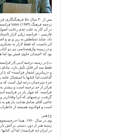
ترجمه فرهن
در آن کار به علت عدم رعايت اصول
فارسی – فرانسه ژيلبر لازار (استاد
داد، شايد تسلطش به زير و بم و اص
اثر دانست که فقط لازار به تشکری 
و در زمينه واژه‏شناسی نيز دو کتا
بود که ۲چمدان حاوی فيش بود اما هرگز نظم و سامانی جهت انتشار نيافت.
ب) در زمينه ترجمه ادبی (از فرانسه
فقط سه اثر قابل تأمل دارد، مادام 
و «زيباترين اشعار فرانسه» که با ا
گذاشت.اما کتابها با استقبال عامه ر
جزء مترجمان درجه اول است که متأس
فراتر از حد ترجمه است و بيشتر به 
فرانسه، که چهار بار در فرانسه انتش
گرفت، ترجمه‏ای که آنرا وفادارتر 
حاجی آقای صادق هدايت باز هم به 
است و فولادوند هميشه از خاطرات ب
ج) هنر:
وی در سال ۱۹۶۰، هيدا
زمينه هنر از دور، دستی بر آتش دار
در ايران (به فرانسه)، اما آن کتابها