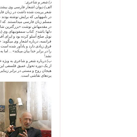
د) شعر و شاعری:
الف)
شعر پرينت شده داشت در زبان فارس
در نامه‏هايی که برايش نوشته بودند 
در مقدمه‏اش نوشت «بزرگترين شاع
دلها باشد». کتاب سمفونی‏های وی (ب
فرانسه، درباره‌ اشعار وی می‏گويد:
فرق زيادی دارد و يادآور شده است 
را در برابر خدا بيان می‏کند» ... ا
نشد!
ب)
درباره‌ شعر و شاعری به ويژه خ
از يک دوره تحول عميق فلسفی اين ت
هيجان روح و مستی در برابر زيبايی 
پرده‏ای نقاشی است.