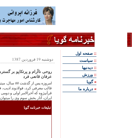
::
صفحه اول
دوشنبه 19 فروردين 1387
::
سياست
::
ديدنيها
روحی ناآرام و پرتکاپو بر گستر
::
ورزش
عرفان قانعی فرد
»
گويا
امروزه پس از 
قالب معرفی کرد، فولادوند اديب، ف
»
درباره ما
قرآن‏پژوه که آخرالامر اولی و دومی 
ايران، آثار بخش سوم وی را می‏توا
تبليغات خبرنامه گويا