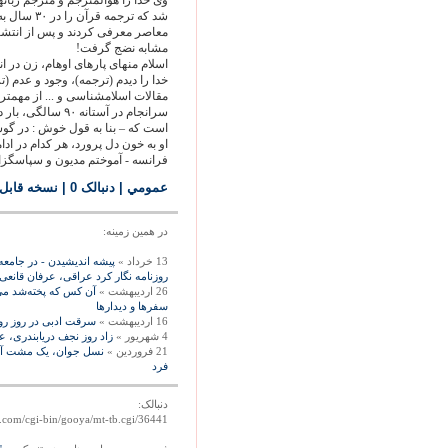
وی خدا را هوالمترجم و مترجم زبانه
شد که ترجم
مشابه نضج گرفت!
اسلام منهای پاره‏ای اوهام، زن در ا
خدا را ديدم (ترجمه)، وجود و عدم 
مقالات اسلام‏شناسی و ... از مهمتر
سرانجام در آستان
است که – بنا به قول خوش : در گوشه 
او به خون دل پرورد، هر کدام در ادام
فرانسه - آموختم مديون و سپاسگزا
عمومي
| دنبالک 0
|
نسخه قابل
در همين زمينه:
13 خرداد »
پیشه اندیشیدن - در جامعه
روزنامه نگار کرد عراقی، عرفان قانعی
26 ارديبهشت »
آن‌ کس‌ که‌ پخته‌شد م
سفرها و دیدارها
16 ارديبهشت »
سرقت ادبی در روز روش
4 شهريور »
زاد روز نجف دريابندری، ع
21 فروردين »
نسل جوان، یک مشت آزادی
فرد
دنبالک:
a.com/cgi-bin/gooya/mt-tb.cgi/36441