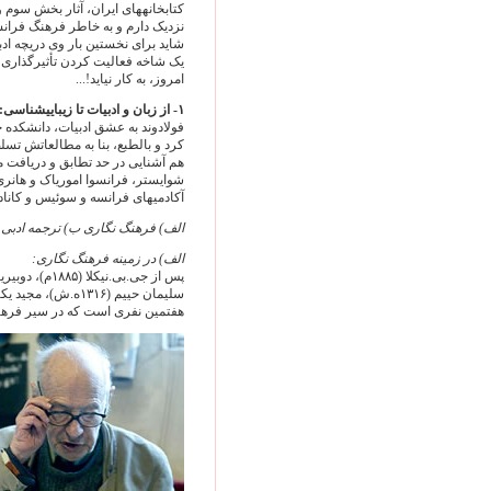
نزديک دارم و به خاطر فرهنگ فرانسه
شايد برای نخستين بار وی دريچه ادب
يک شاخه فعاليت کردن تأثيرگذاری ب
امروز، به کار نيايد!...
۱- از زبان و ادبيات تا زيبايی‏شناسی:
کرد و بالطبع، بنا به مطالعاتش تس
هم آشنايی در حد تطابق و دريافت 
شوايستر، فرانسوا امورياک و هانری 
آکادميهای فرانسه و سوئيس و کانادا قرار گرفت 
الف) فرهنگ نگاری ب) ترجمه ادبی 
الف) در زمينه فرهنگ نگاری:
هفتمين نفری است که در سير فرهن