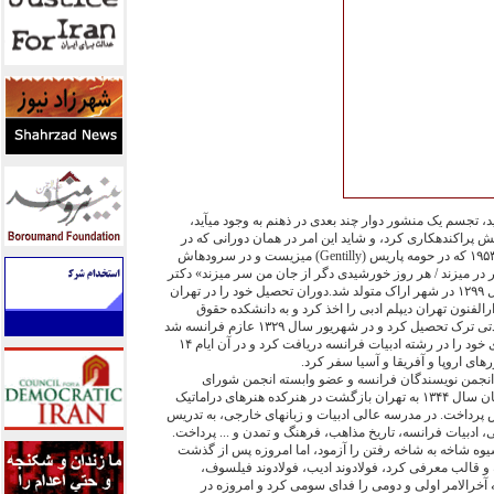
، تجسم يک منشور دوار چند بعدی در ذهنم به وجود می‏آيد،
يش پراکنده‏کاری کرد، و شايد اين امر در همان دورانی که در
پاريس بود شکل گرفت ... در سال ۱۹۵٣ که در حومه پاريس (Gentilly) می‏زيست و در سروده‏اش
در می‏زند / هر روز خورشيدی دگر از جان من سر می‏زند» دکتر
محمدمهدی فولادوند در اول دی سال ۱۲۹۹ در شهر اراک متولد شد.دوران تحصيل خود را در تهران
 ۱٣۱٨ از مدرسه دارالفنون تهران ديپلم ادبی را اخذ کرد و به دانشکده حقوق
دانشگاه تهران راه يافت و بعد از مدتی ترک تحصيل کرد و در شهريور سال ۱٣۲۹ عازم فرانسه شد
و از دانشگاه سوربن فرانسه دکترای خود را در رشته ادبيات فرانسه دريافت کرد و در آن ايام ۱۴
های اروپا و آفريقا و آسيا سفر کرد.
ضو دائمی انجمن نويسندگان فرانسه و عضو وابسته انجمن شورای
فرانسه برگزيده شد، وقتی که در آبان سال ۱٣۴۴ به تهران بازگشت در هنرکده هنرهای دراماتيک
پرداخت. در مدرسه عالی ادبيات و زبانهای خارجی، به تدريس
ادبيات فرانسه، تاريخ مذاهب، فرهنگ و تمدن و ... پرداخت.
يوه شاخه به شاخه رفتن را آزمود، اما امروزه پس از گذشت
ه و قالب معرفی کرد، فولادوند اديب، فولادوند فيلسوف،
ه آخرالامر اولی و دومی را فدای سومی کرد و امروزه در