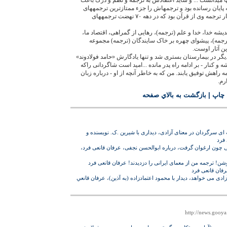
ا می‏دانست ... و شايد اعتقادش به ترجمه و نظم و درک باعث
ه قرآن را در ٣۰ سال به پايان رسانده بود و ترجمه‏اش را جزء ممتازترين ترجمه‏های
معاصر معرفی کردند و پس از انتشار ترجمه وی از قرآن بود که در دهه ۷۰ نهضت ترجمه‏های
نديشه خدا، خدا و علم (ترجمه)، رهايی از گمراهی، اقتصاد ما،
(ترجمه)، پيشوای چهره بر خاک سايندگان (ترجمه) مجموعه
ين آثار اوست.
ه ۹۰ سالگی، بار ديگر در بيمارستان بستری شد و تنها يادگارش «حامد فولادوند»
و کنار - بر ادامه راه پدر مانده ...اميد است شاگردانی راکه
ه راهش توفيق يابند. من که به خاطر آنچه از او - درباره زبان
رم.
 چاپ
|
بازگشت به بالاي صفحه
 ای سرگردان در معنای آزادی، دیداری با شیرین .ک. نویسنده و
 فرد
ی‌ چون‌ ارغوان‌ گرفت، درباره ابوالحسن نجفی‌، عرفان قانعی فرد،
ن! ترجمه من از معمای ايرانی را دزديدند! عرفان قانعی فرد
رفان قانعی فرد
 می خواهد، دیدار با محمود اعتمادزاده (به آذین)، عرفان قانعي
http://news.gooy