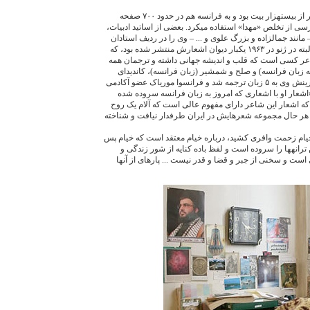
ديوان اشعار فارسی وی بيشتر از بيست‏هزار بيت بود و به فرانسه هم در حدود ۷۰۰ صفحه
ی از تخلص «مهدا» استفاده ميکرد. بعضی از اساتيد ادبيات،
– مانند جمالزاده و بزرگ علوی و ... – وی را در رديف استادان
مسلم زبان فارسی می‏دانستند. که البته در ژنو در ۱۹۶٣ يکبار ديوان اشعارش منتشر شده بود، که
ر کسی است که قلب و انديشه جهانی داشته و ترجمان همه
ه زبان فرانسه) و صلح و شمشير (زبان فرانسه)، کانديدای
نوبل صلح اُسلو کرده بود و اپرای آفرينش وی به ۵ زبان ترجمه شد و فرانسوا مورياک عضو آکادمی
 «اشعار او با اشعاری که امروز به زبان فرانسه سروده شده
که اشعار اين شاعر دارای مفهوم عالی است که آلام يک روح
ما به هر حال مجموعه شعرهايش در ايران طرفدار نيافت و شناخته
يام زحمت وافری کشيد، درباره‌ خيام معتقد است که خيام پس
رانه‏ها را سروده است و لفظ باده کنايه از شور زندگی و
است و سخنی از جبر و قضا و قدر نيست ... پاره‏ای از آنها