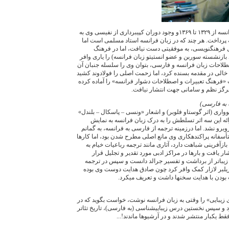
پس از ۴۰ سال خلا فرهنگ‏نگاری فرانسه از ۱٣۲۹ تا ۱٣۶۹و وجود دوران کپی‏برداری از نفيسی وی به
گ hatier (۱۹۷۴) فرانسه پرداخت. هر چند که در زبان فرانسه استاد مسلمی است اما
 فرهنگ‏نويسی، به موفقيتی دست نيافت، اما در فرهنگ
 بازنشسته سوربن و عضو انستيتو زبان فرانسه) را ياری وافر
طلاحات زبان فرانسه و فارسی، بتوان وی را سلسله جنبان آن
خالی در مقدمه بسنده کرد، اما زحمت اصلی را فولادوند کشيد
ب «فرهنگ تعبيرات و اصطلاحات دشوار فرانسه» را آماده کرده
 به فارسی)
بوواری (اثر گوستاو فلوبر) و اشعار «ونسی – پاسکال – بلندل»
رائه اين سه اثر تسلطش را به درک زبان فرانسه به نمايش
وبرو نشد. اما درزمينه‌ ترجمه از فارسی به فرانسه، به گمانم
فانه پراکنده‏کاری وی مانع اصلی مطرح شدن بود، اما کارها
بازآفرينی شباهت دارد، آثاری مانند ترجمه رباعيات خيام به
ار يافت و بارها در مراکز ادبی مورد تقدير و تجليل قرار
و زيباتر از برداشت و تفسير جرالد دانست و سپس در ترجمه
ژيلبر لازار کمک وافر کرد چون صادق هدايت دوست وی بوده
ودن با هدايت سخن‏ها داشت و تعريف می‏کرد.
 «درجستجوی زيبايی» را وقتی به زبان فرانسه نوشت، خواست بگويد که در
د و سپس نخستين درس زيبايی‏شناسی (به فارسی)‌، تاريخ تئاتر
 فقط يکبار منتشر شدند و در آرشيوها ماندند!...