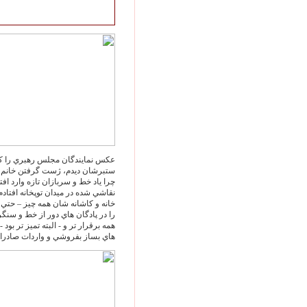
عکس نمايندگان مجلس رهبري را که
ستبرشان ديدم، ژست گرفتن خانم ها و
چرا ياد خط و سربازان تازه وارد افت
نقاشي شده در ميدان توپخانه افتادم.
خانه و کاشانه شان همه چيز – حتي ج
را در پادگان هاي دور از خط و سنگ
همه برقرار تر و - البته تميز تر بو
هاي بساز بفروشي و واردات صادرات 