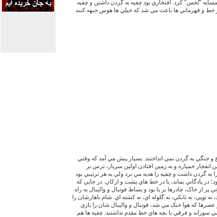
مسايه "تُخس" کرد. افتخاري بود چفيه به گردن داشتن و چفيه
از خط و قهرماني ها باعث مي شد که خيلي ها هوس جبهه کنند
و جنگي به گردن نمي انداختند. بسيار پيش مي آمد که وقتي
 انفجار خمپاره و به زمين افتادن اولين سرباز، ترس بر
 گردن داشت و چفيه را هديه مي برد ولي به هر ترتيبي بود
 در پادگاني بماند، يا در خط هاي پشت و ارکان. در جايي که
ر از خاک، چادرها بر پا بود و بساط فوتبال و واليبال به راه.
 نه توپي، نه تانکي، نه گلوله اي، نه کشته اي. شام ناهارشان را
 عصرها که هوا خنک مي شد، فوتبال و واليبال شان را بازي
مي سوزاند و فرقي با بچه هاي خط مقدم نداشتند. چفيه ها هم