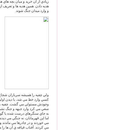
زيادي از آن خريد و ميان بچه هاي ه
هديه دادن. همين هديه ها و تعريف 
و وارد ميدان جنگ شوند.
ولي چفيه را هميشه سربازان شجاع 
کسي وارد خط مي شد، با ديدن اولين
وجودش مستولي مي گشت. چفيه را به
سعي مي کرد وارد جبهه و جنگ نشود؛
به جاي سنگرهاي درست شده با گوني پ
اما اين قهرمانان، نه جنگي مي ديدند،
مي خوردند و در چادرها مي ماندند و
مي کردند. آفتاب قيافه ي آن ها را 