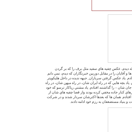
 ديدم، عکس چفيه هاي سفيد مثل برف را که بر گردن
 آقايان را در مقابل دوربين خبرنگاران که ديدم، نمي دانم
ادم. ياد عکس گرفتن سربازان ِ جبهه نديده در داخل هليکوپتر
 ياد بچه هايي که در راه ايران شان، در راه ميهن شان، در راه
ان شان – را گذاشتند افتادم. ياد مشتي رياکار ترسو که خود
رهاي کنار جاده مخفي کرده بودند واز قضا چفيه هاي شان از
د - افتادم. همان ها که بعدها اکثرشان سردار شدند و در شرکت
و بنياد مستضعفان به رزم خود ادامه دادند.