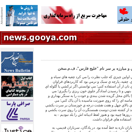
 و مبارزه بر سر نام "خليج فارس"، ف.م.سخن
 اولين چيزي که جلب نظرت را مي کرد چفيه هاي سياه و
. چفيه، پارچه ي سبک و نرمي بود که کاربردهاي فراوان
ان از آن استفاده کني؛ مي توانستي اگر ترکشي يا گلوله اي
 بنهي و تا رسيدن امدادگر جلوي خون ريزي را بگيري؛ مي
 بالاي محل گزيده شدن ببندي و خودت را به سنگر بهداري و
ماسه اي را که روي صورتت ماسيده با آن پاک کني؛ مي
ماي بالاي چهل و هفت هشت درجه ي خوزستان بر سرت بکشي
بعد از کشته شدن دوست همسنگرت آن را روي سرت بکشي و
روزها چپيه بود و هنوز لفظ اديبانه اش را بلد نبوديم – به
 استفاده هاي فراوان داشت.
زان تازه به خط آمده بود. در پادگان، سربازان قديمي، به