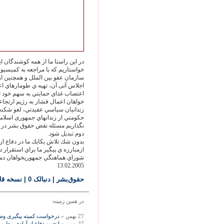
در اين راستا ما از همه كوشندگان ا
خواستاريم كه با مراجعه به كميسي
سازمان عفو بين الملل و همچنين ا
اجلاس آتی آن، تهيه ي طومارهاي 
اعتصاب غذاي حمايتي به سهم خود تو
خواهان اعمال فشار به رژيم ارتجا
زندانيان سياسي عقيدتي، لغو شكنجه 
حكومتي از زندانهاي جمهوری اسلامی
نگذاريم مسئله نقض حقوق بشر در سا
دوم تبديل شود.
بدون شك تلاش يكايك ما در دفاع از
ازمبارزه ي پيگير ما براي استقرار د
شوراي هماهنگي جمهوريخواهان دمك
13.02.2005
حقوق‌بشر
| دنبالک 0
|
نسخه قا
در همين زمينه:
27 بهمن »
درخواست کمیته پیگیری وضع
27 بهمن »
انجمن دفاع از آزادي مطبوعات: هم‌اكنون 8 فعال مطبو