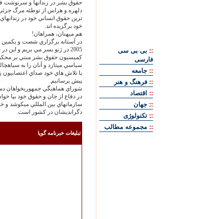
حقوق بشر در زندانها و سرنوشت ف
دلهره و هراس از توطئه مرگ جزئي 
ترين حقوق انساني خود در زندانهاي 
خود برگزيده اند.
هم ميهنان، همراهان!
2005 در ژنو بسر مي بريم و اين
::
بی بی سی
كميسيون حقوق بشر مبني بر محكومی
فارسی
سياسي ميتازد و آنان را به سياهچال
::
جامعه
با تلاش هاي خود صداي اعتصابيون ز
پيش برسانيم.
::
فرهنگ و هنر
شوراي هماهنگي جمهوريخواهان دمكر
::
اقتصاد
در دفاع از جان و حقوق خود بپا خو
::
جهان
سازمانهاي بين المللي ميكوشد و خو
دگرانديشان در كشور است.
::
تکنولوژی
::
مجموعه مطالب
تبليغات خبرنامه گويا