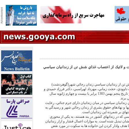
و لائيك از اعتصاب غذاي شش تن از زندانيان سياسي
غذاي شش تن از زندانيان سياسي زندان رجائي شهر(گوهردشت)
گ داوودي، حجت زماني، مهرداد لهراسبي، دكتر فرزاد حميدي و
جعفر اقدامي زندانياني هستند كه از تاريخ پنجم بهمن 1383 برابر با بيست و چهارم ژانويه سال
ي زندانيان سياسي در ميان زندانيان دارای جرم جنائي، رعايت
نها و نهادهاي حقوق بشري از زندان رجائي شهر و رسيدگي به
هاي بر شمرده اين زندانيان است.
سي كه در زندانهاي كشور در بند هستند، به يكي از محوري
يشان تبديل شده است. به موازات اعمال فشار و ازار زندانيان
ا هدف وادار کردن اين خانواده ها به سکوت در مورد نقض