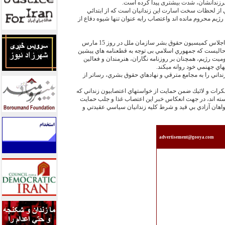
رزندانشان، شدت بيشتری پيدا کرده است.
از لحظات سخت اسارت اين زندانيان است كه از ابتدائي
رژيم محروم مانده اند واعتصاب رابه عنوان تنها شيوه دفاع از
در آستانه برگزاري شصت و يكمين اجلاس كميسيون حقوق بشر سازمان ملل در روز 15 مارس
 در حاليست كه جمهوري اسلامي بی توجه به قطعنامه هاي پيشين
ت رژيم، همچنان بر روزنامه نگاران، هنرمندان و فعالين
هاي جهنمي خود روانه ميكند.
نداني را به مجامع مترقي و نهادهاي حقوق بشري، رساتر از
ات و لائيك ضمن حمايت از خواستهاي اعتصابيون زنداني كه
استه اند، در جهت انعكاس خبر اين اعتصاب غذا و جلب حمايت
اهان آزادي بي قيد و شرط كليه زندانيان سياسي عقيدتي و
advertisement@gooya.com