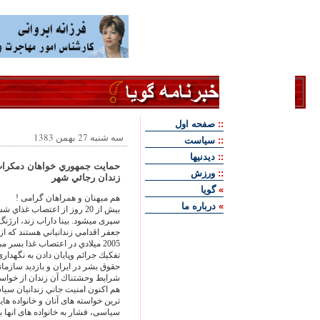
::
صفحه اول
سه شنبه 27 بهمن 1383
::
سياست
::
ديدنيها
حمايت جمهوري خواهان دمكرات 
::
ورزش
زندان رجائي شهر
»
گويا
هم ميهنان و همراهان گرامی !
»
درباره ما
بيش از 20 روز از اعتصاب 
سپری ميشود. بينا داراب زند، ارژن
2005 ميلادي در اعتصاب غذا بسر مي برند.
تفكيك جرائم وپايان دادن به نگهدار
حقوق بشر در ايران و بازديد سازما
شرايط وحشتناك آن زندان از خواست
هم اكنون امنيت جاني زندانيان سيا
ترين خواسته های آنان و خانواده ها
سياسی، فشار به خانواده های انها ب