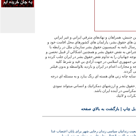
ين جنبش، همراهان و نهادهاي مترقي ايراني و غير ايراني
ون هاي حقوق بشر، پارلمان هاي كشورهاي محل اقامت خود و
رسال نامه به كميسيون حقوق بشر سازمان ملل در رابطه با
اعتراض به نقض حقوق بشر و همچنين اشكالي از قبيل تحصن و
جه جهانيان را به تداوم نقض حقوق بشر در ايران جلب كرده و
عي جمهوري اسلامي در جهت آزادي بي قيد و شرط كليه
و مجازات اعدام در ايران و بازديد بلاواسطه و بدون فيلتر
 گردند.
يه چانه زني هاي هسته اي رنگ ببازد و به مسئله اي درجه
 حقوق بشر و ارزشهاي دمكراتيك و انساني ميتواند نمودي
مكراسي در آينده ايران باشد.
رات و لائيك
بل چاپ
|
بازگشت به بالاي صفحه
یت زندانیان سیاسی زندان رجایی شهر برای پایان اعتصاب غذا
عاتي در زندان هستند، ايسنا