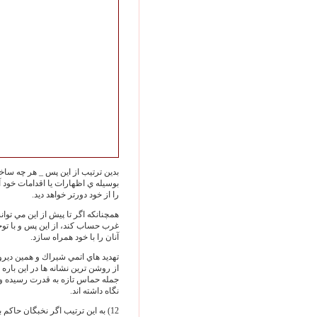
بدين ترتيب از اين پس _ هر چه ساخ
بوسيله ي اظهارات يا اقدامات خود آ
را از خود دورتر خواهد ديد.
همچنانكه اگر تا پيش از اين مي تو
غرب حساب كند، از اين پس و با تو
آنان را با خود همراه سازد.
تهديد هاي اتمي شيراك و همين ديروز
از روشن ترين نشانه ها در اين باره 
جمله حماس تازه به قدرت رسيده و 
نگاه داشته اند.
12) به اين ترتيب اگر نخبگان حاكم 