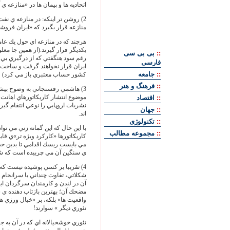
اتحاديه ها و پيمان ها در «منازعه ي 
2) روشن تر اينكه: در منازعه ي نفت
منازعه قرار بگيرد كه «ايران فروشن
هرچند كه در منازعه اي حول يك عا
يكديگر قرار گيرند.(از همين جا معل
::
بی بی سی
رغم سود هنگفتي كه از درگيري بي وق
فارسی
ايران قرار نخواهند گرفت و ساخت 
::
جامعه
كشور حساب معتبري باز مي كرد)
::
فرهنگ و هنر
3) هاشمي رفسنجاني به وضوح بيشت
موضوع انتشار كاريكاتورهاي اهانت 
::
اقتصاد
نشريات اروپايي را نوعي انتقام گير
::
جهان
اند.
::
تکنولوژی
با اين حال كه اين گمانه زني مي تواند
::
مجموعه مطالب
كاريكاتورها «كاركرد ويژه تر»ي قاي
مي بايست ريسك اقدامي تا بدين حد 
ي سنگين آن مي چربيده است كه شرو
4) تقريبا بر كسي پوشيده نيست 
شكلاتي، تفاوت چنداني با سرانجام «
آن در لندن و كارمندان سرگردان اين
مضحك آن؛ بهترين بازتاب دهنده ي
واقعيت ها» بلكه، بر «خيال ورزي ها
تئوري ديگر » سوارند!
تئوري خوشخيالانه اي كه در آن به 