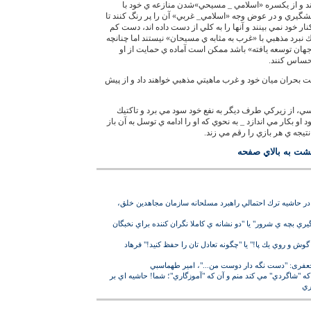
ند و از يكسره «اسلامي _ مسيحي»شدن منازعه ي خود با
گيري و در عوض وجه «اسلامي_ غربي» آن را پر رنگ كنند تا
نار خود نمي بينند و آنها را به كلي از دست داده اند، دست كم
 نبرد مذهبي با «غرب به مثابه ي مسيحان» نيستند اما چنانچه
هان توسعه يافته» باشد ممكن است آماده ي حمايت از او
حساس كنند.
يت بحران ميان خود و غرب ماهيتي مذهبي خواهند داد و از پيش
ي، از زيركي طرف ديگر به نفع خود سود مي برد و تاكتيك
 بكار مي اندازد _ به نحوي كه او را ادامه ي توسل به آن باز
تيجه ي هر بازي را رقم مي زند.
شت به بالاي صفحه
در حاشيه ترك احتمالي راهبرد مسلحانه سازمان مجاهدين خلق،
ي بچه ي شرور" يا "دو نشانه ي كاملا نگران كننده براي نخبگان
گوش و روي يك پا!" يا "چگونه تعادل تان را حفظ كنيد!" فرهاد
 جعفری: "دست نگه دار دوست من..."، امير طهماسبي
 "شاگردي" مي كند منم و آن كه "آموزگاري"؛ شما! حاشيه اي بر
ري