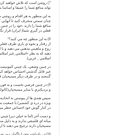
7) روشن است كه تلاش خواهيد كرد
تواند منافع شما را عميقا و اساسا به
به اين منظور به هر اقدام و روشي 
چنان سمتي منحرف كنيد تا آنهايي ك
منافع شما را دارند ،خود را در چني
فعلي در گيري شما( ايران) قرار نگي
8) به اين منظور چه مي كنيد؟!
از رفتار و نحوه ي بازي طرف فعلي 
روح و ماهيتي مذهبي مي دهيد و با اس
دهيد كه به نظر «اسلامي_غير اسلا
اسلامي _ غربي).
در چنين وضعي، يك چيني كمونيست 
غير قابل گذشتي احساس خواهد كرد ت
گننجند و در طرف ديگر مسيحيان قرا
9) در چنين فرضي نخست و به فوريت
و نزديكتري با ساير مسيحيان(كاتولي
سپس هندي ها از پيوستن به اتحاديه 
ويژه در دره ي كشمير) با جمعيت م
در كنار گوش خود احساس خطر مي 
و دست آخر (اما نه خيلي دير) چيني 
ميانه اي فلسفي ندارند و به دليل م
مسيحيان دارند ترجيح مي دهند تا از
10) در يادداشت«چرا ناگهان دوز ض