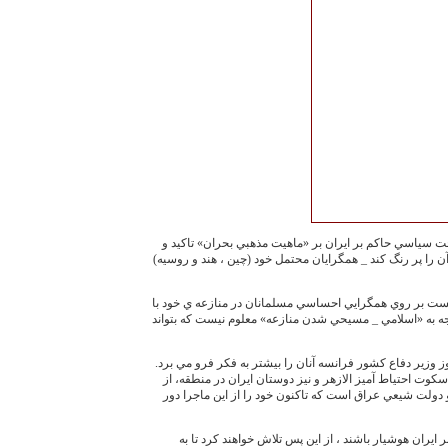
ت سياسي حاكم بر ايران بر «ماهيت مذهبي بحران» تاكيد و
ن را پر رنگ كند _ همگرايان محتمل خود (چين ، هند و روسيه)
انست بر روي همگرايي احساسي مسلمانان در منازعه ي خود با
جه به «اسلامي _ مسيحي شدن منازعه» معلوم نيست كه بتواند
 وزير دفاع كشور فرانسه آنان را بيشتر به فكر فرو مي برد.
سكوت احتياط آميز الازهر و نيز دوستان ايران در منطقه، از
دولت شيعي عراق است كه تاكنون خود را از اين ماجرا دور
بر ايران هوشيار باشند ، از اين پس تلاش خواهند كرد تا به