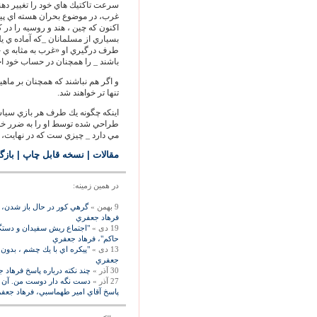
سرعت تاكتيك هاي خود را تغيير ده
غرب، در موضوع بحران هسته اي پيش
اكنون كه چين ، هند و روسيه را در ك
بسياري از مسلمانان _كه آماده ي يك
طرف درگيري او «غرب به مثابه ي ج
باشند _ را همچنان در حساب خود ا
و اگر هم نباشند كه همچنان بر ماه
تنها تر خواهند شد.
اينكه چگونه يك طرف هر بازي سياس
طراحي شده توسط او را به ضرر خود او
مي دارد _ چيزي ست كه در نهايت، ن
مقالات
|
نسخه قابل چاپ
|
بازگ
در همين زمينه:
9 بهمن »
گرهي كور در حال باز شدن، 
فرهاد جعفري
19 دی »
"اجتماع ريش سفيدان و دستگير
حاكم"، فرهاد جعفري
13 دی »
"پيكره اي با يك چشم ، بدون 
جعفري
30 آذر »
چند نکته درباره پاسخ فرهاد
27 آذر »
دست نگه دار دوست من. آن كه
پاسخ آقاي امير طهماسبي، فرهاد جعف