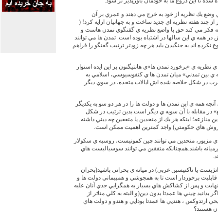
شده تا اين دروغ ما به خودمان باورپذير تر شود:
وضع يك نظريه از خود به خرج مي دهند و عمري بر آن
ز چند هفته نظريه اي جديد ساخت و به جهانيان ارايه كرد! (
د كه فكر مي كند حق با واضع نظريه ي گفتگوي تمدن هاست و
در همه ي اين سالها در اشتباه بوده است. تمدن ها مي توانند
وع نكرده اند به جنگيدن بايد هر چه زودتر ترتيب گفتگو را فراهم
 ي نظريه ي «برخورد تمدن ها»ي هانتيگتون بر اين ايده استوار
عه ي بين تمدني» ميان تمدن ها ي كنفوسيوسي، اسلامي به
غرب در شكل خلاصه شده اش ايالات متحده، در سوي ديگر
چه همه ي اين تمدن ها و دولت ها را در هر دو سو به يكديگر
در مقابله با آن سويه ي ديگر است.بدين ترتيب در شكل
ن منازعه؛ اينكه هر يك از متحدين يا متفقين چه ديني داشته
 از روش هاي حكومتي) واجد كمترين اهميت ممكن است.
ي مزبور، متحدين مي توانند چين كمونيست، روسيه ي سكولار
رميانه باشند.همچنانكه متفقين مي توانند سوسياليست هاي
د.
اتژيست يا تاكتيسين غربي) در ميانه ي بحراني باشيد(بحران
 قابليت برخوردار است تا به همجوشي و همپيماني دولت ها و
هايت و پس از كشاكش هاي بسيار به همگرايي جدي آنان عليه
 بدانيد چيني ها عمدتا بدون دين(و البته به كلي متاثر از
ارتدوكس ، هنديي ها عمدتا بودايي و هندو و دولت هاي
ن هستند؟