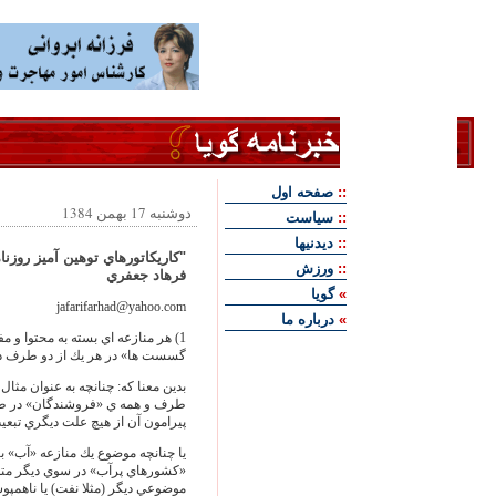
::
صفحه اول
دوشنبه 17 بهمن 1384
::
سياست
::
ديدنيها
"كاريكاتورهاي توهين آميز روزنا
::
ورزش
فرهاد جعفري
»
گويا
jafarifarhad@yahoo.com
»
درباره ما
1) هر منازعه اي بسته به محتوا و 
گسست ها» در هر يك از دو طرف در 
بدين معنا كه: چنانچه به عنوان مثا
طرف و همه ي «فروشندگان» در ط
پيرامون آن از هيچ علت ديگري تبعي
يا چنانچه موضوع يك منازعه «آب» 
«كشورهاي پرآب» در سوي ديگر متم
موضوعي ديگر (مثلا نفت) يا ناهمپو