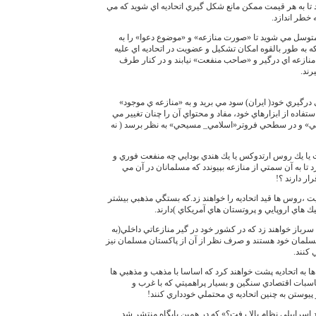
 تا به هر قيمت ممكن مانع شكل گيري اتحاديه اي شويد كه مي
 خطر اندازد.
متوسل مي شويد تا «صورت منازعه» و «موضوع دعوا» را به
ه به طور بالقوه امكان تشكيل و عضويت در اتحاديه اي عليه
ن منازعه اي درگير و «صاحب منفعت» نيابند و در كنار طرف
رند.
درگيري خود( ايران) سود مي بريد و به «منازعه ي موجود»
تفاده از ابزارهاي خود، مفاد و محتواي آن را چنان تغيير مي
مي» و در سطحي فروتر«اسلامي_ مسيحي» به نظر برسد ( نه
يا يك روس ارتدوكس يا يك هندي بودايي چه منفعت فوري و
ا به آن سمتي از منازعه بپيوندد كه مسلمانان در آن مي
ر دارند ؟!
 ،روس ها قيد اتحاديه را خواهند زد.كه بستگي مذهبي بيشتر
ك هاي اروپايي و پروتستان هاي آمريكاي )دارند.
سرباز خواهند زد كه در كشور خود در گير منازعاتي داخلي(به
سلمان خود هستند و صرف نظر از آن از پاكستان مسلمان نيز
كنند.
ها به اتحاديه پشت خواهند كرد كه اساسا با مذهب و مذهبي ها
ناسبات اقتصادي سنگين و بسيار پراهميتي كه با غرب و
 پيوستن به چنين اتحاديه ي محتملي خودداري كنند!
د اسراييلي نظام بالا رفت؟» كه در همين پايگاه منتشر شد