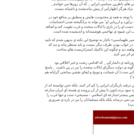
ني هاي ناظرين سياسي ايراني _ كه آن روزها مي خواندم _
ژاد،هرگز اظهاراتي از پيش نيانديشده و ناشيانه نيست.
ا توجه به همه ي محدوديت هايش و منطبق بر منافع خود در
رآورد و ارزيابي او" مي تواند به برانگيخته شدن احساسات
ست او را در بازي با ايالات متحده و غرب تقويت كند.و اضافه
اب اين شيوه ي تهاجمي هوشمندانه و انديشيده شده است.
امير طهماسبي» ناچار به توضيح اين نكته ي بديهي شدم كه تاييد
 خواب بودن طرف ديگر نيست و بايد منتظر ماند و ديد كه
خواهند ديد و چگونه اين تاكتيك استراتژيست هاي ساخت
م اثر مي كنند.
 روزنامه ي دانماركي _ كه اقدامي زشت و غير اخلاقي بود
گونه ي دولت دينگراي ايالات متحده را نيز در پي داشت _ پاسخ
ني ست.( آن شماتت و توبيخ و ايفاي نقشي ميانجي گرايانه هم
!)
ن ترفند بازيگران ايراني را كم اثر كنند، بلكه حتي توانسته اند از
 سود برند.(چون تا پيش از آن پرونده ي هسته اي ايران منازعه
ن پس بيشتر«منازعه اي اسلامي – مسيحي» ست و تنها غرب را
نمي ترساند بلكه بلكه مسلمانان را نيز در باره ي ضروري
برد)
advertisement@gooya.com