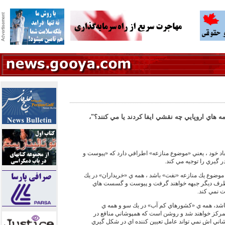
مه هاي اروپايي چه نقشي ايفا كردند يا مي كنند؟"،
مفاد خود ، يعني «موضوع منازعه» اطرافي دارد كه «پيوست و
گيري را توجيه مي كند.
ل موضوع يك منازعه «نفت» باشد ، همه ي «خريداران» در يك
رف ديگر جبهه خواهند گرفت و پيوست و گسست هاي
ت نمي كند.
باشد، همه ي «كشورهاي كم آب» در يك سو و همه ي
ركز خواهند شد و روشن است كه همپوشاني منافع در
شاني اش نمي تواند عامل تعيين كننده اي در شكل گيري