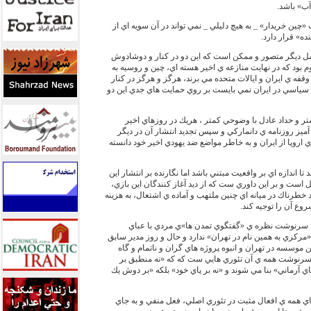
آب» باشد.
 «چين خريدار» _ به هيچ دليلي _ نمي تواند در آن سويه اي از
ده» قرار دارد.
مل ديگر متصور و ممكن است كه اين دو در كنار و دوشادوش
وم بود كه در نهايت منازعه ي اخير هسته اي، چين و روسيه به
فه ي ايران و ايالات متحده مي برند، هرگز و هرگز در كنار
سياسي در ايران نمي بايست بر روي حمايت هاي جدي اين دو
ر و حداد عادل با وضوحي كمتر ، هريك در روزهاي اخير
آميز روزنامه ي دانماركي و سپس تجديد انتشار آن در ديگر
ي اروپا از ايران و به خاطر مواضع ضد يهودي اخير خود دانسته
 تا اندازه اي بر واقعيت مبتني باشد اما نگارنده بر انتشار اين
ل است و بر اين داوري ست كه از ديد آغاز كنندگان اين بازي،
خطرناك در ميانه اي چنين ملتهب و آماده ي اشتعال، به هزينه
ع آن را توجيه كند.
كه سرنوشت نظره ي «گفتگوي تمدن ها»ي مردي با عباي
مركزي به همين نام در تهران» ندارد و حال و روز مدير سابق
 موسسه در تهران و انبوه پروژه هاي گران و ناتمام و گاه
 سرنوشت همه ي آن تئوري هايي ست كه كه «نه منطبق بر
ي آرماني» بنا مي شوند و «نه بر پاي خود» بلكه «بر دوش يك
جاي همه ي افعال مثبت در تئوري اصلي، فعل منفي و به جاي