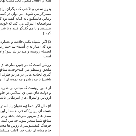
همه ي افعال منفي، فعل مثبت نهاده 
بدون سعي و تلاشي كه ديگران براي 
متمركز مي شوند ،مي توان در كمتر ا
زماني هانتيگتون به كنايه گفته بو
متواضعانه اعتراف مي كند كه خودش 
بنشينند و با هم گفتگو كنند و تا شر
كرد!)
5) اگر اشتباه نكنم،خلاصه و عصاره
بود كه «منازعه ي آينده» يك «مناز
انضمام روسيه و هند در يك سو ؛و 
است.
روشن است كه در چنين منازعه اي، آن
ملحق و منظم مي كند«وحدت منافع» 
گيري اتحاديه هايي در هر دو طرف اي
باشند( يا چه زبان و چه نمونه اي
از همين روست كه مبتني بر نظريه 
و دولت هاي ديني ي اسلامي در خاو
اروپايي و ليبرال هاي امريكايي باشن
6) حال اگر شما (به عنوان يك استر
هسته اي ايران) كه في نفسه از اين
تمدن هاي مزبور سرعت بدهد و در ن
منافع شما منجر شود، چه مي كنيد اگر
فرهنگ كنفسيوسي)، روس ها مسيحي 
خاورميانه اي نفت خيز اغلب مسلما