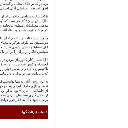
نوشتم كه بر خلاف تحليل و گمانه ز
اظهارات ضد اسراييلي آقاي احمدي ن
بلكه ساخت سياسي حاكم بر ايران، ب
حال پيش بردن تاكتيكي ست كه "به ب
مذهبي مسلمانان منطقه بيانجامد و د
كردم كه با توجه محدوديت ها، انتخ
و در پاسخ به نامه ي انتقادي آفاي «
هوشمندي يك طرف هرگز به معناي در
آنان متقابلا چه بازي جديدي تدارك 
سياسي حاكم بر ايران را بي اثر يا ك
11) انتشار كاريكاتورهاي موهن در
آنچنانكه واكنش شماتت بار و توبيخ 
تاكتيسين هاي غربي به طرفهاي ايرا
كه مي دانيد ،مي تواند از ته دل نباشد
به اين روش، آنان نه تنها توانستند اي
نحوه ي بازي طرف ايراني به نفع خود
اي «اسلامي _ غربي» بود اما از اي
از شكل گيري بسترهاي نبردي مذهبي 
بودن يا نبودن آن به فكر فرو خواهد 
تبليغات خبرنامه گويا