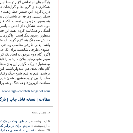
پایگاه های اجتماعی لازم توسط ای
همکاری های گروه ها و گرایشات نزد
دربرپاکردن این جنبش خط راهنمای 
سکتاریستی وفرقه ای باشد.ازیاد 
هم بصورت زودرس نیست.بلکه قبل 
–ونه فقط تشکل های اخص سیاسی- وی
آهنگی و همکاسه کردن همه این فعال
منظورازسوی دیگراست. واگرزمانی
جنبش ضدجنگ هم لازم گردد باید مت
باشد. یعنی ظرفی مناسب ومبتنی ب
عمودی.ظرفی شایسته برای یک حرکت
اگردرگام دوم موفق به ایجاد یک کر
سوم بشویم،باید بیلان کارخود را تا
ومسئول تبریک بگوئیم.این بدن معن
گام های بعدی هم امیدوارباشیم. ای
ترشدن قدم به قدم شبح جنگ وکنار
صلح را. بی تردید،مشهود شدن هرچه
ممانعت ازبروزفاجعه جنگ و هم برای 
www.taghi-roozbeh.blogspot.com
مقالات
|
نسخه قابل چاپ
|
بازگ
در همين زمينه:
6 اردیبهشت »
پیام های نهفته در یک 
1 اردیبهشت »
مردم ایران در برابر ی
28 اسفند »
نه این صدا، صدای دمکراس