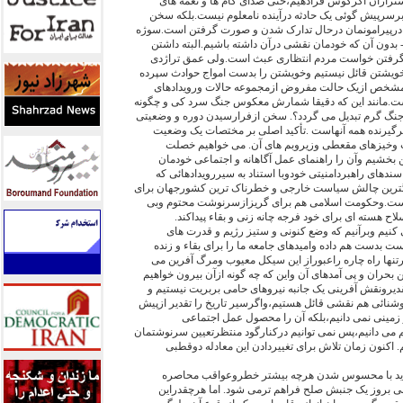
یشترازآن اگرگوش فرادهیم،حتی صدای گام ها و نغمه های
رسرپیش گوئی یک حادثه درآینده نامعلوم نیست.بلکه سخن
 درپیرامونمان درحال تدارک شدن و صورت گرفتن است.سوژه
- بدون آن که خودمان نقشی درآن داشته باشیم.البته داشتن
رگرفتن خواست مردم انتظاری عبث است.ولی عمق تراژدی
خویشتن قائل نیستیم وخویشتن را بدست امواج حوادث سپرده
ی مشخص ازیک حالت مفروض ازمجموعه حالات ورویدادهای
ت.مانند این که دقیقا شمارش معکوس جنگ سرد کی و چگونه
نگ گرم تبدیل می گردد؟. سخن ازفرارسیدن دوره و وضعیتی
رگیرنده همه آنهاست .تأکید اصلی بر مختصات یک وضعیت
وخیزهای مقعطی وزیروبم های آن. می خواهیم خصلت
 بخشیم وآن را راهنمای عمل آگاهانه و اجتماعی خودمان
ندهای راهبردامنیتی خودوبا استناد به سیررویدادهائی که
گترین چالش سیاست خارجی و خطرناک ترین کشورجهان برای
 است.وحکومت اسلامی هم برای گریزازسرنوشت محتوم وبی
ح هسته ای برای خود فرجه چانه زنی و بقاء پیداکند.
کنیم وبرآنیم که وضع کنونی و ستیز رژیم و قدرت های
ت بدست هم داده وامیدهای جامعه ما را برای بقاء و زنده
تنها راه چاره راعبوراز این سیکل معیوب ومرگ آفرین می
 بحران و پی آمدهای آن واین که چه گونه ازآن بیرون خواهیم
دیرونقش آفرینی یک جانبه نیروهای حامی بربریت نیستیم و
وشنائی هم نقشی قائل هستیم،واگرسیر تاریخ را تقدیر ازپیش
زمینی نمی دانیم،بلکه آن را محصول عمل اجتماعی
می دانیم،پس نمی توانیم درکنارگود منتظرتعیین سرنوشتمان
 اکنون زمان تلاش برای تغییردادن این معادله دوقطبی
ردید با محسوس شدن هرچه بیشتر خطروعواقب محاصره
نی بروز یک جنبش صلح فراهم ترمی شود. اما هرچقدراین