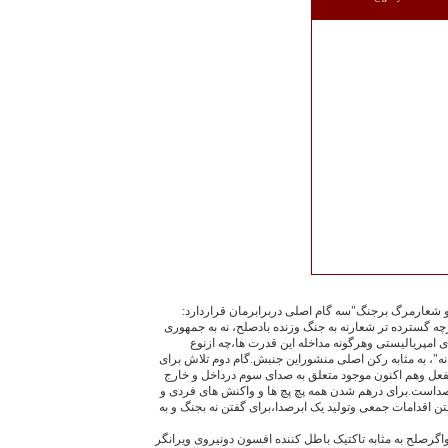
 شعارمرگ برجنگ"سه گام اصلی دربرابرمان قراردارد:
گسترده تر شعارنه به جنگ وزنده بادصلح، نه به جمهوری
ی امپریالیستی وهرگونه مداخله این قدرت ها،چه ازنوع
نه"، به مثابه رکن اصلی منشوراین جنبش.گام دوم تلاش برای
لفعل وهم اکنون موجود متعلق به صدای سوم درداخل و خارج
صداست.برای درهم شدن همه پچ پچ ها و واکنش های فردی و
 اقدامات جمعی وتولید یک ابرصدا،برای گفتن نه بجنگ و به
واگرصلح به مثابه تاکتیک باطل کننده افسون دونیروی ویرانگر