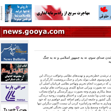
کندن صدای سوم، نه به جمهور اسلامی و نه به جنگ
ه
ی ترشدن خطرتحریم و تهدیدهای نظامی وعواقب دردناک این
زهردوسوی قطب مولد بحران و جنگ،بروضعیت کارگران و
 که درصورت انجام تحریم وتهاجم نظامی قربانیان اصلی آن
. چه بصورت ویرانی صنایع کلیدی وزیرساخت های تولیدی
سط بیکاری وتورم،وچه بصورت بروزگرسنگی و انواع مصائب
پ شدن ویا تشدید سرکوب و اختناق وتقویت روحیه درندگی.
ی کشور و جامعه ایران راهم اضافه کنیم خواهیم دید که خود
ازی به مبالغه ودراماتیزه کردن آن نیست.اکنون دیگراین تنها
ناخوانده وسمج وارد می شود وهم چون بختگی اهریمنی