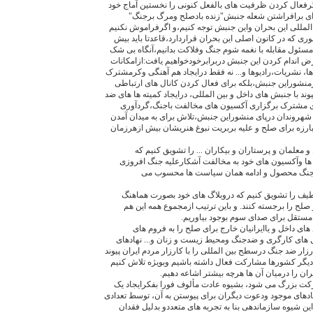
گرفعال کردن ظرفیت های بالفعل کنونی را نخستین آماج خود
رای برافراشتن شعله جنبش"زنده بادصلح ومرگ برجنگ"
لمللی این بحران واین جنبش توجه کنیم،و اگرفراموش نکنیم
ری که در کانون اصلی این بحران قراردارد،قاعدتا باید بیش
سئول مقابله با نغمه شوم جنگ وفلاکت بدانیم،آنگاه بی شک
ض اندام کردن این جنبش دربرابرخودخواهیم یافت:ازامکانات
ها، نشریات،رادیوها و... نه فقط درایجاد هم آهنگی وکرمشترک
نشوراین جنبش،بلکه برای فعال کردن کانال های ارتباطی
ند با جنبش های داخل و بین المللی، درایجاد کمیته ها های ضد
ی مشترک برگزاری آکسیون های مخالفت باجنگ،گردآوری
هروندان درپای منشوراین جنبش،تلاش برای به میدان آمدن
مبارزه برای صلح و علیه بربریت نبوغ هنریشان بیش ازهرزمان
 معلمان و پرستاران و بیکاران ... را تشویق کنیم که
ا وآکسیون های خود به مخالفت آشکارعلیه جنگ افروزی
 جنگ محصول و ادامه همان سیاست ها محسوب می
 طیف را تشویق کنیم که دروبلاگ های خود بصورت هماهنگ
ح را برجسته کنند. و باین ترتیب ازمجموع همه این هم
ستقل برای صدای سوم بوجود بیاوریم.
ش های داخل و یاایرانیان خارج برای صلح را به فروم های
 های کارگری و ضدجنگ ومحیط زیست و زنان و... نهادهای
رزار ضد جنگ درسطح بین المللی را با کارزار مردم ایران پیوند
یگر کشورها مشارکت فعال داشته باشیم وبویژه تلاش کنیم
ان را درمیان آن ها هرچه بیشتر اشاعه دهیم.
ت بزرگ می شود، بشیوه عادت مألوف فورا بفکرایجاد یک
دهای موجود ودعوت دیگران برای پیوستن به آن، توسط تعدادی
ین شیوه سازماندهی بنا به تجربه های متعددو بدلیل فقدان