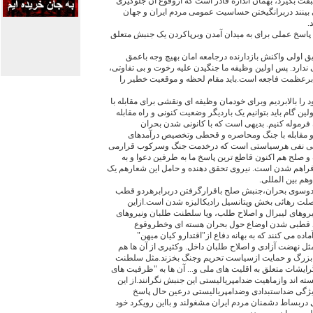
قت بگیرد، بهمان اندازه قادر است که ازوقوع آن جلوگیری
 بینند دربرانگیختن حساسیت عمومی مردم ایران و جهان
.
 پاسخ عملی برای به میدان آمدن وبرپاکردن یک جنبش متعلق
ق اولی واکنش بازدارنده درجامعه امان بهیچ وجه باعمق
دارد. پس اولین وظیفه ما جنگیدن علیه رخوت و بی تفاوتی،
رعظمت فاجعه است.باید مقام لحظه و موقعیت خطیر را
ا بالابردیم وبرای خودمان وظیفه ای ونقشی برای مقابله با
ین گام باید بتوانیم یک باردیگر وضعیت کنونی و راه مقابله
فرموله کنیم. بدیهی است که با کانونی شدن بحران
 مقابله با جنگ ومحاصره و قحطی وتخصیص درآمدهای
کلی نفی هرسیاستی است که درخدمت جنگ وسرکوب قرارمی
 صلح هم اکنون قاطع ترین پاسخ ما به طرفین دعوا و به
اهم شدن است. نیروی تحقق دهنده و حامل این شعارهم یک
م بین المللی.
ردوسوی بحران،جنبش صلح باقرارگرفتن دربرابرهردو قطب
 خصلت رهائی بخش وپتانسیل رادیکالیزه شدن است.ازاین
های لیبرال و اصلاح طلب، ویا سلطنت طلبان ونیروهای
ند قطبی شدن اوضاع حول بحران هسته ای وخطروقوع
ده می کنند که به بهانه دفاع از"اقتدارو کیان میهن"
ل نهضت آزادی و اصلاح طلبان داخل. وکثیری از آن ها هم
ی بزرگ و حمایت ازسیاست تحریم وجنگ بخزند.مثل سلطنت
ایشات متعلق به اقلیت های ملی و... آن ها به "ظرفیت های
ه اند وازماهیت ضدامپریالیستی این جنبش نگرانند.از این
ویژگی ضداستبدادی وضدامپریالیستی درعین حال پاسخ
 دربساط دشمنان مردم ایران مشغولند و بااین رویکرد خود