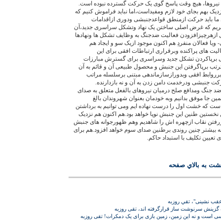
ن نیروها، هیچ وقت پاسخ گوی یک حرکت گسترده نبوده است.
یک بهم بجای خود لازم ومفیداست،اما نباید فراموش کنیم که
ما باید حرکت ازمنطق قواعدجنبشی ودوری ازاقدامات
نبریم که غرض اصلی ساختن یک نهاد وتشکل سراسری جدید،آن
ازهرچیزافزودن فعالیت ضدجنگ به وظایف تشکل ها ونهادها
ا فعالان منفردِ هم اکنون موجود ازیک سو و ایجاد هم
یت های پراکنده وبرقراری ارتباطات افقی برای این
 برپاکردن تشکل جدید وسراسری برای گسترش مبارزات
رتب برپاگرفتن این جنبش و محصول طبیعی آن و قائم به آن
رروابط افقی وبدورازسازماندهی مبتنی برسلسله مراتب
 جنبشی ودرخدمت دامن زدن به آن و نه بازدارنده.
ضد جنگ ومدافع صلح درمیان نیروهای بالفعل متعلق به صدای
همین جا موفق بدانیم وبه خودمان بعنوان شهروندان بالغ
است که خشت اول را درست نهاده ایم ومی توانیم به برداشتن
ن نخستین طنین این جنبش نوپا خواهد بود.هم اکنون هم نزدیک
رفتن نقاب ازچهره اش را شاهدیم وهم ظهورجوانه های جنبش
 بیشتر چنین روندی برطنین صدای سوم خواهد افزود.هم برای
تعیین تکلیف با استبداد حاکم.
شت به بالاي صفحه
"عقب نشینی"، تقي روزبه
ک گزینش سرنوشت ساز قرارگرفته اند، تقی روزبه
ی است و نه این زمین، زمین بازی برای یک دمکرات! تقی روزبه