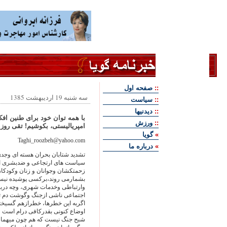
::
صفحه اول
سه شنبه 19 اردیبهشت 1385
::
سياست
::
ديدنيها
با همه توان خود برای طنین اف
::
ورزش
امپریالیستی، بکوشیم! تقی روزب
»
گويا
Taghi_roozbeh@yahoo.com
»
درباره ما
تشدید شتابان بحران هسته ای وجد
سیاست های ارتجاعی و ضدبشری ا
زحمتکشان وجوانان و زنان وکودکان
بشمارمی روند،برکسی پوشیده نیست
وارتباطی وخدمات شهری، وچه درب
اجتماعی ناشی ازجنگ وگوشت دم تو
اگربه این خطرها، خطرازهم گسیختگ
اوضاع کنونی بقدرکافی درام است ونی
شبح جنگ نیست که هم چون میهمان 