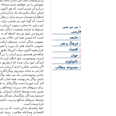
برگریبانمان چنگ می اندازد.بلکه ب
شومش را نیز خواهیم شنید.مساله ب
درباره آن چیزی است که هم اکنون
اصلی جنگ مائیم-تک تک ما ایرانیان
انتظارازدشمنان مردم،برای درنظ
آنست که گویا خود نیز نقشی برای 
ایم.دراین جا سخن درمورد ارزیاب
::
بی بی سی
مربوط به فرایند وضعیت جنگی نیس
فارسی
شروع می شود ودرچه لحظه ای به ج
::
جامعه
است که آبستن همه این حالات ودرب
عمومی جنگی است، مستقل ازافت 
::
فرهنگ و هنر
عمومی تاکتیک های یک دوره را تعین
::
اقتصاد
قراردهیم.اکنون دولت آمریکا طبق س
شاهدش هستیم،رژیم ایران را بزر
::
جهان
امنیت وموجودیت خود اعلام کرده
::
تکنولوژی
آیندگی خود برآن شده که ازطریق سلا
اگربراستی خطررا جدی ارزیابی می 
::
مجموعه مطالب
خارجی به مثابه دونیروی ویگرانگردس
ماندن وخوشبختی بباد می دهند واگر
دانیم، واگر سرنوشت همه امان بااین
آمد گره خورده است،واگرقائل به تق
برای نیروهای ضد بربریت ومدافع ر
تعیین شده توسط خدایان آسمانی و 
استثمارشدگان ولگدمال شدگان هم 
توسط نیروهای مدافع بربریت باشیم.
فرارسیده است.
خط راهنمای ما این است که بی ت
اقتصادی ومداخله نظامی، زمینه عی