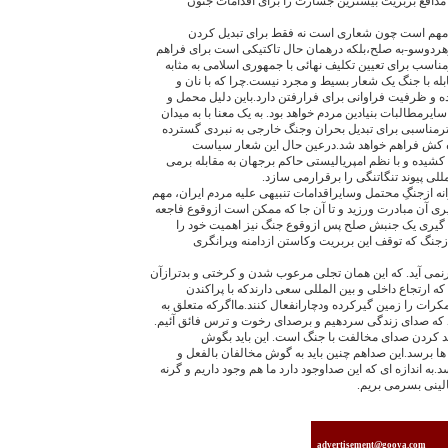
مدافع بربریت بیشترین جسارت را برای اقدامات جنون
مهم است چون شعاری است نه فقط برای تبدیل کردن
دوسو-به صلح،بلکه درهمان حال تاکتیکی است برای فراهم
سب برای تعیین تکلیف نهائی با جمهوری اسلامی به مثابه
 با جنگ یک شعار بسیط و مجرد نیست.چرا که با نان و
ه و ظرفیت فراوانی برای فرارفتن دارد.باین دلیل محمل و
مطالبات بنیادین مردم خواهد بود. به یک معنا با به میدان
ناسبی برای تبدیل بحران وجنگ خارجی به نبردی گسترده
ره کش فراهم خواهد شد.درعین حال این شعار سیاست
شیده و با نظم امپریالیستی حاکم برجهان به مقابله برمی
لی پیوند تنگاتنگی را برقرارمی سازد.
 ازجنگِ محتمل وسایراقدامات تنبیهی علیه مردم ایران، مهم
ری آن مبادرت ورزید و تا آن جا که ممکن است ازوقوع فاجعه
یری یک جنبش صلح پس ازوقوع جنگ نیز اهمیت خود را
ازجنگ که توقف این بربریت وکاستن ازدامنه ویرانگری
نمی آید. که این همان تجلی مرعوب شدن و کرختی و بدترازآن
ه ارتجاع داخلی و بین المللی سعی دارندکه با پراکندن
ات را زمین گیرکرده ودچارانفعال کنند.مااگرکه متعلق به
د که صدای زندگی سردهیم و برصدای رخوت و ترس فائق آئیم.
ند کردن صدای مخالفت با جنگ است. این باید بگوش
ا برسد.این صداهم چنین باید به گوش مخالفان بالفعل و
به اندازه ای که این صداوجود دارد ما هم وجود داریم و گرنه
لینی بسرمی بریم.
advertisement@gooya.com