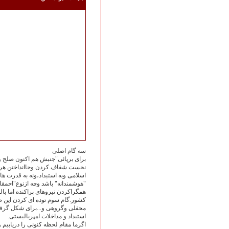
سه گام اصلی
برای برپائی"جنبش هم اکنون صلح و
نخست شفاف کردن وجاانداختن هرچه 
اسلامی وبه استبداد،ونه به قدرت ها
"هوشمندانه" باشد وچه ازنوع"احمقا
همگراکردن نیروهای پراکنده اما با
کشور.گام سوم توده ای کردن این 
محفلی وگروهی و...برای شکل گرفتن
استبداد و مداخلات امپریالیستی.
اگرما مقام لحظه کنونی را دریابیم 