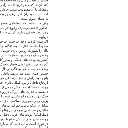
جنبش بتواند اززمان وقوع فاجعه سب
کند. آن ها که خطرفرودفاجعه رامی
ومقابله با آن مسؤلیت بیشتری دارند
اما پاسخ به بحران قبل ازهرچیز یک
به صدای سوم است.
ولی متاسفانه ابعاد هوشیاری وبطری
خطرو فاجعه درشرف وقوع خوانانی ن
ومرعوب شدگی وتقدیرگرائی دربراب
دریابیم.
اگرچنین کردیم و قدرت جسارت خود ر
سقوط فاجعه قائل شدیم، آنگاه دراول
باآن را بصورت روشن برای خودمان 
وخطرجنگ مهم ترین شعارما صلح و
کشوربه بودجه های جنگی و بطور
گیرد.درچنین شرایطی شعارنه جنگ و
وضعیت نیمه جنگی وجنگی درحال فر
جنبش صلح است هم درپهنه داخلی وه
باتوجه به آرایش ونقش ارتجاعی ه
ارتجاع داخلی و بین المللی دارای
روست که شاهدیم،بخش مهمی ازنیرو
دلبسته به قدرت های بزرگ، دررو
جنگ،دوپاره شده اند.بخشی خود را آما
بزیرچرچم جمهوری اسلامی بخزند.مث
تمایل دارندکه بزیرپرچم قدرت ها
طلبان و مجاهدین وبرخی نیروها وگر
دمکراتیک" دولت های غربی دخیل بست
روبه میدان آمدن جنبش صلح با دو
درخوری است به آن هائی که به بازی