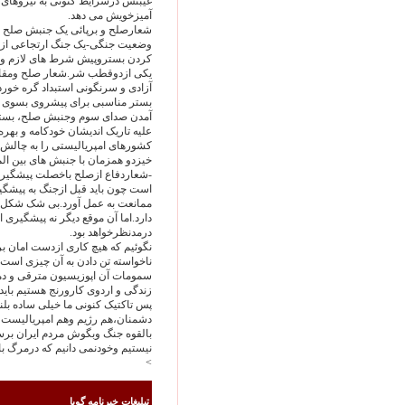
غیبتش درشرایط کنونی به نیروهای 
آمیزخویش می دهد.
شعارصلح و برپائی یک جنبش صلح 
وضعیت جنگی-یک جنگ ارتجاعی ازهر
کردن بستروپیش شرط های لازم ومنا
یکی ازدوقطب شر.شعار صلح ومقابله
آزادی و سرنگونی استبداد گره خورد
بستر مناسبی برای پیشروی بسوی سایر
آمدن صدای سوم وجنبش صلح، بسترم
علیه تاریک اندیشان خودکامه و به
کشورهای امپریالیستی را به چالش ک
خیزدو همزمان با جنبش های بین المل
-شعاردفاع ازصلح باخصلت پیشگیرانه
است چون باید قبل ازجنگ به پیشگی
ممانعت به عمل آورد.بی شک شکل گ
دارد.اما آن موقع دیگر نه پیشگیری 
درمدنظرخواهد بود.
نگوئیم که هیچ کاری ازدست امان بر
ناخواسته تن دادن به آن چیزی است ک
سمومات آن اپوزیسیون مترقی و دمکر
زندگی و اردوی کارورنج هستیم بای
پس تاکتیک کنونی ما خیلی ساده بل
دشمنان،هم رژیم وهم امپریالیست ه
بالقوه جنگ وبگوش مردم ایران برسد.
نیستیم وخودنمی دانیم که درمرگ با
>
تبليغات خبرنامه گويا