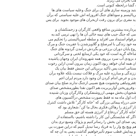
ب بحران می ریزند.
 گشا درلحظه کنونی است.
ستبد وزمینه سازی های آن برای جنگ وعلیه سیاست های ها
ریالیسم و سوداهای جنگ افروزانه اش.علیه سیاستی که برآن
 مفری برای برون رفت ازبحران های موجود بجوید. برای پس
.
ردارنده بیشترین منافع واقعی کارگران و زحمتکشان و
ی که جنگ جیب های نیمه خالی آن ها را تهی ترمی کند،به
قوام استبداد می افزاید و سلطه امپریالیستی را تحکیم می
مه خود زندگی با امرصلح و گلاویزشدن با عفریت جنگ و مرگ
وع پایان دوران برزخی،و بگردش درآمدن گردونه های جنگ
ءاله گربه است-که خود یکی ازمنابع لختی و سرگردانی
بزودی آب سرد برروی همه شهروندان ایران وجهان پاشیده
 همه امان خواهد ربود.اکنون زمان بیرون آمدن ازاین رخوت
تانی است.پس تأکید بربرپائی این جنبش فقط بیان یک
زندگی و مبارزه علیه مرگ و فلاکت نیست.بلکه علاوه برآن
ن و عرض اندام کردن آن وجود دارد.مردم ایران اعم
زفقروتباهی وخشونت هیچ نصیبی ازجنگ ندارند.صلح بیان صدای
 وفروریختن آواربربریت.هم اکنون نقدا بطورمشخص صدای
نشجویان،بخش مهمی ازروشنفکران وکارگران وزنان شنیده
ات اول ماه مه نه فقط بصورت مشخص درآکسیون های
ی درراه پیمائی بزرگی که "خانه کارگر" تلاش داشت کنترل
"انرژی را رهاکن،فکری بحال ما کن"،شعاری بود که
انه کارگر"دردفاع از"انرژی هسته ای حق مسلم
ر که شایستگی این کار را داشته باشیم- بااستفاده از
یم، صدای این بخش را رساترکنیم و پژواک وسیع تری بدان
م وپچ پچ وار را به فریاد رسا تبدیل کنیم.که دراین صورت بی
پیدایش قطب سوم تأثیرخواهیم گذاشت.یعنی به آن چه که