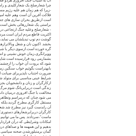
آب به آسیاب جنگ افروزی هردو قط
چرا شعارصلح یک شعارکلیدی و راه
-زیرا که هم زمان هم علیه رژیم م
فلاکت آفرین آن است وهم علیه امپ
است ازطریق بحران سازی های جدید
براستی یک شعاررهائی بخش است 
- شعارصلح وعلیه جنگ ارتجاعی درب
اکثریت قاطع مردم ایران است.مردم
گوشت دم توپ تبدیلشان می نماید،بر
بخشد. اکنون نان و شغل وبالاترازه
گره خورده است.ازسوی دیگر با شر
وویرانگری،زمان خوش نشینی و انشا
بشمارمی رود-فرارسیده است.شاید 
شود،که برودت آن خواب را ازچشمان
بابهتراست بگوئیم خواب سنگین زمس
ضرورت اجتناب ناپذیربرای صیانت از
شرایط عینی مناسبی برای متولد شد
ازکارگران و زنان و دانشجویان بج
زندگی است دربرابربانگ شوم مرگ
مخالفت با جنگ افروزی درمیان دا
می شود.چنان که درمراسم وتظاهر
مستقل کارگری مطرح گردید،بلکه حت
آن رابدست گیرد نیز مطرح شد.شعار
کارگران دربرابرشعارهای دستوری"خ
ماست"،سردادند. پس ما می توانیم-اگ
امکانات وشرایطی که درآن قراردار
بدهیم و این همهمه ها و صداهای دره
گمان برمتبلورشدن صحنه سیاسی و 