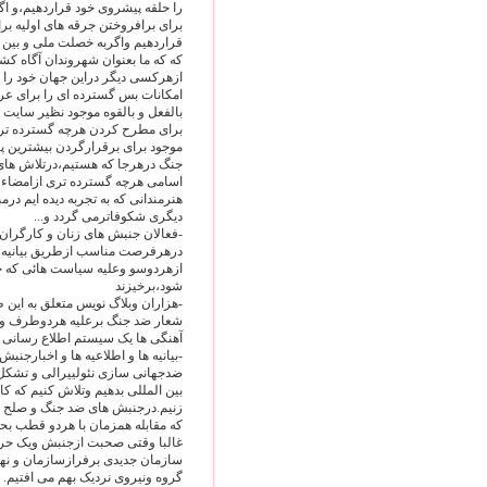
را حلقه پیشروی خود قراردهیم،و ا
برای برافروختن جرقه های اولیه ب
قراردهیم واگربه خصلت ملی و بین ا
که که ما بعنوان شهروندان آگاه کشو
ازهرکسی دیگر دراین جهان خود را م
امکانات بس گسترده ای را برای عر
بالفعل و بالقوه موجود نظیر سایت 
برای مطرح کردن هرچه گسترده ترم
موجود برای برقرارگردن بیشترین پیو
جنگ درهرجا که هستیم،درتلاش ها
اسامی هرچه گسترده تری ازامضاء ش
هنرمندانی که به تجربه دیده ایم در
دیگری شکوفاترمی گردد و...
-فعالان جنبش های زنان و کارگران و
درهرفرصت مناسب ازطریق بیانیه ه
ازهردوسو وعلیه سیاست هائی که
شود،برخیزند
-هزاران وبلاگ نویس متعلق به این
شعار ضد جنگ برعلیه هردوطرف و صل
آهنگی ها یک سیستم اطلاع رسانی م
-بیانیه ها و اطلاعیه ها و اخبارجنب
ضدجهانی سازی نئولییرالی و تشکل
بین المللی بدهیم وتلاش کنیم که کا
زنیم.درجنبش های ضد جنگ و صلح د
که مقابله همزمان با هردو قطب بحر
غالبا وقتی صحبت ازجنبش ویک حرک
سازمان جدیدی برفرازسازمان و نها
گروه ونیروی نردیک بهم می افتیم. ا