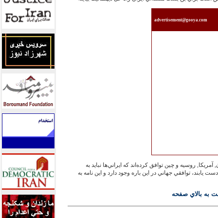
advertisement@gooya.com
ريكا, روسيه و چين توافق كرده‌‏اند كه ايراني‌‏ها نبايد به
ابند، توافقي جهاني در اين باره وجود دارد و اين نامه به
ت به بالاي صفحه