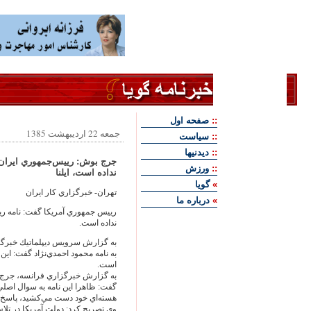
::
صفحه اول
جمعه 22 اردیبهشت 1385
::
سياست
::
ديدنيها
جرج بوش: رييس‌‏جمهوري ايران به
::
ورزش
نداده است، ايلنا
»
گويا
تهران- خبرگزاري كار ايران
»
درباره ما
رييس جمهوري آمريكا گفت: نامه رييس
نداده است.
به گزارش سرويس ديپلماتيك خبرگزا
به نامه محمود احمدي‌‏نژاد گفت: اين ن
است.
به گزارش خبرگزاري فرانسه، جرج ب
گفت: ظاهرا اين نامه به سوال اصلي 
هسته‌‏اي خود دست مي‌‏كشيد، پاسخ 
وي تصريح كرد: دولت آمريكا در تلاش