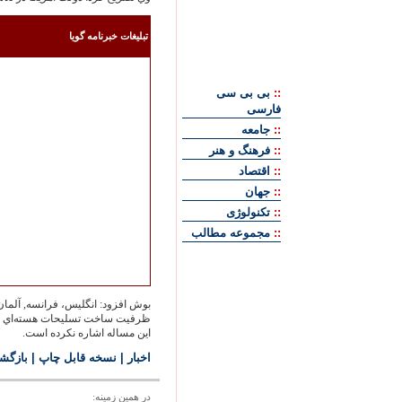
تبليغات خبرنامه گويا
::
بی بی سی
فارسی
::
جامعه
::
فرهنگ و هنر
::
اقتصاد
::
جهان
::
تکنولوژی
::
مجموعه مطالب
بوش افزود: انگليس، فرانسه, آلمان, آم
ظرفيت ساخت تسليحات هسته‌‏اي دست ي
اين مساله اشاره نكرده است.
اخبار
|
نسخه قابل چاپ
|
بازگش
در همين زمينه: