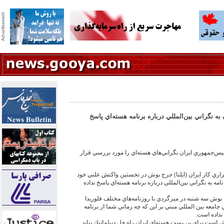
 نگراني بين‌‏المللي درباره برنامه هسته‌‏اي پاسخ
‌‏جمهوري ايران نگراني‌‏هاي هسته‌‏اي را مورد بررسي قرار
ري كار ايران (ايلنا) جرج بوش در نخستين واكنش علني خود
امه به نگراني بين‌‏المللي درباره برنامه هسته‌‏اي پاسخ نداده
وش سه شنبه در ميزگردي با روزنامه‌‏هاي مختلف فلوريدا
جامعه بين المللي مبني بر اين كه چه زماني شما از برنامه
نداده است.
 است براي بن بست هسته‌‏اي ايران راه حل ديپلماتيك بيايد.