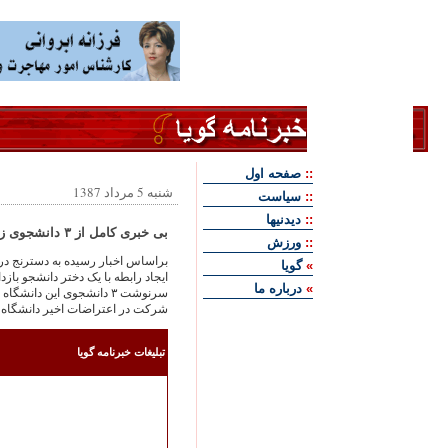
::
صفحه اول
شنبه 5 مرداد 1387
::
سياست
::
ديدنيها
بی خبری کامل از ۳ دانشجوی زندانی زنجان، دسترنج
::
ورزش
براساس اخبار رسيده به دسترنج در 
»
گويا
ايجاد رابطه با يک دختر دانشجو بازد
»
درباره ما
سرنوشت ۳ دانشجوی اين دان
شرکت در اعتراضات اخير دانشگاه 
تبليغات خبرنامه گويا