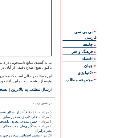
::
بی بی سی
فارسی
::
جامعه
::
فرهنگ و هنر
::
اقتصاد
::
جهان
تاکنون هيچ اطلاع دقيقی از آنان د
::
تکنولوژی
اين مسئله در حالی است که معاون د
::
مجموعه مطالب
وثيقه آزاد شده است و اين دانشجوي
ارسال مطلب به بالاترین
|
نسخه
در همين زمينه:
5 مرداد »
اخذ دفاع آخر از اشکان قيس
2 مرداد »
علی قلی زاده، دبير سابق ا
1 مرداد »
حسن مددی، معاون دانشجويی 
1 مرداد »
دستگيری‌های جديد فعالان د
بشر درايران
29 تیر »