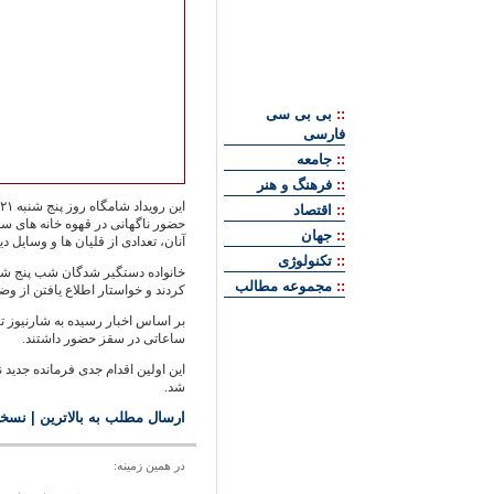
::
بی بی سی
فارسی
::
جامعه
::
فرهنگ و هنر
::
اقتصاد
حضور ناگهانی در قهوه خانه های 
::
جهان
آنان، تعدادی از قليان ها و وسايل د
::
تکنولوژی
خانواده دستگير شدگان شب پنج شنب
::
مجموعه مطالب
کردند و خواستار اطلاع يافتن از و
بر اساس اخبار رسيده به شارنيوز تع
ساعاتی در سقز حضور داشتند.
اين اولين اقدام جدی فرمانده جدي
شد.
ارسال مطلب به بالاترین
|
نسخه
در همين زمينه: