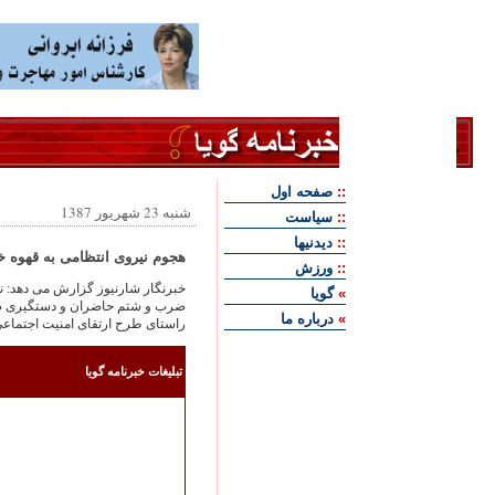
::
صفحه اول
شنبه 23 شهریور 1387
::
سياست
::
ديدنيها
هجوم نيروی انتظامی به قهوه خ
::
ورزش
خبرنگار شارنيوز گزارش می دهد: ني
»
گويا
ضرب و شتم حاضران و دستگيری صد ه
»
درباره ما
راستای طرح ارتقای امنيت اجتماع
تبليغات خبرنامه گويا