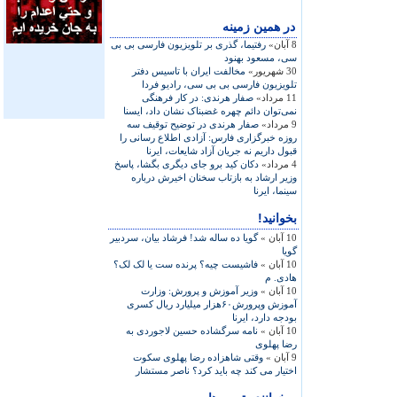
در همين زمينه
8 آبان»
رفتيما، گذری بر تلويزيون فارسی بی بی
سی، مسعود بهنود
30 شهریور»
مخالفت ایران با تاسیس دفتر
تلویزیون فارسی بی بی سی، راديو فردا
11 مرداد»
صفار هرندی: در کار فرهنگی
نمی‌توان دائم چهره غضبناک نشان داد، ايسنا
9 مرداد»
صفار هرندی در توضيح توقيف سه
روزه خبرگزاری فارس: آزادی اطلاع رسانی را
قبول داريم نه جريان آزاد شايعات، ايرنا
4 مرداد»
دکان کيد برو جای ديگری بگشا، پاسخ
وزير ارشاد به بازتاب سخنان اخيرش درباره‌
سينما، ايرنا
بخوانید!
10 آبان »
گويا ده ساله شد! فرشاد بيان، سردبير
گويا
10 آبان »
فاشيست چيه؟ پرنده ست يا لک لک؟
هادی. م
10 آبان »
وزير آموزش و پرورش: وزارت
آموزش وپرورش۶۰هزار ميليارد ريال کسری
بودجه دارد، ايرنا
10 آبان »
نامه سرگشاده حسين لاجوردی به
رضا پهلوی
9 آبان »
وقتی شاهزاده رضا پهلوی سکوت
اختيار می کند چه بايد کرد؟ ناصر مستشار