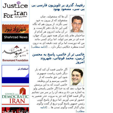
رفتيما، گذری بر تلويزيون فارسی بی
بی سی، مسعود بهنود
آن ها که مشغولند، چنان
مشغولند که از بيرون به خود
نمی نگرند. از بيرون هم که نگاه
کنی اين جا يک دفتر کارست، و
در آن مانند اندرون هر کدام از
ساختمان های بلند مرکز همه شهر بزرگ جهان،
عده ای در هم می لولند. اما برای کسی مانند
من که دورست اما برای چند دقيقه ای به درون
آمده منظره حکايتی ديگر دارد ... [
ادامه مطلب
]
خاتمی تر از خاتمی، پاسخ به محسن
آرمين، محمد قوچانی، شهروند
امروز
اگر خاتمی قصد آن کند که بار
ديگر نامزد رياست جمهوری
شود اين حق ماست که از
خاتمی بپرسيم و اين وظيفه
خاتمی است که به اين پرسش
ها جواب دهد که به خدا اگر خاتمی پاسخی ولو
به اشاره می داد و بدهد آن را بر سر می نشانيم
و اگر قصد اقناع کند جز به مروت عذر تقصير به
حضور او نمی آوريم. اما دريغ از پاسخ گويی
رئيس جمهور پاسخ گو و دريغ از گفت وگوی
بنيان گذار گفت وگوی تمدن ها ... [
ادامه
مطلب
]