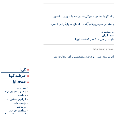
ر گفتگو با مشفق مدیركل سابق انتخابات وزارت کشور،
نجاني طي روزهاي آينده با اجماع اصول‌‏گرايان انصراف
 و منصفانه
شد، ايران
 ۴۰۰نفر گذشت، ايرنا
قام موتلفه: هنوز روى فرد مشخصى براى انتخابات نظر
::
گويا
::
خبرنامه گويا
::
صفحه اول
»
تيتر اول
»
محمود احمدی نژاد
»
مقالات
»
ابراهيم اصغرزاده
»
رفعت بیات
»
رويدادها
»
مواضع احزاب،