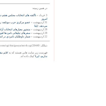
در همين زمينه:
3 خرداد »
ناگفته های انتخابات مجلس هفتم د
امروز
31 اردیبهشت »
عضو مركزي حزب موتلفه: رفس
مي‌‏دهد، ايلنا
28 اردیبهشت »
منشور معیارهای انتخابات آزاد
28 اردیبهشت »
سفرهاى تبليغاتى نامزدها لغو 
22 اردیبهشت »
شمار داوطلبان نامزدي در انتخابات از مرز ‪‬
دنبالک: http://mag.gooya.com/cgi-bin/gooya/mt-tb.cgi/20449
فهرست زير سايت هايي هستند که به
'قايم م
نداريم، ايرنا'
لينک داده اند.