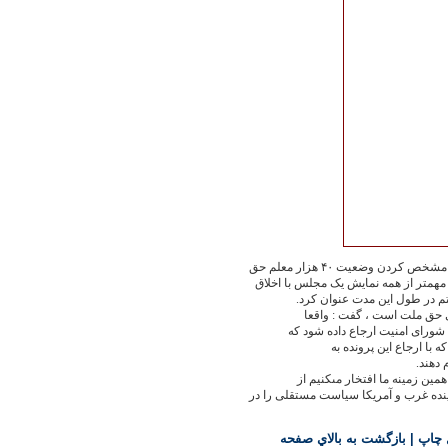
دن وضعيت ۴۰ هزار معلم حق
همتر از همه نمايش يک مجلس با اخلاق
م در طول اين مدت عنوان کرد.
ى حق ملت است ، گفت : واقعا
 شوراى امنيت ارجاع داده شود که
که با ارجاع اين پرونده به
 دهند.
مين زمينه ما افتخار مىکنيم از
نده غرب و آمريکا سياست مستقلى را در
 چاپ
|
بازگشت به بالاي صفحه