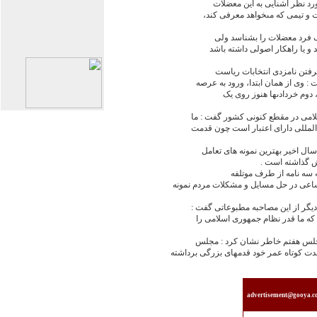
رد نظر آشنايى به اين معضلات
 و تيمى که مىخواهد معرفى کند،
ک فرد معضلات را بشناسد ولى
 و يا راهکار اصولى داشته باشد
يرفتن نامزدى انتخابات رياست
وى از همان ابتدا، ورود به عرصه
ز، دوم خردادىها هنوز روى يک
لامى در مقطع کنونى کشور گفت : ما
المللى داراى اعتبار است چون قدمت
ال اخير بهترين نمونه هاى تعامل
ش گذاشته است .
له سه نامه از طرف موتلفه
عى در حل مسايل و مشکلات مردم نمونه
يگر از اين مصاحبه مطبوعاتى گفت :
ه ما قدر نظام جمهورى اسلامى را
مجلس هفتم خاطر نشان کرد : مجلس
ت کوتاه عمر خود قدمهاى بزرگى برداشته
advertisement@gooya.