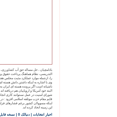
بادامچيان ، حل مساله حق آب کشاورزى، مشخص کر
التدريسى، نظام هماهنگ پرداخت حقوق و م
را، ازجمله موارد عملکرد مثبت مجلس هفت
وى با اشاره به اينکه داشتن دانش هسته ا
ناشيانه است اگر پرونده هسته اى ايران به
البته خود آمريکا و اروپاييان هم دريافته اند 
شوراى امنيت در عمل نمىتوانند کارى انجام
قايم مقام حزب موتلفه اسلامى افزود : در ه
اينکه مسوولان کشور برغم فشارهاى فزاي
اين زمينه اتخاذ کرده اند.
اخبار انتخابات
| دنبالک 0
|
نسخه قابل