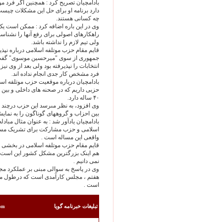
بادامچيان تصريح کرد : همچنين اگر فرد مو
دارد برنامه او براى حل اين مشکلات چيست
چه کسانى هستند.
وى در اين باره اضافه کرد : ممکن است ي
راهکارهاى اصولى براى رفع آنها را نشناسد
ولى تيم لازم را نداشته باشد.
قايم مقام حزب موتلفه اسلامى درباره نپذ
جمهورى از سوى "ميرحسين موسوى" گفت : 
انتخابات را نپذيرفته بود ولى بعد از وى ني
فرد مشخص کار جدى انجام نداده اند.
بادامچيان درباره موقعيت حزب موتلفه اس
حزبى داريم که در صحنه هاى داخلى و بين 
۴۰ ساله دارد.
وى افزود، به نظر مىرسد اين حزب درچند س
بين احزاب و گروههاى گوناگون را به نماي
بادامچيان يادآور شد : به عنوان مثال مباد
اسلامى و حزب مشارکت براى تشريک مسا
واقعى اين مساله است .
قايم مقام حزب موتلفه اسلامى در بخشى د
هم اينک بزرگترين مشکل کشور اين است ک
نمى دانيم .
وى در پاسخ به سوالى مبنى بر عملکرد 
هفتم ، مجلس کارآمدى است که درطول مد
است .
تبليغات خبرنامه گويا
com