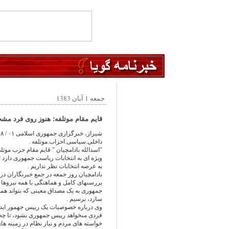
جمعه 1 آبان 1383
قايم مقام موتلفه: هنوز روى فرد مشخص
شيراز، خبرگزارى جمهورى اسلامى ۰۱ / ۸ / ۸۳
داخلى.سياسى.احزاب.موتلفه .
"اسدالله بادامچيان " قايم مقام حزب موتل
ويژه اى به انتخابات رياست جمهورى دارد
به عرصه انتخابات نظر نداريم .
بادامچيان روز جمعه در جمع خبرنگاران در ش
بررسىهاى کامل و هماهنگى با همه نيروها ب
جمهورى به يک مصداق معينى که بتواند همه خ
سازد، برسيم .
وى درباره خصوصيات يک رييس جهمور ايده 
فردى مىخواهد رييس جمهورى بشود، تا چه 
خواسته هاى مردم و نياز نظام در زمينه ه