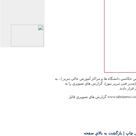
کاسي دانشگاه ها و مراکز آموزش عالي تبريز ) ، به
مدير فني تبريز نيوز)، گزارش هاي تصويري را به
قرار دادند.
با مراجعه به وب سايت خبري تبريز نيوز www.tabriznews.com گزارش هاي تصويري قابل
ل چاپ
|
بازگشت به بالاي صفحه