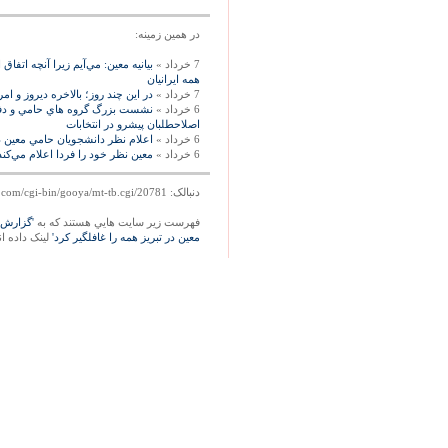
در همين زمينه:
7 خرداد »
بیانیه معین: مي‌آيم زيرا آنچه اتفاق
همه ايرانيان
7 خرداد »
در اين چند روز؛ بالاخره ديروز و
6 خرداد »
نشست بزرگ گروه هاي حامي و دفات
اصلاحطلبان پيشرو در انتخابات
6 خرداد »
اعلام نظر دانشجويان حامي معين د
6 خرداد »
معين نظر خود را فردا اعلام مي‌كند،
دنبالک: http://mag.gooya.com/cgi-bin/gooya/mt-tb.cgi/20781
فهرست زير سايت هايي هستند که به
'گزارش 
معين در تبريز همه را غافلگير کرد'
لينک داده ان