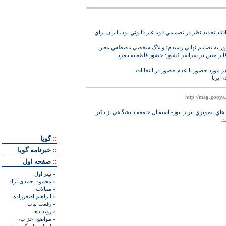
 افتاد تجديد نظر در تصميمي قويا غير قانوني بود، ايران براي
 امروز به تصميم نهايي رسيدم؛ وبلاگ شخصي مصطفي معين
ر معين در سراسر كشور: حضور قاطعانه نامزد
ر مورد حضور يا عدم حضور در انتخابات
 ايرنا
هاي تصويري تبريز نيوز- استقبال جامعه دانشگاهي از دکتر
د.
::
گويا
::
خبرنامه گويا
::
صفحه اول
»
تيتر اول
»
محمود احمدی نژاد
»
مقالات
»
ابراهيم اصغرزاده
»
رفعت بیات
»
رويدادها
»
مواضع احزاب،