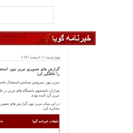
چهارشنبه 12 اسفند 1383
گزارش هاي تصويري تبريز نيوز- استقب
را غافلگير کرد
تبريز نيوز: سرويس سياسي:استقبال جامعه د
هزاران دانشجوي دانشگاه هاي تبريز در ج
تبريز گرد آمده بودند.
در اين ميان تبريز نيوز،گزارش هاي تصويري
مخابره کرد.
تبليغات خبرنامه گويا
com