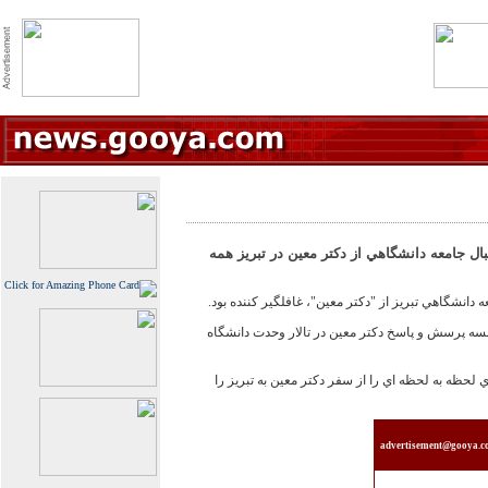
ال جامعه دانشگاهي از دکتر معين در تبريز همه
انشگاهي تبريز از "دکتر معين"، غافلگير کننده بود.
لسه پرسش و پاسخ دکتر معين در تالار وحدت دانشگاه
 لحظه به لحظه اي را از سفر دکتر معين به تبريز را
advertisement@gooya.