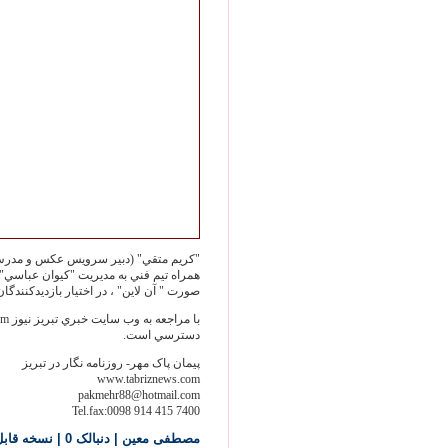
"کريم متقي" (دبير سرويس عکس و مدرس ع
همراه تيم فني به مديريت "کيوان عباسي"(
صورت " آن لاين" ، در اختيار بازديدکنندگان 
دسترسي است.
پيمان پاک مهر- روزنامه نگار در تبريز
www.tabriznews.com
pakmehr88@hotmail.com
Tel.fax:0098 914 415 7400
مصطفی معين
| دنبالک 0
|
نسخه قاب