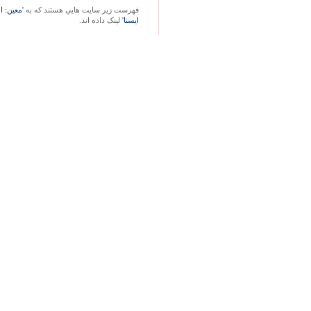
فهرست زير سايت هايي هستند که به
'معين: ا
ايسنا'
لينک داده اند.