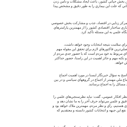
 بخش حياتي كشور، باعث ايجاد مشكلات و دامن زدن
ماني كه علت اين بيماري را به طور دقيق و مشخص پيدا
ركز زدايي در اقتصاد، جذب و مشاركت بخش خصوصي
زي ساختار اقتصادي كشور را از مهمترين پارامترهاي
گاه علمي به اين مسئله تأكيد كرد.
راي سلامت نتيجه انتخابات وجود خواهد داشت،
اصلي‌ترين فاكتورهاي لازم براي تحقق اين مقوله مهم
‌اي مربوط به خود مردم است كه با حضور جدي مردم از
كته مهم و حائز اهميت در اين راستا، حضور حداكثر
 خواهد.
اسخ به سؤال خبرنگار ايسنا در مورد اهميت اجماع
ماع ملي مهمتر از اجماع در گروههاي سياسي و در بين
سائل را به اجماع برسانند.
و نظر افكار عمومي، گفت: نبايد نظرسنجي‌هاي علمي را
ق و علمي مي‌تواند حرف آخر را به ما نشان دهد و
 هستيم، رأي و نظر مردم، مهمترين ملاك خواهد بود و
نفع اين جبهه و انتخابات كشور دانسته و معتقديم كه