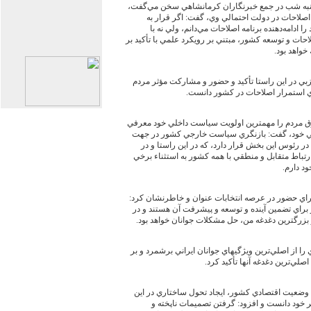
به شب در جمع خبرنگاران كرمانشاهي سخن مي‌گفت،
 اصلاحات در دولت احتمالي وي، گفت: اگر قرار به
ادامه‌دهنده برنامه اصلاحات مي‌دانم، ولي نه با
لاحات و توسعه كشور، مبتني بر رويكرد علمي با تأكيد بر
خواهد بود.
بي در اين راستا تأكيد و حضور و مشاركت مؤثر مردم
هاي استمرار اصلاحات در كشور دانست.
وق مردم را مهمترين اولويت سياست داخلي خود معرفي
ي خود، گفت: بازنگري سياست خارجي كشور در جهت
در رئوس اين بخش قرار دارد، كه در اين راستا و در
تباط متقابل و منطقي با همه كشور به استثناء برخي
د دارم.
 براي حضور در عرصه انتخابات عنوان و خاطرنشان كرد:
 براي تضمين آينده و توسعه و پيشرفت آن هستند و در
بزرگترين دغدغه من، حل مشكلات جوانان خواهد بود.
ا از اصلي‌ترين ويژگيهاي جوانان ايراني برشمرد و بر
لي‌ترين دغدغه آنها تأكيد كرد.
 وضعيت اقتصادي كشور، ايجاد تحول ساختاري در اين
 خود دانست و افزود: گرفتن تصميمات ناپخته و