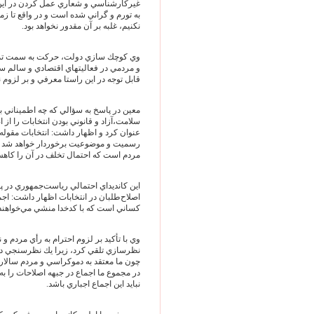
غيركارشناسي و شعاري عمل كردن در اين
به تورم و گراني شده است و در واقع تا ز
نكنيم، غلبه بر آن مقدور نخواهد بود.
وي كوچك سازي دولت، حركت به سمت تم
و مردمي در فعاليتهاي اقتصادي و سالم سا
قابل توجه در اين راستا معرفي و بر لزوم ن
معين در پاسخ به سؤالي كه چه اطميناني ب
سلامت،آزاد و قانوني بودن انتخابات را از 
عنوان كرد و اظهار داشت: انتخابات مقوله
رسميت و موضوعيت برخوردار خواهد شد و ن
مردم است كه احتمال تخلف در آن را كاهش
اين كانديداي احتمالي رياست‌جمهوري در پ
اصلاح‌طلبان در انتخابات اظهار داشت: اج
كساني است كه با كدخدا منشي مي‌خواهند م
وي با تأكيد بر لزوم احترام به رأي مردم 
نظرسازي تلقي كرد، زيرا يك نظرسنجي دقي
چون ما معتقد به دموكراسي و مردم سالاري
در مجموع ما اجماع در جبهه اصلاحات را به 
نبايد اين اجماع اجباري باشد.