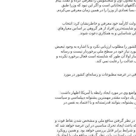
 كه معاون اول و سخنگويش را معرفي كرده و گفت: پيام
اههاي انتخاباتي است و اگر اين نبود كه وزرا طبق
ه بسا تعدادي از وزرا را در همين زمان معرفي مي‌كردم.
ولت كارآمد خود معرفي و خاطرنشان كرد: انتخاب
م و شايسته‌ترين افراد از هر گروهي بر اساس معيارهاي
ي شناسايي و به همكاري دعوت شوند.
شور را مطلوب ارزيابي نكرد و با اشاره به وجود تبعيض
 مورد نياز خود در سطح ملي برخوردار نيست و رسانه
 اولا آن طور كه شايسته است فعال برخورد نكرده و
لف عدالت را رعايت نمي كند.
اقي در عرصه مطبوعات و رسانه‌اي كشور در مورد
ضع وي در مورد ايجاد رابطه با آمريكا اظهار داشت:
ز يك دولت مقتدر مهمترين پشتوانه ديپلماسي و سياست
پشتوانه، بتوانند قدرتمندانه و با اعتماد به نفس در
 در نظر گرفتن منافع ملي و مشخص شدن نقاط قوت و
ه باعث ايجاد تحرك مناسبي در اين عرصه خواهد شد كه
 و شرايط برابر قابل بررسي خواهد بود. و همين رويكرد
 اين راستا نيز با در نظر گرفتن منافع ملي با ايجاد يك