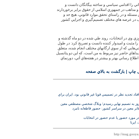
باني را اقدامي سياسي و ساخته بيگانگان دانست و
و مذاهب در جمهوري اسلامي از حقوق برابر برخوردارند
ين مسئله و در راستاي تحقق موارد قانوني، هيچ حد و
ف در عرصه هاي مختلف تصميم‌گيري و اجرايي كشور
زي وي در انتخابات، روند طي شده در دو ماه گذشته و
را مثبت و اميدوار كننده دانست و تصريح كرد: در طول
جي‌هايي كه از سوي ارگانهاي مختلف انجام شده، متعلق
نديداهاي حاضر نيز مربوط به من است، كه اين دو پتانسيل
اطلاع رساني بهتر و بيشتر در هفته‌هاي آتي، دورنماي
ل چاپ
|
بازگشت به بالاي صفحه
 افتاد تجديد نظر در تصميمي قويا غير قانوني بود، ايران براي
 امروز به تصميم نهايي رسيدم؛ وبلاگ شخصي مصطفي معين
ر معين در سراسر كشور: حضور قاطعانه نامزد
ر مورد حضور يا عدم حضور در انتخابات
 ايرنا