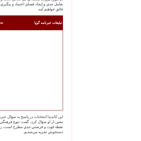
تعامل جدي و ايجاد فضاي اعتماد و پيگيري 
فائق خواهيم آمد.
تبليغات خبرنامه گويا
com
اين كانديدا انتخابات در پاسخ به سؤال خ
معين از او سؤال كرد، گفت: تنوع فرهنگي، 
نقطه قوت و فرصتي جدي مطرح است، زيرا 
دستخوش تجزيه مي‌شديم.