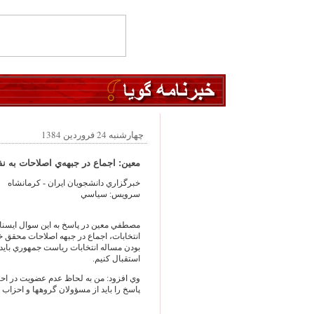
چهارشنبه 24 فروردین 1384
معين: اجماع در جبهه‌ي اصلاحات به نفع
خبرگزاري دانشجويان ايران - كرمانشاه
سرويس: سياسي
مصطفي معين در پاسخ به اين سوال ايسنا 
انتخابات، اجماع در جبهه اصلاحات محقق 
بودن مساله انتخابات رياست جمهوري باي
استقبال كنيم.
وي افزود: من به لحاظ عدم عضويت در احزا
پاسخ را بايد از مسؤولان گروهها و احزاب 