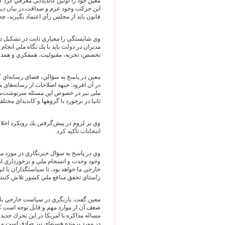
معين خود را اولين كانديدايي معرفي كرد
اين حركت وجود عزم و صداقت در بيان ديدگ
قانون بايد از مجلس رأي اعتماد بگيرند، چ
وي شايستگي را معياري ثابت در تشكيل د
مديران در دولت بايد با يك نگاه ملي انجا
تخصص، تجربه، مقبوليت، همفكري و همدل
معين در پاسخ به سؤالي، فضاي رسانه‌اي ك
در آن افزود: جبهه اصلاحات از رسانه‌هاي
ملي نيز در خصوص اين مسئله سرنوشت‌ساز
ثانيا در برخورد با گروهها و كانديداي مخت
وي بر لزوم در پيش‌گرفتن يك رويكرد اخل
انتخابات تأكيد كرد.
وي در پاسخ به سؤال خبرنگاري در مورد موا
وجود وحدت و انسجام ملي و برخورداري ا
خارجي ما خواهد بود، تا سياستگذاران با اين 
راستاي تحقق منافع ملي كشور تلاش كنند.
معين گفت: بازنگري در سياست خارجي با
ضعف آن از موارد مهم و قابل توجه است ك
مساله مذاكره با آمريكا در اين تحرك جديد
در مورد پرونده هسته‌اي نيز صادق است و در