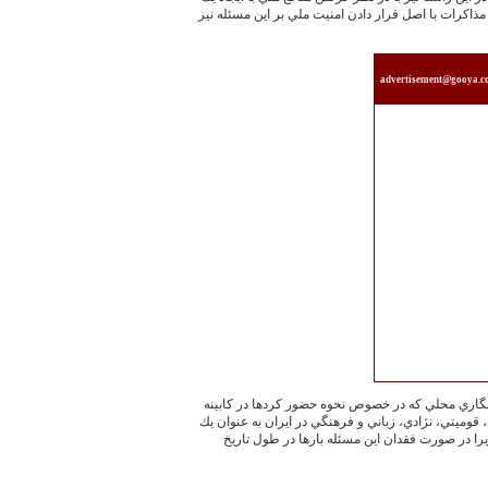
مذاكرات با اصل قرار دادن امنيت ملي بر اين مسئله نيز
advertisement@gooya.
برنگاري محلي كه در خصوص نحوه حضور كردها در كابينه
قوميتي، نژادي، زباني و فرهنگي در ايران به عنوان يك
در صورت فقدان اين مسئله بارها در طول تاريخ