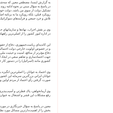
به گزارش ايسنا، مصطفي معين كه سه‌شن
در پاسخ به سؤال مبني بر نحوه ادامه روند
تشكيل دولت از سوي من باشد، دولت خود را 
رويكرد قبلي، بلكه رويكرد ما به برنامه اص
تلاش و خرد جمعي و فرآيندهاي دموكراتيك 
وي بر نقش احزاب، نهادها و سازمانهاي حز
در اداره امور كشور را از اصلي‌ترين راه
اين كانديداي رياست‌جمهوري، دفاع از حق
و در خصوص اولويت خارجي دولت احتمال
دفاع مؤثرتر از منافع، امنيت و حيثيت ملي 
جهت اعتمادسازي و تفاهم سعي در ايجاد ار
كشوري مانند (اسرائيل) را در دستور كار خو
وي اعتماد به جوانان را اصلي‌ترين انگيزه
جوانان ايراني بزرگترين سرمايه اين كشور
صورت گرفتن رأي اعتماد از مردم اولين و 
وي آرمانخواهي، پاك فطرتي و آسيب‌پذيري ر
رفع مشكلات اين قشر و اشتغال به عنوان اص
معين در پاسخ به سؤال خبرنگاري در مورد
بخش را از اهميت‌دارترين مسائل مورد نظر