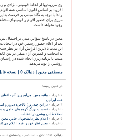
وي مرزبنديها از لحاظ قوميتي، نژادي و ز
افزود: بر اساس قانون اساسي همه اقوام 
و لذا با توجه به نگاه مبتني بر فرصت به ا
مرزي براي حضور اقوام و قوميتهاي مختل
وجود نخواهد داشت.
معين در پاسخ سؤالي مبني بر احتمال پيرو
بعد از اعلام حضور رسمي خود در انتخابات 
اين مدت بالاترين افزايش آراء در نظر سن
به اينجانب و كمترين آراء منفي در بين كا
مثبت با برنامه‌ريزي انجام شده در راستاي 
روشني را نويد مي‌دهد.
مصطفی معين
| دنبالک 0
|
نسخه قاب
در همين زمينه:
7 خرداد »
بیانیه معین: مي‌آيم زيرا آنچه اتفاق
همه ايرانيان
7 خرداد »
در اين چند روز؛ بالاخره ديروز و
6 خرداد »
نشست بزرگ گروه هاي حامي و دفات
اصلاحطلبان پيشرو در انتخابات
6 خرداد »
اعلام نظر دانشجويان حامي معين د
6 خرداد »
معين نظر خود را فردا اعلام مي‌كند،
دنبالک: http://mag.gooya.com/cgi-bin/gooya/mt-tb.cgi/20998