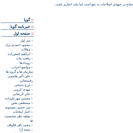
جماع در جبهه‌ي اصلاحات به نفع است اما نبايد اجباري باشد،
::
گويا
::
خبرنامه گويا
::
صفحه اول
»
تيتر اول
»
محمود احمدی نژاد
»
مقالات
»
ابراهيم اصغرزاده
»
رفعت بیات
»
رويدادها
»
مواضع احزاب،
سازمان ها و گروه ها
»
علی اکبر هاشمی
رفسنجانی
»
ايرج حسابی
»
مهدی کروبی
»
علی لاريجانی
»
محسن مهرعليزاده
»
مصطفی معين
»
مير حسين موسوی
»
اخبار انتخابات
»
نقطه نظر شخصيت
ها
»
محمد باقر قاليباف
»
نتيجه آرا