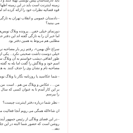
باید کارشناسان پیش نویسی تهیه کنند و د
زمینه اینترنت است باید در این زمینه اظها
قوه قضائیه نظرات خود را ارائه کرده اند ا
- دادستان عمومی و انقلاب تهران به تازگی 
می بینید؟
دورنمای خیلی خفن... پرونده وبلاگ نویس‌
مطلبی هم مربوط به همین دفتر بود.
سراغ «آق بهمن»، رفتم زیر بار مصاحبه نر
خیلی دوست داشت صحبتی نکرد... یکی از د
طور اتفاقی دیشب خواستم به آن وبلاگ سری
اسم خود و وبلاگش را گفت اما بله به گفت
مصاحبه نام و نشان وی را حذف کنند. به هر
- شما عکاسید یا روزنامه نگار یا وبلاگ نو
من... ، عکاس و وبلاگ من هم... است. من 
بر این کار آمدم تا به عنوان کسی که سال
را بپرسم.
- نظر شما درباره دفتر اینترنت چیست؟
ان شاءالله همگی می رویم آنجا فعالیت می
- در این فضای وبلاگی از رئیس جمهور آینده
روشن است که حضور شما البته در این ج
دهد...