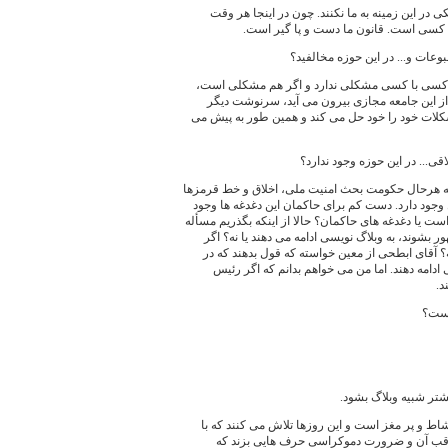
ی در این زمینه به ما نکنند. چون در اینجا هر وقت
ع کسی است. قانون ما دست و پا گیر است.
وعات و... در این حوزه مخالفید؟
رنت کسی با کسی مشکلی ندارد و اگر هم مشکلی است،
ز این جامعه مجازی بیرون می آید، سرنوشت دیگر
کلات خود را خود حل می کند و همین طور به پیش می
ی... در این حوزه وجود ندارد؟
 به هرحال حکومت بحث امنیت ملی، اخلاق و خط قرمزها
وجود دارد. دست کم برای حاکمان این دغدغه ها وجود
ست یا دغدغه های حاکمان؟ حالا از اینکه بگذریم مسأله
بشوند، به وبلاگ نویسی ادامه می دهند یا نه؟ اگر
؟ آقای ابطحی از معین خواسته که قول بدهند که در
امه دهند. اما من می خواهم بدانم که اگر رئیس
د.
است؟
شتر شبیه وبلاگ بشود.
ط و پر مغز است و این روزها تلاش می کنند که با
اقب آن و ضرورت دموکراسی حرف هایی بزند که