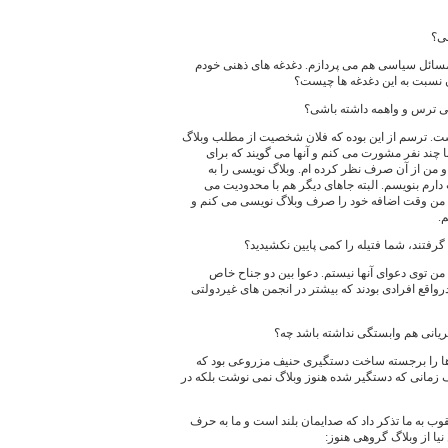
سی؟
مسائل سیاسی هم می پردازم. دغدغه های ذهنی خودم
 نسبت به این دغدغه ها چیست؟
بی ترس و واهمه داشته باشی؟
ت. ترسم از این بوده که فلان شخصیت از مطلب وبلاگ
 چند نفر مشورت می کنم و آنها می گویند که برای
 من از آن صرف نظر کرده ام. وبلاگ نویسی را به
ارم بنویسم. البته جاهای دیگر هم با محدودیت می
 من وقت اضافه خود را صرف وبلاگ نویسی می کنم و
.
 گرفتند، شما فتیله را کمی پایین نکشیدید؟
ن توی دعوای آنها نیستم. دعوا بین دو جناح خاص
واقع افرادی بودند که بیشتر در انجمن های غیردولتی
جریانی هم وابستگی نداشته باشد چه؟
ها را برجسته ساخت دستگیری حنیف مزروعی بود که
انی که دستگیر شده هنوز وبلاگ نمی نوشت بلکه در
قوب به ما تذکر داد که صدایمان بلند است و ما به حرف
یا از وبلاگ گروهی هنوز: