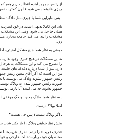
از رئیس جمهور آینده انتظار داریم هیچ کمک
چیزی قانونمند می شود قانون کمتر به نف
- پس بنابراین شما با چیزی مثل دادگاه مطب
بله، این کاملا بدیهی است. در خود اینت
همان جا حل می شود. وقتی این مشکلات ا
مشکلات را پیدا می کند. جامعه مجازی مش
رود.
- یعنی به نظر شما هیچ مشکل امنیتی، اخلاق
نه این مشکلات در هیچ خبری وجود ندارد.
را مطرح می کند و این مشکلات به هرحال 
دارد. سؤال شما درباره دغدغه های جامعه ا
من این است که اگر آقای معین رئیس جمهور 
رئیس جمهور نشوند وبلاگ می نویسند یا نه
صورت رئیس جمهور شدن به وبلاگ نویسی اد
جمهور نشوند چه می کنند؟ آیا بازمی نویسن
ـ به نظر شما وبلاگ معین، وبلاگ موفقی 
اصلا وبلاگ نیست.
ـ اگر وبلاگ نیست؟ پس چی هست؟
بخش نظرخواهی وبلاگ را باز بکند شاید بی
«حرف غریب» را دیدم. «حرف غریب» با نشا
مخاطبان خود درباره دخالت خارجی و عو