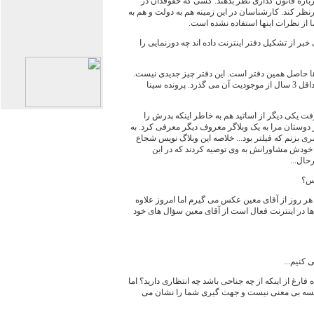
رباره قانون گذاری نظر بدهند. کسی که حقوقدان در
رنظر کند. کارشناسان در این زمینه هم به دولت و هم به
ما از نظرات اینها استفاده نشده است.
خبر از تشکیل دفتر اینترنت داده اند چه دورنمایی را
ها حاصل همین دفتر است. این دفتر چیز جدیدی نیست.
اما خبر آن را به تازگی گفته اند این دفتر حداقل 3 سال از موجودیت آن می گذرد. پرونده سینا
فت یکی دیگر از اساتید هم به خاطر اینکه پدرش را
وستان مرا به یک وبلاگر معروف دیگر معرفی کرد. به
 بزنم که فیلتر بود... خلاصه این وبلاگ نویس شجاع
ه خودش مشاورانش به وی توصیه کردند که در این
حال...
یس؟
هر روز از آقای معین عکس می گیرم اما امروز علاوه
 ها در اینترنت فعال است از آقای معین سؤال های خود
 کنیم...
 فارغ از اینکه از چه جناحی باشد چه انتظاری دارید؟ اما
لسه بی معنی نیست و جهت گیری شما را نشان می