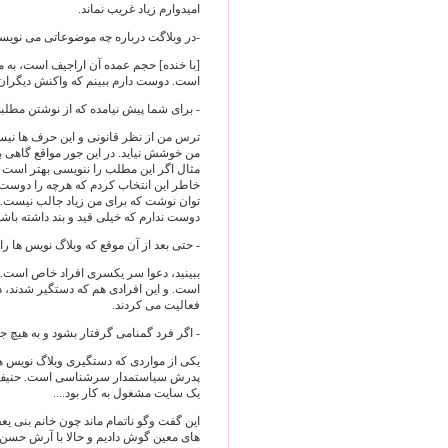
امیدوارم زیاد غریب نماند.
-در وبلاگت درباره چه موضوعاتی می نوی
[با خنده] حجم عمده آن اراجیف است، به 
است. دوست دارم ببینم که واکنش دیگران
- برای شما پیش نیامده که از نوشتن مطل
ترس من از نظر قانونی و این حرف ها نیس
من خوشش نیاید. در این جور مواقع گاهی با
مثال اگر این مطلب را ننویسی بهتر است و
خاطر این انتخاب کردم که هرچه را دوست د
توان نوشت که برای من زیاد جالب نیست.
دوست ندارم که خیلی قید و بند داشته باشم
- حتی بعد از آن موقع که وبلاگ نویس ها را
ببینید، دعوا سر یکسری افراد خاص است. م
است. و این افرادی هم که دستگیر شدند، در
فعالیت می کردند.
- اگر فرد گمنامی گرفتار بشود و به هیچ 
یکی از مواردی که دستگیری وبلاگ نویس 
پدرش سیاستمدار سرشناسی است. حنیف زم
یک سایت مشغول به کار بود....
این گفت وگو ناتمام ماند چون خانم بنی یع
های معین گوش دادیم و حالا با آرش حسن ن