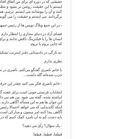
حقیقتی که در دوره ای برای من اتفاق افتا
ایستم تا این حقیقت روشن تر بشود و مطم
کنند و آن را بپوشانند می ایستم. ترسی هم
برگردانند. می ایستم و حقیقت را می گوی
- در این جمع وبلاگ نویس ها از رئیس جمه
فضای آزاد در دنیای مجازی را انتظار دارم
انسان ها را با فیلترینگ ناقص ندانند و بر
که جایی بروم یا نروم.
-به تازگی در دادستانی دفتر اینترنت تشکی
نظری ندارم.
با خانم ناصری گفتگو می‌کنم، ناصری در ن
حزب شده‌اند گله داشت...
- خانم ناصری فکر می کنید چقدر این حر
انتخابات فرصتی خوبی است برای عقده گش
انباشته شده، گفته می شود. من هم می دان
این جوان ها هم به این مسأله آگاهی دارن
اینکه کاندیدایی که می خواهد احتمالا ر
آگاهی پیدا کنند امر میمون و مبارکی است
باید دست کم به آن نامزد کمک کنیم که در 
- یک سؤال؟ رأی می دهید؟
قطعا، قطعا، قطعا.