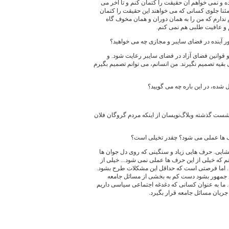
ده و نمی خواهم آن حقیقت را کتمان کنم و تا آخر می
ئنا جلوی کسانی که می خواهند این حقیقت را کتمان
 ندارم که من را به همان دوران و همان مخوف گاه
م و عافیت طلبی هم نمی کنم.
ور آینده در فضای سایبر و مجازی چه می خواهید؟
 و قوانین فضای آزاد در فضای سایبر رعایت شود. و
ای بقیه تصمیم نگیرند. من انسانم، می توانم تصمیم بگیرم
ل شده، در این باره چه می گویید؟
شست گذشته وبلاگ‌نویسان از اینکه مردم گروگان فلان
ف ها عملی می شود؟ چقدر تخیلی است؟
ایی. حرف هایی زیاد و سنگینی که روی دل جوان ها
م که خیلی از این حرف ها عملی نمی شود... خیلی از
د... اما فرصتی است که حداقل این مشکلات طرح بشود.
ئیس جمهور بشود دست کم به بخشی از مسائل جامعه
. ما به عنوان کسانی که دغدغه اجتماعی سیاسی داریم
جریان مسائل جامعه قرار بگیرد.