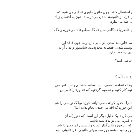
شدن استقبال کنند، چون قانون طوری تنظیم می شود که
 افراد از قانونمند شدن می ترسند. چون به احتمال زیاد
 اطلاعی ندارد.
ال حاضر با دادگاهی مثل دادگاه مطبوعات در حوزه وبلاگ
. قانونمند شدن الزاماتی دارد و ما چون فاقد این
انونمند شدن، فقط به محدودیت، سانسور و نفی آزادی
ندی ارجحیت دارد.
ید می کنند؟
غ شما آمد؟
وقایع اتفاقیه توقیف شد، رسانه نداشتیم و احساس می
نیم کار کنیم و تصمیم گرفتیم که «هنوز» را تأسیس
را محدود کردند، نمی توانند حوزه وبلاگ نویسی را هم
ین حوزه که اقدامی جدی انجام نداده اند؟
ی گردد. یک دلیل دیگر این است که هنوز ]نه آن
ه قدرتی می تواند داشته باشد.
که این حوزه تأثیرگذار است و تأسیس این دفتر را باید
ور رسیدند همه جور محدودیتی قانونی، فراقانونی... به