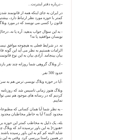
- درباره دفتر اینترنت...
در ایران به جای اینکه همه از قانونمند 
کمتر با حوزه مورد نظر ارتباط دارد، بیشتر
قانون را کسی می نویسد که در مورد وبلاگ
- به این سؤال جواب بدهید: آره یا نه، درح
نویسان موافقید یا نه؟
نه. در شرایط فعلی به هیچوجه موافق نیستم
الزامات هستیم به نظر می آید این گونه ق
بیان بینجامد. آزادی بیان به این نوع قانونم
- از وبلاگ گروهی شما روزانه چند نفر بازد
حدود 500 نفر.
-آیا در حوزه وبلاگ نویسی ترس هم به سرا
وبلاگ هنوز زمانی تاسیس شد که روزنامه 
کردیم که در رسانه های موجود هم نمی توا
نماییم.
- به نظر شما آیا همان کسانی که مطبوعات 
محدود کنند؟ آیا به خاطر مخاطبان محدود ا
بله، یک دلیل به مخاطب کمتر این حوزه برم
«هنوز»[ به این باور نرسیده اند که وبلاگ چ
شاید البته کم کم به این باور رسیده باشند 
در همین راستا بررسی کرد. وقتی به این با