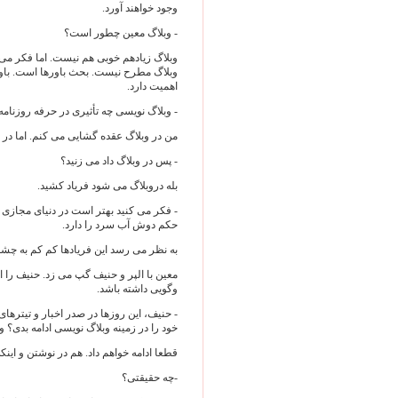
وجود خواهند آورد.
- وبلاگ معین چطور است؟
وبلاگ زیادهم خوبی هم نیست. اما فکر می ک
وبلاگ مطرح نیست. بحث باورها است. باور
اهمیت دارد.
- وبلاگ نویسی چه تأثیری در حرفه روزنام
من در وبلاگ عقده گشایی می کنم. اما در 
- پس در وبلاگ داد می زنید؟
بله دروبلاگ می شود فریاد کشید.
- فکر می کنید بهتر است در دنیای مجازی فر
حکم دوش آب سرد را دارد.
به نظر می رسد این فریادها کم کم به چشم 
معین با الپر و حنیف گپ می زد. حنیف را ا
وگویی داشته باشد.
- حنیف، این روزها در صدر اخبار و تیترهای
خود را در زمینه وبلاگ نویسی ادامه بدی؟ و
قطعا ادامه خواهم داد. هم در نوشتن و اینک
-چه حقیقتی؟