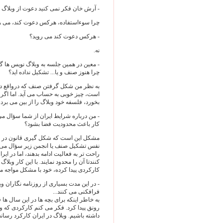
- آرش خان فکر نمی کنید دعوت از وبلاگ 
چرا سوءاستفاده، هرکس دعوت کند، می ر
- هرکس دعوت کند می روید؟
نه.
- معین در همین جلسه به وبلاگ نویس ها 
چرا هنوز صنف و یا... تشکیل نداده اید؟
است، چیز خوبی به حساب می آید. اما اگر ب
بخورد، فلسفه خود وبلاگ را از بین می برد.
- من درباره شرایط ایران از شما سؤال م
کار باعث محدودیت فضا بشود؟
مشکل این است که شکل گیری قانون در کش
نفس تشکیل صنف یا انجمن زیر سؤال می ر
راحت تر به فعالیت ادامه بدهند، اما در ای
کنندتا آن را محدود نمایند. با این کار و
کارکردی پیدا کرده، خود با مشکل مواجه م
- در این مدت بسیاری از روزنامه نگاران و
فرافکنی می کنند...
به خاطر اینکه برای بچه ها در این سال ها ق
رونق پیدا کرد. فکر می کنم کارکردی که وبل
داشته باشیم. وبلاگ در ایران کارکرد رسانه 