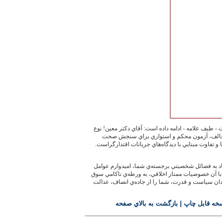
طيف علامه - ادامه داده است: آقاي دكتر معين! نوع
 مخالف، آزمون محكم و استواري براي سنجش صحت
 و تفاوت مبنايي با ديدگاه‌هاي جريانات اقتدارگراست.
تقاد به فضائل شخصيتي برجسته‌ي شما، اميدوارم عوامل
با آن خصوصيات ممتاز اخلاقي، به ورطه‌ي ناكامي سوق
يدان سياست و قدرت، شما را از جاده‌ي انصاف، عدالت
خه قابل چاپ
|
بازگشت به بالاي صفحه