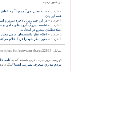
در همين زمينه:
7 خرداد »
بیانیه معین: مي‌آيم زيرا آنچه اتفاق
همه ايرانيان
7 خرداد »
در اين چند روز؛ بالاخره ديروز و
6 خرداد »
نشست بزرگ گروه هاي حامي و دفات
اصلاحطلبان پيشرو در انتخابات
6 خرداد »
اعلام نظر دانشجويان حامي معين د
6 خرداد »
معين نظر خود را فردا اعلام مي‌كند،
دنبالک: http://mag.gooya.com/cgi-bin/gooya/mt-tb.cgi/22893
فهرست زير سايت هايي هستند که به
'نامه عل
مردم مداري منحرف نسازند، ايسنا'
لينک داده 