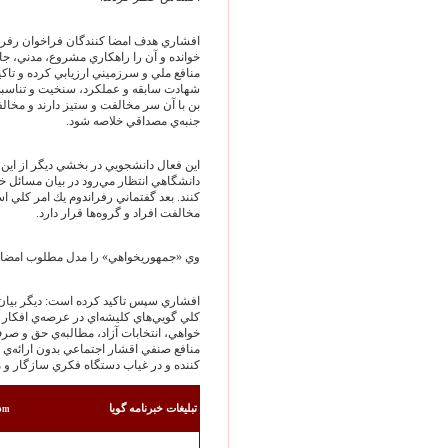
افشاري هدف امضا كنندگان فراخوان رفراند
خوانده و آن را راهكاري مشروع‏، مدني‏، 
منافع ملي و سرزميني ارزيابي كرده و تاكي
شهادت سابقه و عملكرد، سنخيت و تناسبي
بن با آن سر مخالفت و ستيز دارند و مخالف
جنبه‌ي مصداقي خلاصه شود.
اين فعال دانشجويي در بخشي ديگر از اين ن
دانشگاهي انتظار مي‌رود در بيان مسائل 
كنند. بعد گفتماني رفراندوم يك امر كلي 
مخالفت افراد و گروه‌ها قرار دارد.
وي «جمهوريخواهي» را مدل مطلوب امضاكن
افشاري سپس تاكيد كرده است: ديگر بيان 
كلي گويي‌هاي كليشه‌اي در عرصه‌ي افكار 
خواهي‏، انتخابات آزاد، مطالبه‌ي حق و 
منافع صنفي اقشار اجتماعي بدون ارائه‌
كننده و در غياب دستگاه فكري سازگار و
تبليغات خبرنامه گويا
com