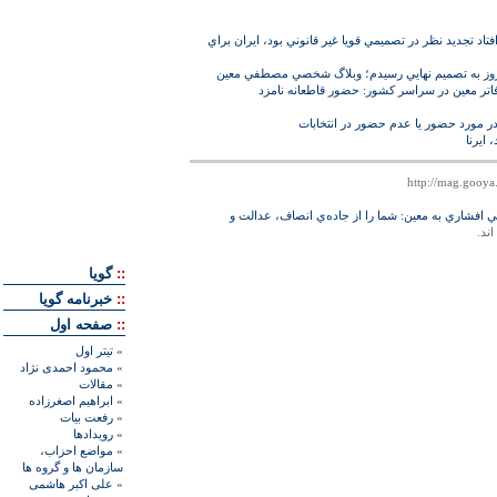
 افتاد تجديد نظر در تصميمي قويا غير قانوني بود، ايران براي
 امروز به تصميم نهايي رسيدم؛ وبلاگ شخصي مصطفي معين
ر معين در سراسر كشور: حضور قاطعانه نامزد
ر مورد حضور يا عدم حضور در انتخابات
 ايرنا
ي افشاري به معين: شما را از جاده‌ي انصاف، عدالت و
اند.
::
گويا
::
خبرنامه گويا
::
صفحه اول
»
تيتر اول
»
محمود احمدی نژاد
»
مقالات
»
ابراهيم اصغرزاده
»
رفعت بیات
»
رويدادها
»
مواضع احزاب،
سازمان ها و گروه ها
»
علی اکبر هاشمی