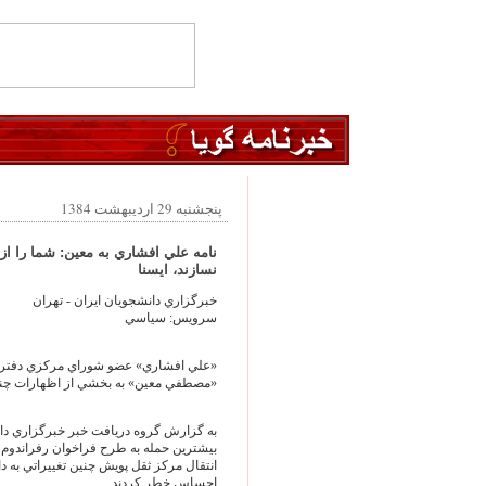
پنجشنبه 29 اردیبهشت 1384
نامه علي افشاري به معين: شما را ا
نسازند، ايسنا
خبرگزاري دانشجويان ايران - تهران
سرويس: سياسي
«علي افشاري» عضو شوراي مركزي دفتر تح
«مصطفي معين» به بخشي از اظهارات چند ر
به گزارش گروه دريافت خبر خبرگزاري دان
بيشترين حمله به طرح فراخوان رفراندوم‏،
انتقال مركز ثقل پويش چنين تغييراتي به
احساس خطر كردند.