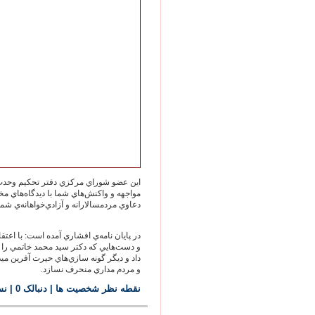
اين عضو شوراي مركزي دفتر تحكيم وحدت - 
مواجهه و واكنش‌هاي شما با ديدگاه‌هاي
دعاوي مردمسالارانه و آزادي‌خواهانه‌ي شما
در پايان نامه‌ي افشاري آمده است: با اع
و دست‌هايي كه دكتر سيد محمد خاتمي را 
داد و ديگر گونه سازي‌هاي حيرت آفرين م
و مردم مداري منحرف نسازد.
نقطه نظر شخصيت ها
| دنبالک 0
|
نس