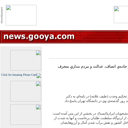
ز جاده‌ي انصاف، عدالت و مردم مداري منحرف
كيم وحدت (طيف علامه) در نامه‌اي به دكتر
وز گذشته‌ي وي در دانشگاه تهران پاسخ داد.
شجويان ايران(ايسنا)، در بخشي از اين متن آمده است:
 از اردوگاه سلطنت طلبان برخاست و آنها به شدت از
 داخل كشور و نقش برآب شدن آمال و آرزوهايشان