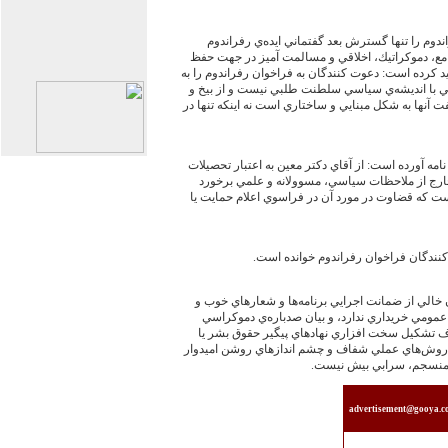
وم را تنها گسترش بعد گفتماني ايده‌ي رفراندوم
جامع، دموكراتيك، اخلاقي و مسالمت آميز در جهت حفظ
د كرده است: دعوت كنندگان به فراخوان رفراندوم را به
 با انديشه‌ي سياسي سلطنت طلبي نيست و از بيخ و
ت آنها به شكل مبنايي و ساختاري است نه اينكه تنها در
امه آورده است: از آقاي دكتر معين به اعتبار تحصيلات
خارج از ملاحظات سياسي، مسوولانه و علمي برخورد
است كه قضاوت در مورد آن در فراسوي اعلام حمايت يا
ندگان فراخوان رفراندوم خوانده است.
خالي از ضمانت اجرايي برنامه‌ها و شعارهاي خوب و
عمومي خريداري ندارد، و بيان صدباره‌ي دموكراسي
صرف تشكيل سخت افزاري نهادهاي پيگير حقوق بشر يا
ي روش‌هاي عملي شفاف و چشم اندازهاي روشن اميدوار
 منسجم، سرابي بيش نيست.
advertisement@gooya.