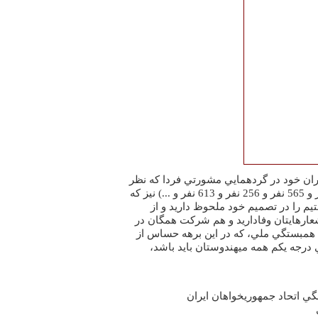
اران خود در گردهمايي مشورتي فردا که نظر
ديگراني چون ما (تمام آن 255 نفر و 565 نفر و 256 نفر و 613 نفر و ...) نيز که
يم را در تصميم خود ملحوظ داريد و از
شعارهايتان وفاداريد و هم شرکت همگان در
مبستگي ملي، که در اين برهه حساس از
ي درجه يکم همه ميهندوستان بايد باشد،
 اتحاد جمهوريخواهان ايران