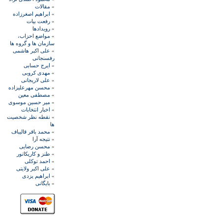
»
مقالات
»
ابراهيم اصغرزاده
»
رفعت بیات
»
رويدادها
»
مواضع احزاب،
سازمان ها و گروه ها
»
علی اکبر هاشمی
رفسنجانی
»
ايرج حسابی
»
مهدی کروبی
»
علی لاريجانی
»
محسن مهرعليزاده
»
مصطفی معين
»
مير حسين موسوی
»
اخبار انتخابات
»
نقطه نظر شخصيت
ها
»
محمد باقر قاليباف
»
نتيجه آرا
»
محسن رضايی
»
طنز و کاريکاتور
»
احمد توکلی
»
علی اکبر ولايتی
»
ابراهيم يزدی
»
بايگانی