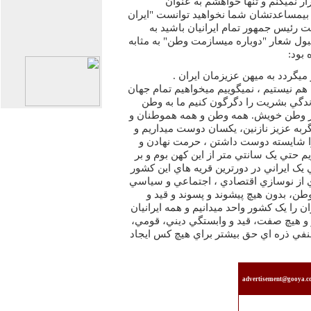
رار نميکنم و تنها خواهشم به عنوان
 بيمساعدتشان شما نخواهيد توانست "ايران
ت رئيس جمهور تمام ايرانيان باشيد به
ل شعار "دوباره ميسازمت وطن" به مثابه
 بود:
ميگردد به ميهن عزيزمان ايران .
 هم نيستيم ، نميگوييم ميخواهيم تمام جهان
زندگي بشريت را دگرگون کنيم ما به وطن
ر وطن خويش. همه وطن و همه هموطنان و
 گربه عزيز نازنين، يکسان دوست ميداريم و
را شايسته دوست داشتن ، حرمت نهادن و
م حتي يک سانتي متر از اين کهن بوم و بر
 يک ايراني در دورترين قريه هاي اين کشور
ي از نوسازي اقتصادي ، اجتماعي و سياسي
وطن، بدون هيچ پيشوند و پسوند و قيد و
ن را يک کشور واحد ميدانيم و همه ايرانيان
 و هيچ صفت، قيد و وابستگي ديني، قومي،
نفي ذره اي حق بيشتر براي هيچ کس ايجاد
advertisement@gooya.