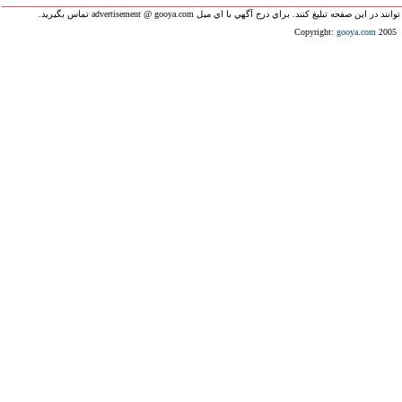
ليغ کنند. براي درج آگهي با اي ميل advertisement @ gooya.com تماس بگيريد.
Copyright:
gooya.com
2005