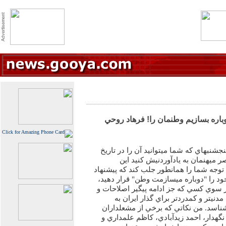
 دوباره بسازيم وطنمان را! فرهاد روحي
شنبهاي که شما ميتوانيد آن را در تاريخ
 ميهنمان به يادآوردنيش کنيد اين
 توجه شما را همانطور جلب کند که پيشنهاد
خود را "دوباره ميسازمت وطن" قرار دهيد،
ز سوي کسي که جز ادامه پيگير اصلاحات و
مدنيتر و کمدردتر براي گذار ايران به
اسد. من نکاتي که برخي از مشعلداران
گهدار، احمد زيدآبادي، کاظم علمداري و