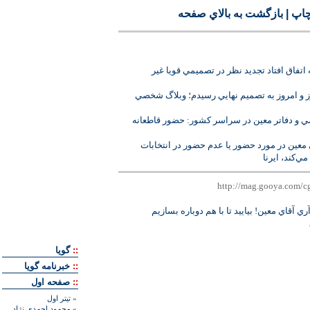
چاپ
|
بازگشت به بالاي صفحه
ه اتفاق افتاد تجديد نظر در تصميمي قويا غير
روز و امروز به تصميم نهايي رسيدم؛ وبلاگ شخصي
و دفاتر معين در سراسر كشور: حضور قاطعانه
معين در مورد حضور يا عدم حضور در انتخابات
ي‌كند، ايرنا
آري آقاي معين! بياييد تا با هم دوباره بسازيم
::
گويا
::
خبرنامه گويا
::
صفحه اول
»
تيتر اول
»
محمود احمدی نژاد