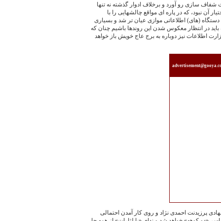
شفاف سازی رو آورد و برخلاف ادوار گذشته نه تنها
ار آن نبود، که در پاره ای مواقع چالشهایی را با
ن دستگاه (های) اطلاعاتی موازی عیان تر شد و بسیاری
ک باید در انتظار معکوس شدن این روندها باشیم چنان که
رت اطلاعات نیز دوباره به برج عاج خویش باز خواهد
advertisement@gooya.
نهادی پرزيدنت احمدی نژاد و روی کار آمدن احتمالی
ر «دو کوهه» خواهد شد و ندای «یا لثارات» از همه جا