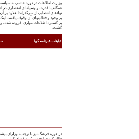
وزارت اطلاعات در دوره خاتمی به سیاست 
همگام با قدرت و وسیله ای انحصاری در اختی
نهادهای انتصابی از سرگذراند؛ علاوه بر آ
بر وجود و فعالیتهای آن وقوف یافتند. این
بر گستره اطلاعات موازی افزوده شده، وزا
گشت.
تبليغات خبرنامه گويا
com
در حوزه فرهنگ نیز با توجه به وزارای پیش
«الله کرم» یا «ده نمکی» فضای کشور سراس