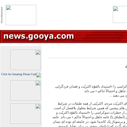
ی
اسی را «استبداد بالقوّه اکثریّت و فقدان فردگرایی
 جاهل و احتمالاً حاکم » می داند
 می دهند ...
اکثریّت مردم، اکثریّتی از همه طبقات در شرایط
من های پیشین که همین شرایط معلول بلافصل آن است.
ز خطرات دموکراسی را «استبداد بالقوّه اکثریّت و
[انطباق با] عامه جاهل و احتمالاً حاکم » می داند. عامه
و پرسوناژ یک کاندیدا شود، در جامعه ای توده ای بسان
 ای گردد که با ناتوانی محض در برابر تحلیل اتمسفر