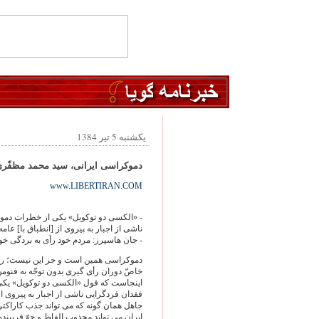
یکشنبه 5 تیر 1384
دموکراسی ایرانی، سید محمد مظفّر
www.LIBERTIRAN.COM
- «الکسی دو توکویل» یکی از خطرات دموکر
ناشی از اجبار به پیروی از [انطباق با] عامه
- جان هاسپرز: مردم خود رأی به بردگی خود
دموکراسی همین است و جز این نیست؛ رای 
خاصّ دوران رأی گیری بدون توجّه به فنو
اینجاست که قول «الکسی دو توکویل» یکی ا
فقدان فردگرایی ناشی از اجبار به پیروی از 
جاهل همان گونه که می تواند جذب کاراکتر 
ایران می تواند مجذوب الفاظ و جوّ فریبنده