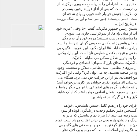
 جناح راست افراطی را به ریاست جمهوری برگزیند. از
اهی درست است که پس از آغاز فرآیند رفورمیسم در
ملازم با جنبش خونبار دانشجویی و بهای نه چندان
ه است، «نمی بایست» چنین می شد و این بی شک پروسه
 تاریخ ایران.
که بنیتو خوآرز (Benito Juarez)، نخستین رییس جمهور مکزیک، گفت: «تا وقتی "مردم خود
ب از میان تپّه ها، از دموکراسی جاری می شود»،
ما متأسفانه درست نیستند؛ مردم خود رأی به بردگی
ور جان هاسپرز آمریکایی به خوبی گویای شرایط ما است
و در ضمن کسی هم نمی تواند کوچکترین ایرادی به انتخابات 84 ایران بگیرد. این ضربهِ سنگین، بی
 وضعی و نتیجه بلافصل حقایقی تلخ است. این پارادوکس
 به بهترین شکل ممکن می نمایاند. اکثریّت،
 اکثریّت مصداق بارز کاستهای افتصادی و فرهنگی
بیش از 10 میلیون نفر از نیروهای نظامی، شبه نظامی، متدیّن و متعصب وجود
م در صحنه هستند، چه می توان کرد؟ وقتی این اکثریّت
 تمتع اقتصادی نیز از این حرکت خود نمی برد، همگام می
شود، شرایطی به وجود می آید که از اکثریّت سنّی 20 میلیون نفری جوانان نیز کاری برنخواهد آمد؛
که خانواده، گروه های اجتماعی یا عوامل دیگر روابط و
 در این صورت همان اتفاقی خواهد افتاد که اینک شاهد
گیز و غافل گیرکننده نخواهد بود.
فزای خود را در هدم کامل جنبش دانشجویی خواهد
سیختن دفتر تحکیم وحدت در تلنگری کوتاه از سوی
قدرت بود، اینک تمام مرارتهای خود را از دست رفته می بیند. 18 تیر با تمام نتایجش که قادر به
رنگ و ناتوان، پاره یخی در برابر آفتاب مرداد است. تمام
 ها، امتیاز گرفتن ها ، خونها و سختی های گاه و بی
ّه بنگریم این اصلاحات است که مرده و برخلاف نظر