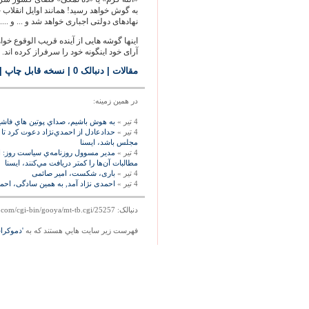
به گوش خواهد رسید! همانند اوایل انقلاب 
نهادهای دولتی اجباری خواهد شد و ... و .... و
اینها گوشه هایی از آینده قریب الوقوع خواه
آرای خود اینگونه خود را سرفراز کرده اند.
مقالات
| دنبالک 0
|
نسخه قابل چاپ
|
در همين زمينه:
4 تیر »
به هوش باشيم، صداي پوتين هاي فاشي
4 تیر »
حدادعادل از احمدي‌نژاد دعوت كرد ت
مجلس باشد، ايسنا
4 تیر »
مدير مسوول روزنامه‌ي سياست روز: انت
مطالبات آن‌ها را كمتر دريافت مي‌كنند، ايسنا
4 تیر »
باری، شکست، امیر صائمی
4 تیر »
احمدی نژاد آمد, به همین سادگی، اح
دنبالک: http://mag.gooya.com/cgi-bin/gooya/mt-tb.cgi/25257
فهرست زير سايت هايي هستند که به
'دموکرا