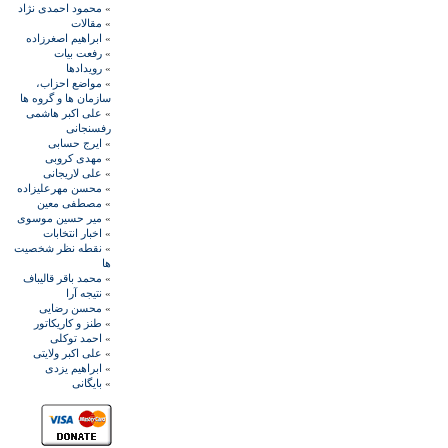
»
محمود احمدی نژاد
»
مقالات
»
ابراهيم اصغرزاده
»
رفعت بیات
»
رويدادها
»
مواضع احزاب،
سازمان ها و گروه ها
»
علی اکبر هاشمی
رفسنجانی
»
ايرج حسابی
»
مهدی کروبی
»
علی لاريجانی
»
محسن مهرعليزاده
»
مصطفی معين
»
مير حسين موسوی
»
اخبار انتخابات
»
نقطه نظر شخصيت
ها
»
محمد باقر قاليباف
»
نتيجه آرا
»
محسن رضايی
»
طنز و کاريکاتور
»
احمد توکلی
»
علی اکبر ولايتی
»
ابراهيم يزدی
»
بايگانی