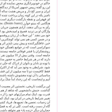
حاکم در خودویرانگری محض نماینده ای از
این رو گفته رییس جمهور آمریکا از دیدگ
ایران و سیر کج دار و مریض هشت ساله آن 
ناچیز یکه در این کوته زمان پرداخت شد
ای قهقرایی و نقطه بازگشت دیگری است در
هنگامی 
رأی به بردگی ندهند، آزادی همچون جریان آ
واژگان او بی تردید فصیح و امیدبخش بود ا
خود می دهند." این جملات از زبان پروفس
خبر، غافلگیرکننده و پیش بینی ناپذیر اثر
دموکراسی است که در جوامع ناهمگن خود را
روشنفکران یا قشر فوقانی جامعه نیستند.
جامعه است. وقتی 
دارند که در هر شرایط حاضر به حضور مداو
با توده ی نادان و ناتوان از ادراک که حتّی
فقط کافیست دو تا سه میلیون از این قشر 
مناسباتی با آن توده مغشوش داشته باشند،
آنیم و اینجاست که این رخداد ابداً شکّ بران
این برگشت تاریخی، نخستین اثر مصیبت ا
گذاشت. جنبش دانشجویی که شاهد از هم گ
تغییر شرایط تاریخی در ایران بود، اینک کم
آن زحمات، تحصن ها، تجمع ها، فریاد کشیدن
گاه از دست رفته است. کلّی تر که به قضی
حجاریان دیگر «زنده باد» هم نخواهد داشت.