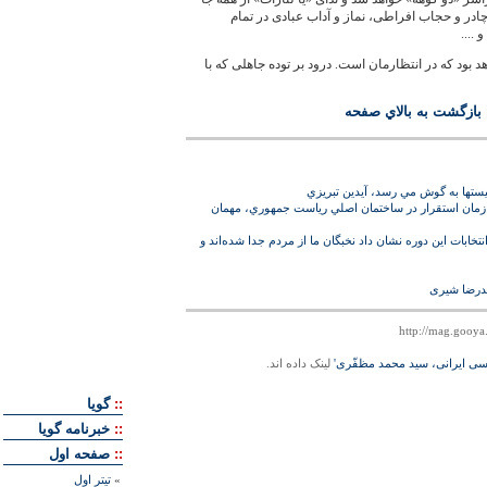
چادر و حجاب افراطی، نماز و آداب عبادی در تمام
 ....
د بود که در انتظارمان است. درود بر توده جاهلی که با
بازگشت به بالاي صفحه
ستها به گوش مي رسد، آيدين تبريزي
ا زمان استقرار در ساختمان اصلي رياست جمهوري، مهمان
خابات اين دوره نشان داد نخبگان ما از مردم جدا شده‌اند و
مدرضا شیری
سی ایرانی، سید محمد مظفّری'
لينک داده اند.
::
گويا
::
خبرنامه گويا
::
صفحه اول
»
تيتر اول