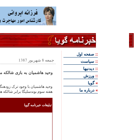
::
صفحه اول
جمعه 8 شهريور 1387
::
سياست
::
ديدنيها
وحيد هاشميان به بازی شالکه می
::
ورزش
»
گويا
وحيد هاشميان با وجود ترک زودهنگام 
»
درباره ما
هفته سوم بوندسليگا برابر شالکه ه
تبليغات خبرنامه گويا