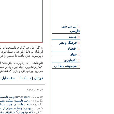
::
بی بی سی
فارسی
::
جامعه
::
فرهنگ و هنر
به گزارش خبرگزاری دانشجويان ايرا
::
اقتصاد
از پايان به دليل ناراحتی عضله ترک
::
جهان
دورتموند اجازه يافت تا تيمش را در
::
تکنولوژی
نام هاشميان در فهرست بازيکنان اصل
::
مجموعه مطالب
کيکر و اشپورت بيلد اين مهاجم همچو
می‌رود. بوخوم از دو بازی گذشته‌اش،
فوتبال
| دنبالک 0
|
نسخه قابل 
در همين زمينه:
29 مرداد »
revier sport: وحيد هاشميان کمبود بازی دارد، ايسنا
22 مرداد »
وحيد هاشميان نيمکت نشين خ
21 مرداد »
وحيد هاشميان: هنوز به آماد
5 مرداد »
بوخوم؛ باشگاه پسران از دست
31 تير »
گفت‌وگوی پايگاه اينترنتی باش