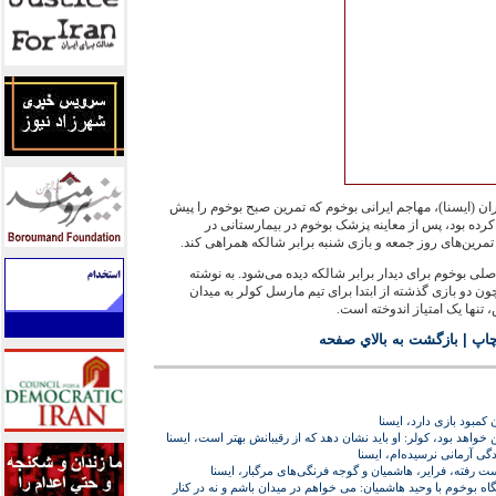
ن (ايسنا)، مهاجم ايرانی بوخوم که تمرين صبح بوخوم را پيش
 کرده بود، پس از معاينه پزشک بوخوم در بيمارستانی در
 تمرين‌های روز جمعه و بازی شنبه برابر شالکه همراهی کند.
ی بوخوم برای ديدار برابر شالکه ديده می‌شود. به نوشته
ن دو بازی گذشته از ابتدا برای تيم مارسل کولر به ميدان
 تنها يک امتياز اندوخته است.
چاپ
|
بازگشت به بالاي صفحه
واهد بود، کولر: او بايد نشان دهد که از رقيبانش بهتر است، ايسنا
گی آرمانی نرسيده‌ام، ايسنا
 رفته، فراير، هاشميان و گوجه فرنگی‌های مرگبار، ايسنا
گاه بوخوم با وحيد هاشميان: می خواهم در ميدان باشم و نه در کنار