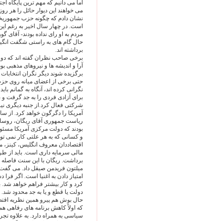
اما می دانيم که مهم ترين پايگاه 
می خواهند اين ديوار حائل را هر روز
نشان دادم که چگونه حزب جمهوريخوا
است. در چهار سال اخير به رغم اين 
مردم به او رای نداده بودند- آقای گو
حال گام های به راستی شگفت انگيز
برداشته اند.
برخی صاحب نظران گفته اند که دولت
آرا و انديشه ها و نيروهای مذهبی بو
برگزيده شوند ديگر نگران انتخابات ج
حتی برخی از اعضای ميانه روی حز
نگرانی کرده اند، آنگاه به گمانم با
برای آزادی فردی را به جد گرفت و ب
شرکتی فعال کرد.از جنبه ديگری ني
رياست جمهوری آقای ريگان، روسای 
بودند که دولت مرکزی آمريکا مسئول
و کسانی که به هر علتی کار نمی توان
اقتصاددان معروف انگليس، کينز، می
مالی سرمايه داری است. بايد از طر
برداشت. ريگان با اين سنت فاصله 
ميلتون فريدمن صيقل داد. می گفت ر
امتياز دادن به اغنيا است. اگر فرا
کرد و کار بيشتر فراهم خواهد شد. 
دولت يا قطع و يا به جد محدود شد. 
حال بوش هم پيرو همين نظريه اقتصا
که اولاً کاهش برنامه های رفاهی ه
سياسی به همراه دارد. به علاوه تجر