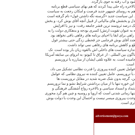
 و آب رفته به جوی بازگردد.
لاخره راه حلی پيدا کردند که هم بهای سياسی قطع برنامه
و هم به روسای جمهور جديد فرصت و امکان رجعت به سياست
. اين سياست جديد «گرسنه نگه داشتن غول» نام گرفته است
 ». می گويند با بذل و بخشش های مالياتی از قبيل آنچه آقای بوش کرد- و بخش
ک درصد ثروتمند ترين قشر جامعه رفت- و نيز با افزايش
 به عنوان تقويت ارتش) کسری بودجه و بدهکاری دولت را به
راهی برای ابقا يا احيای برنامه های رفاهی باقی نخواهد بود.
جدد آقای بوش فرجامی جز قحطی زدگی حتی بيشتر غول
 و کاهش برنامه های رفاهی نمی تواند داشت.
ازه سياست های داخلی اش بالقوه زيان بار بوده است. تک
ن بين المللی - از عراق تا کيوتو- به انزوای بی سابقه آمريکا
ميده است. به علاوه تلقی ايشان از مبارزه با تروريسم
 است.
وامل تعيين کننده پيروزی را قدرت نظامی تشکيل می داد،
 با تروريسم، عامل تعيين کننده نه نيروی نظامی که عوامل
خن، گرچه بدون شک ضربه شديد در مقابل تروريست ها
ين خوره تنها با از ميان برداشتن شرايط نشو و نما تروريسم
بداد و انسداد سياسی و بالاخره رواج آشفتگی فرهنگی و
ها زمانی شدنی است که اروپا و روسيه و چين هم گرد محوری
وحدت پيروزی ميسر نيست و احتمال اين وحدت با دولت بوش
 کری است.
advertisement@gooya.com