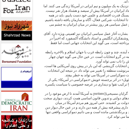
ند.
زديک به يک ميليون و نيم ايرانی در آمريکا زندگی می کنند. اما
نگ قدرت اقتصادی و علمی خود دست يابيم، بايد در همه
انتخابات- شرکتی فعال، آگاه و سازمان يافته داشته باشيم.
و عمل سياسی هر روز بيشتر در ميان ايرانيان به چشم می
ی بشارت آغاز عمل سياسی ايرانيان نيز اهميتی ويژه دارد. آقای
شنفکران انگليس و استاد دانشگاه آکسفورد که اخيراً در
 پرداخته است، می گويد اين انتخابات جهانی است اما فقط
نده، چند و چون رابطه غرب با جهان اسلام و بالاخره رابطه
همه در گرو انتخابات است. در عين حال می گويد جهان چهار
ا تاب نمی تواند آورد.
انتخابات گزينشی که اين بار در پيش روی آمريکايی ها است،
نوشت منطقه را تغيير می تواند داد. در نتيجه اين انتخابات
ت دموکراسی در آمريکا می تواند به خطر بيفتد.
ويل» در اثر برجسته خويش «دموکراسی در آمريکا» يکی از
ا ترکيب تقوا و دينداری در عرصه خصوصی با سياست يکسره
به ديگر سخن پيروان روايتی از بنياد گرايان مسيحی((puritans به آمريکا آمدند تا ارض موعود را در
هادهای دولتی و تدوين قانون اساسی همت کردند، ديواری سخت
دولت بر کشيدند. حتی امروز هم مردم آمريکا در ميان
ی پيشرفته بيش از همه دين دارند و در عين حال ديوار دين
ند و برنگذشتنی مانده است و می دانيم دموکراسی واقعی تنها
ا می تواند کرد.