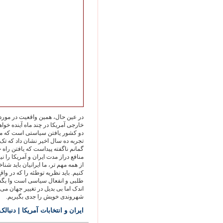
در عين حال، همين واقعيت در مور
خارجی آمريکا در چند ماه آينده خوا
دو کشور يافتن سياستی است که متحدا
تجربه ده سال اخير نشان داد که تک ر
گمانم ناگفته پيداست که يافتن راه
منافع دراز مدت ايران و آمريکا را 
از همه مهم تر، ما ايرانيان بايد شن
کنيم. بايد نظريه توطئه را که در
طلبی و انفعال سياسی است وا بگذار
اندک اما بی بديل در تغيير جهان می 
شهروندی خويش را جدی بگيريم.
ايران و انتخابات آمريکا
| دنبالک 