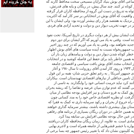
اجتماعی آقای بوش بنياد گرايان مسيحی سخت محافظ کارند که
 کوتاه تر کنند. چند سال پيش، در ريگان و پايه های قدرتش،
ه به تدريج در دست اين گروه از محافظه کاران قرار گرفته
واقعيت که آقای بوش در انتخاباتی بر سر کار آمد که اکثريت
ر نزديک به هفتصد هزار رای بيشتر آورده بود- ولی ايشان با اين
 در جهت تخريب ديوار دين و دولت و تحديد آزادی های فردی
 ايشان بيش از هر دولت ديگری در تاريخ آمريکا، تحت نفوذ
ده است. وقتی به ياد می آوريم که اگر ايشان برای دور دوم
ديد نخواهند بود، وقتی به ياد می آوريم که در چند روز اخير
ب جمهوريخواه نسبت به آينده سياست های آقای بوش اظهار
يد خطر کوتاه شدن ديوار دين و دولت و پيامدهای زيان بار آن
ه همين خاطر بايد برای حفظ اين فاصله کوشيد و در انتخابات
ز انتخاب مجدد آقای بوش بافت سياسی و اقتصادی جامعه
آمريکا را دگرگون خواهد کرد. از سال ۱۹۳۳ و روی کار آمدن آقای روزولت تا سال۱۹۸۰ و آغاز
جمهور آمريکا _ به رغم تعلق حزبی شان- همه بر اين قول
 تامين حداقلی از نيازهای اقتصادی تهيدستان است. بيکاران
ند کرد نبايد حرمت انسانی خود را وابگذارند. به تاسی از
 گفتند که عدم توازن ميان عرضه و تقاضا را که ريشه بحران
يق کمک به فرو دستان و نيز افزايش بودجه نظامی از ميان
گرفت. او نظريه اقتصادی خاص خود را به مدد کسانی چون
اه خروج از بحران و رکود سرمايه داری نه کمک به فقرا که
 دستان پول بيشتری داشته باشند، بيشتر سرمايه گذاری خواهند
به همين خاطر، در دوران ريگان بسياری از برنامه های رفاهی
در عين حال بودجه نظامی افزايش بی سابقه پيدا کرد.
دی است. به علاوه، از زمان ريگان محافظه کاران دريافتند
مواره با خشم قشرهايی از جامعه همراه است و لاجرم بهايی
به کلينتون نشان داد که با تغيير رئيس جمهور چه بسا برخی از