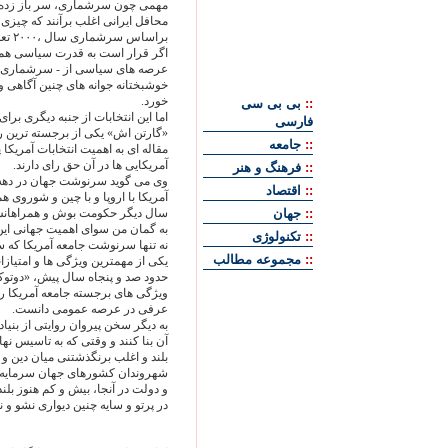
مهمی چون سرشماری، سر باز زده ا
محافل ايرانی اغلب برآنند که چيزی ن
براساس سرشماری سال ،۲۰۰۰ تعداد ايرانيان در آمريکا بيش از سيصد و هشتاد هزار نفر نيست.
اگر قرار است به قدرت سياسی همس
عرصه های سياسی از - سرشماری تا 
خوشبختانه جوانه های چنين آگاهی 
خورد.
::
بی بی سی
اما اين انتخابات از جنبه ديگری برا
فارسی
«گارتن اش» يکی از برجسته ترين رو
::
جامعه
مقاله ای به اهميت انتخابات آمريکا
آمريکايی ها در آن حق رای دارند.
::
فرهنگ و هنر
وی می گويد سرنوشت جهان در دهه آي
::
اقتصاد
آمريکا با اروپا و با چين و شوروی 
::
جهان
سال ديگر حکومت بوش و همراهانش ر
به گمان من سوای اهميت جهانی اين 
::
تکنولوژی
نه تنها سرنوشت جامعه آمريکا که سر
::
مجموعه مطالب
يکی از مهمترين ويژگی ها و امتيازا
حدود صد و پنجاه سال پيش، «دوتوک
ويژگی های برجسته جامعه آمريکا ر
عرفی در عرصه عمومی دانست.
آن بنا کنند و وقتی که به تاسيس ن
بلند و اغلب برنگذشتنی ميان دين و 
شهروندان کشورهای جهان سرمايه دار
و دولت در آنجا، بيش و کم هنوز بل
در پرتو و سايه چنين ديواری نشو و نم