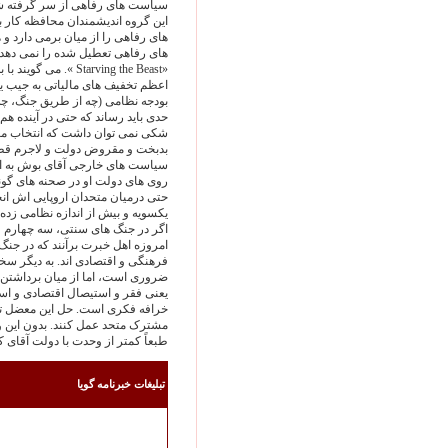
سياست های رفاهی از سر گرفته شود
اين گروه انديشمندان محافظه کار با
های رفاهی را از ميان برمی دارد 
های رفاهی تعطيل شده را نمی دهد
«Starving the Beast
اعظم تخفيف های مالياتی به جيب ي
بودجه نظامی (چه از طريق جنگ، چه
حدی بايد رساند که حتی در آينده هم 
شکی نمی توان داشت که انتخاب م
بدبخت و مقروض دولت و لاجرم قطع
سياست های خارجی آقای بوش به اند
روی های دولت او در صحنه های گوناگو
حتی درميان متحدان اروپايی اش انجا
يکسويه و بيش از اندازه نظامی زده
اگر در جنگ های سنتی، سه چهارم ع
امروزه اهل خبرت برآنند که در جنگ
فرهنگی و اقتصادی اند. به ديگر س
ضروری است، اما از ميان برداشتن ا
يعنی فقر و استيصال اقتصادی و است
خرافه فکری است. حل اين معضل تن
مشترک متحد عمل کنند. بدون اين 
طبعاً کمتر از وحدت با دولت آقای
تبليغات خبرنامه گويا