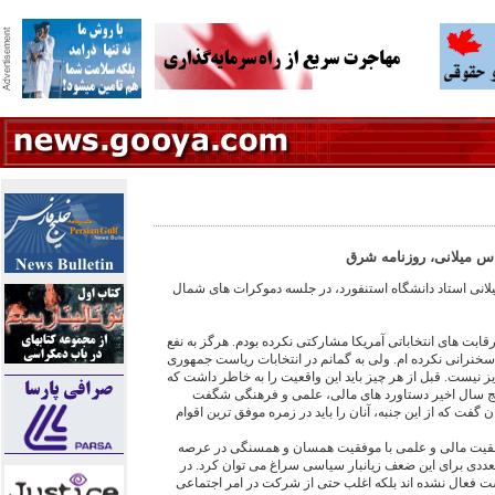
اس ميلانی، روزنامه شرق
انی استاد دانشگاه استنفورد، در جلسه دموکرات های شمال
رقابت های انتخاباتی آمريکا مشارکتی نکرده بودم. هرگز به نفع
سخنرانی نکرده ام. ولی به گمانم در انتخابات رياست جمهوری
 نيست. قبل از هر چيز بايد اين واقعيت را به خاطر داشت که
پنج سال اخير دستاورد های مالی، علمی و فرهنگی شگفت
 گفت که از اين جنبه، آنان را بايد در زمره موفق ترين اقوام
 موفقيت مالی و علمی با موفقيت همسان و همسنگی در عرصه
دی برای اين ضعف زيانبار سياسی سراغ می توان کرد. در
است فعال نشده اند بلکه اغلب حتی از شرکت در امر اجتماعی