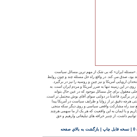
د «مسئله ايران» که بی شک از مهم ترين مسائل سياست
هد بود، صدق می کند. در واقع راه حل مسئله چند و چون روابط
ن اروپايی آمريکا و نيز چين و روسيه را نيز در برگيرد.
وی در اين زمينه تنها به ضرر آمريکا و مردم ايران است. به
 حلی معقول برای حل مسائل موجود که در عين حال بتواند
نيز در برگيرد قاعدتاً در دولتی سوای آقای بوش محتمل تر است.
اختی هرچه دقيق تر از زوايا و ظرايف سياست در آمريکا پيدا
 واقع سد راه مشارکت واقعی سياسی و روی ديگر سکه منجی
يم و با ايمان به اين واقعيت که هر يک از ما سهمی هرچند
توانيم داشت، از چنبر خرافه های تبليغاتی وارهيم و حق
0
|
نسخه قابل چاپ
|
بازگشت به بالاي صفحه