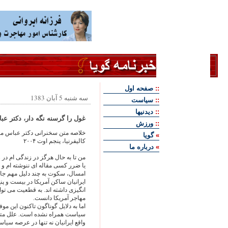
::
صفحه اول
سه شنبه 5 آبان 1383
::
سياست
::
ديدنيها
غول را گرسنه نگه دار، دکتر عب
::
ورزش
خلاصه متن سخنرانی دکتر عباس ميل
»
گويا
کاليفرنيا، پنجم اوت ۲۰۰۴
»
درباره ما
من تا به حال هرگز در زندگی ام در 
يا ضرر کسی مقاله ای ننوشته ام و 
امسال، سکوت به چند دليل مهم جايز
ايرانيان ساکن آمريکا در بيست و 
انگيزی داشته اند. به قطعيت می توان
مهاجر آمريکا دانست.
اما به دلايل گوناگون تاکنون اين
سياست همراه نشده است. علل متعد
واقع ايرانيان نه تنها در عرصه سي