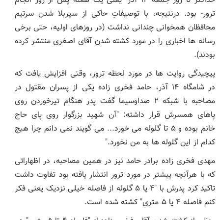
حداکثر تا روز جمعه ۱۴ آذر -یعنی یک هفته پس از روز انجام
ترور- بود. درنتیجه، با توصیفاتِ حاکی از سپربلا شدن سرتیم
محافظان همخوانی چندانی نداشت (در روزهای اولیه، حتی برخی
رسانه ها اخباری را در مورد کشته شدن آقای اصغری منتشر کرده
بودند).
پیچیدگی روایت ها در مورد لحظه ترور، وقتی افزایش یافت که
در شامگاه ۱۴ آذر، حامد فخری زاده یکی از پسران مقتول در
مصاحبه با شبکه ۲ صداوسیما گفت پدر هنگام تیرخوردن روی
پاهای همسرش قرار داشته: "آن شهید بزرگوار روی پای حاج
خانم بوده و ۵ تا گلوله می خورد... می گویند نمی دانم چرا هیچ
کدام از این گلوله ها به من نخورد."
مهدی فخری زاده برادر حامد نیز در همین مصاحبه، در اظهاراتی
که با هرآنچه پیشتر در مورد ترور انتشار یافته بود تفاوت داشت
تاکید کرد پدرش با "۴ یا ۵ گلوله از فاصله خیلی نزدیک یعنی فکر
کنم فاصله ۴ یا ۵ متری" کشته شده است.