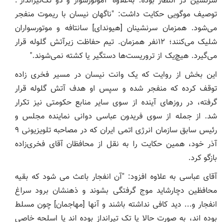
سرنشین در انتظار بوده. به‌علاوه‌ ۴موتورسوار و دو تک‌تیرانداز".
توصیف موگویی حکایت داشت: "ناگهان نیسان با ریموت منفجر
می‌شود. همزمان سرنشینان [هیوندای] سانتافه و موتورسواران
شلیک می‌کنند‌؛ ۱۲نفر همزمان. تیم حفاظت زیرآتش گلوله قرار
می‌گیرد. هیچ‌یک از تروریست‌ها دستگیر یا کشته نمی‌شوند."
این بخش از روایت که یک وانت نیسان در مسیر فخری زاده
توقف کرده که منفجر شده و سپس او هدف آتش گلوله قرار
گرفته، در روزهای آینده از سوی سایر منابع حکومتی نیز تکرار
شد. از جمله از سوی فریدون عباسی دوانی نماینده مجلس و
رئیس سابق سازمان انرژی اتمی ایران که در مصاحبه تلویزیونی ۹
آذر خود، همین حکایت را به نقل از محافظان آقای فخری‌زاده
بازگو کرد.
آقای عباسی به علاوه افزود: "آن انفجار باعث می شود که بقیه
محافظین دچارشاید موج گرفتگی بشوند و ذهنشان برود سراغ
انفجار و... دید کافی نداشته باشند و آنها [مهاجمان] چون مسلط
بوده اند، به صورت حالا یا تک تیرانداز بوده اند یا اسلحه خاصی