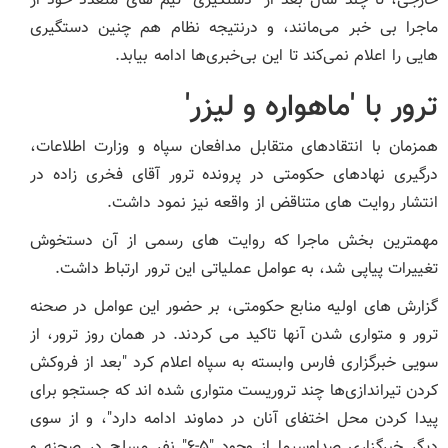
خارجی، تا چند سال بعد از "دستگیری" تیم های متعدد خود از
ماجرا بی خبر می‌مانند، و درنتیجه نظام هم چنین دستگیری
هایی را اعلام نمی‌کند تا این بی‌خبری‌ها ادامه بیابد.
ترور با 'ماهواره و لیزر'
همزمان با انتقادهای متقابل مدافعان سپاه و وزارت اطلاعات،
درگیری نهادهای حکومتی در پرونده ترور آقای فخری زاده در
انتشار روایت های متناقض‌ از واقعه نیز نمود داشت.
مهمترین بخش ماجرا که روایت های رسمی از آن دستخوش
تغییرات پیاپی شد، به عوامل عملیاتی این ترور ارتباط داشت.
گزارش های اولیه منابع حکومتی، بر حضور این عوامل در صحنه
ترور و متواری شدن آنها تاکید می کردند. در همان روز ترور، از
سویی خبرگزاری فارس وابسته به سپاه اعلام کرد "بعد از فروکش
کردن تیراندازی‌ها چند تروریست‌ متواری شده اند که جستجو برای
پیدا کردن محل اختفای آنان در دماوند ادامه دارد"، و از سوی
دیگر خبرگزاری صداوسیما از وجود "۵-۶" نفر مسلح در صحنه و