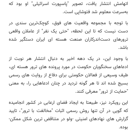
اتهامش انتشار یافت، تصویر "پاسپورت اسرائیلی" او بود که
به‌سرعت معلوم شد فتوشاپی است.
با توجه با مجموعه واقعیت های فوق، کوچک‌ترین سندی در
دست نیست که تا این لحظه، "حتی یک نفر" از عاملان واقعی
ترورهای دست‌اندرکاران صنعت هسته ای ایران دستگیر شده
باشد.
با وجود این، در یک دهه اخیر به دنبال انتشار هر نوبت از
ادعاهای سخنگویان حکومت در مورد پرونده های ترور هسته ای،
طیف وسیعی از فعالان حکومتی برای دفاع از روایت های رسمی
بسیج شده اند تا هر گونه تردید در چنان ادعاهایی را، به معنی
"حمایت از ترور" معرفی کنند.
این رویکرد نیز، طبیعتا به ایجاد فضای ارعابی در کشور انجامیده
که گویی در آن تنها روش رسمی اثبات "مخالفت با ترور"، تایید
گزارش های نهادهای امنیتی -ولو در متناقض ترین شکل ممکن-
بوده.