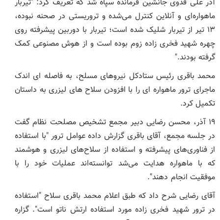
آذر علی فدوی جانشین فرمانده سپاه شد که تعریف کرد: "تیربار
ماهواره‌ای و آنلاین کنترل می‌شده و تروریستی در صحنه نبوده،
۱۳ تیر از تیربار شلیک شده است؛ تیربار با دوربین پیشرفته روی
چهره شهید فخری زاده زوم بوده است و از هوش مصنوعی کمک
گرفته بودند."
محمد باقری رئیس ستادکل نیروهای مسلح، به فاصله ای اندک
ماجرای ترور ماهواره ای را با افزودن سلاح های لیزری به داستان
تکمیل کرد.
۱۹ آذر، محسن رضایی دبیر مجمع تشخیص مصلحت نظام گفت
در جلسه مجمع، آقای باقری گزارش داده عوامل ترور "با استفاده
از فناوری‌های پیشرفته و استفاده از سلاح‌های لیزری و هوشمند
که با ماهواره هدایت می‌شد توانسته‌اند عملیات خود را با
موفقیت انجام دهند".
آقای رضایی شرح داد که طبق اعلام محمد باقری سلاح "استفاده
در ترور شهید فخری زاده مورد استفاده ارتش ناتو است". گزاره