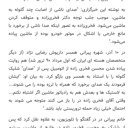
به نوشته این خبرگزاری: "صدای ناشی از اصابت چند گلوله به
ماشین، موجب جلب توجه دکتر فخری‌زاده و متوقف کردن
ماشین می‌شود. فخری‌زاده به تصور اینکه صدا ناشی از برخورد با
مانع خارجی یا اشکال در موتور خودرو بوده از ماشین پیاده
می‌شود."
در ۱۰ آذر، شهره پیرانی همسر داریوش رضایی نژاد (از دیگر
متخصصان هسته ای ایران که اول مرداد ۹۰ ترور شد) هم روایت
پیاده شدن محسن فخری زاده از اتومبیل پس از "صدای" شلیک
گلوله را با استناد به همسر وی بازگو کرد. به بیان او: "ایشان
فرمودند یک صدای برخورد که همراه با لرزه بوده را می شنوند...
به لاستیک ها و بعدش هم به رادیاتور ماشین اگر اشتباه نکنم...
وقتی آقای فخری زاده در را باز می کنند متوجه می شوند به
احتمال خیلی زیاد حمله تروریستی باید باشد."
خانم پیرانی در در گفتگو با تلویزیون، به علاوه نقل کرد که پس
از شلیک به محسن فخری زاده در خارج از ماشین، سرتیم