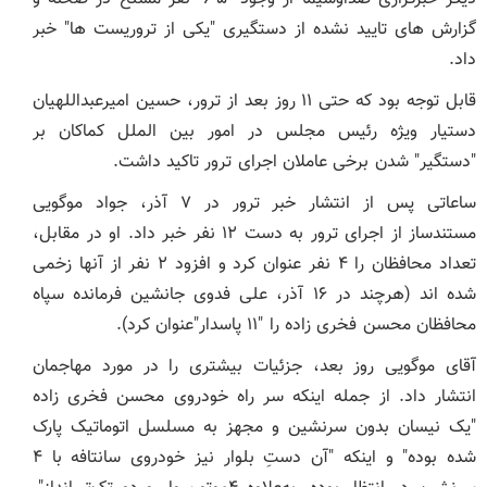
گزارش های تایید نشده از دستگیری "یکی از تروریست ها" خبر
داد.
قابل توجه بود که حتی ۱۱ روز بعد از ترور، حسین امیرعبداللهیان
دستیار ویژه رئیس مجلس در امور بین الملل کماکان بر
"دستگیر" شدن برخی عاملان اجرای ترور تاکید داشت.
ساعاتی پس از انتشار خبر ترور در ۷ آذر، جواد موگویی
مستندساز از اجرای ترور به دست ۱۲ نفر خبر داد. او در مقابل،
تعداد محافظان را ۴ نفر عنوان کرد و افزود ۲ نفر از آنها زخمی
شده اند (هرچند در ۱۶ آذر، علی فدوی جانشین فرمانده سپاه
محافظان محسن فخری زاده را "۱۱ پاسدار"عنوان کرد).
آقای موگویی روز بعد، جزئیات بیشتری را در مورد مهاجمان
انتشار داد. از جمله اینکه سر راه خودروی محسن فخری زاده
"یک نیسان بدون سرنشین و مجهز به مسلسل اتوماتیک پارک
شده بوده" و اینکه "آن دستِ بلوار نیز خودروی سانتافه با ۴