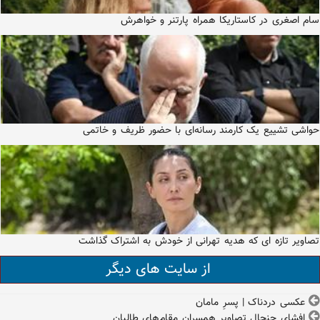
سام اصغری در کاستاریکا همراه پارتنر و خواهرش
حواشی تشییع یک کارمند رسانه‌ای با حضور ظریف و خاتمی
تصاویر تازه ای که هدیه تهرانی از خودش به اشتراک گذاشت
از سایت های دیگر
عکسی دردناک | پسرِ مامان
افشای جنجال تصاویر همسران مقام‌های طالبان