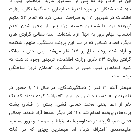
این در حالی بود که پس از افشاگری مازیار ابراهیمی یکی از
بازداشت شدگان در مورد اعترافات اجباری دستگیرشدگان، وزارت
اطلاعات در شهریور ۹۸ به صراحت اذعان کرد که تمام ۵۳ متهم
"پرونده ترور دانشمندان هسته ای"، پس از محرز شدن "عدم
انتساب اتهام ترور به آنها" آزاد شده‌اند. البته مطابق گزارش های
دیگر، تعداد کسانی که بر سر این پرونده دستگیر، متهم، شکنجه
و آزاد شده بودند بالغ بر ۱۰۷ نفر می‌شد، ولی حتی با ملاک
گرفتن روایت ۵۳ نفری وزارت اطلاعات، تردیدی وجود نداشت که
کلیه ادعاهای قبلی مبنی بر دستگیری "عاملان ترور" ساختگی
بوده است.
مهمتر آنکه ۱۲ نفر از دستگیرشدگان، در سال ۹۱ با حضور در
تلویزیون به دست داشتن در ترور "اعتراف" کرده بودند که یک
نفر از آنها یعنی مجید جمالی فشی، پیش از افشای پشت
پرده‌های پرونده اعدام شد و ۱۱ نفر دیگر بعدها آزاد شدند. جمالی
فشی هم، اگرچه در صداوسیما به ارتباط با موساد و ترور مسعود
علیمحمدی "اعتراف کرد"، اما مهمترین چیزی که در اثبات