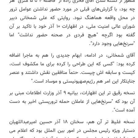
منظور از کشته شدن آقای فخری زاده از "فاصله ۴ تا ۵ متری" هر
چه بود، با گزارش‌های قبلی در مورد حضور نداشتن عوامل ترور
در محل واقعه هماهنگ نبود. روایتی که علی شمخانی دبیر
شورای عالی امنیت ملی، در اظهارات ۱۰ آذر خود با تاکید بر آن
گفته بود اگرچه "هیچ فردی در صحنه حضور نداشت" اما
"سرنخ‌هایی وجود دارد".
آقای شمخانی، در ادامه، ابهام جدیدی را هم به ماجرا اضافه
کرده بود: "کسی که این طراحی را کرده برای ما مکشوف است،
کیست و سابقه اش چیست. حتماً منافقین نقش داشتند و عنصر
جنایتکار این امر هم رژیم‌صهیونیستی و موساد است."
نسخه رقیق تر این اظهارات، بیانیه ۹ آذر وزارت اطلاعات مبنی بر
آن بود که "سرنخ‌هایی از عاملان حمله تروریستی اخیر به دست
آمده است".
نسخه غلیظ تر آن هم، سخنان ۱۸ آذر حسین امیرعبداللهیان
دستیار ویژه رئیس مجلس در امور بین الملل بود که اعلام می