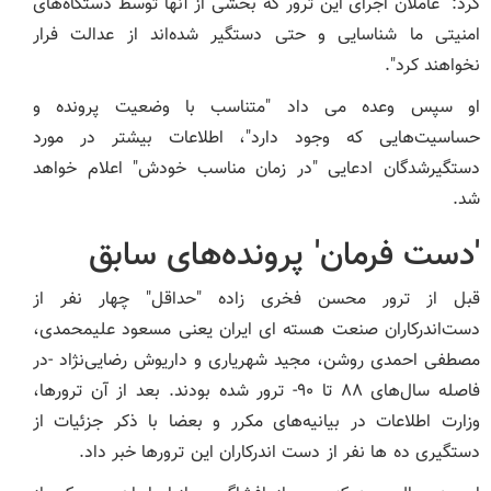
کرد: "عاملان اجرای این ترور که بخشی از آنها توسط دستگاه‌های
امنیتی ما شناسایی و حتی دستگیر شده‌اند از عدالت فرار
نخواهند کرد".
او سپس وعده می داد "متناسب با وضعیت پرونده و
حساسیت‌هایی که وجود دارد"، اطلاعات بیشتر در مورد
دستگیرشدگان ادعایی "در زمان مناسب خودش" اعلام خواهد
شد.
'دست فرمان' پرونده‌های سابق
قبل از ترور محسن فخری زاده "حداقل" چهار نفر از
دست‌اندرکاران صنعت هسته ای ایران یعنی مسعود علیمحمدی،
مصطفی احمدی روشن، مجید شهریاری و داریوش رضایی‌نژاد -در
فاصله سال‌های ۸۸ تا ۹۰- ترور شده بودند. بعد از آن ترورها،
وزارت اطلاعات در بیانیه‌های مکرر و بعضا با ذکر جزئیات از
دستگیری ده ها نفر از دست اندرکاران این ترورها خبر داد.