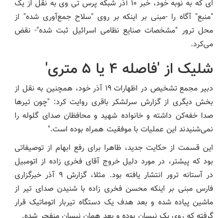
ای که به نوبه خود، خبر ۱۰ آذر شبکه پرس تی وی به نقل از یک
"منبع" آگاه را -مبنی بر اینکه بر روی "سلاح‌ جمع‌آوری شده" از
محل ترور "مشخصات صنایع نظامی اسرائیل ثبت شده"- نقض
می‌کرد.
شلیک از 'فاصله ۴ یا ۵ متری'
دبیر مجمع تشخیص در اظهارات ۱۹ آذر خود، همچنین به نقل از
بخش دیگری از گزارش سرلشکر باقری روایت کرد: "چون تیرها
صدا خفه‌کن داشته و خانواده شهید و محافظان صدای گلوله را
نمی‌شنیدند این عملیات با موفقیت همراه بوده است."
این قسمت از حکایت جدید، ظاهرا برای رفع ابهام از توصیفاتی
بود که پیشتر، در مورد دلیل خروج آقای فخری زاده از اتومبیل
در آستانه ترور انتشار یافته بود. مثلا، گزارش ۹ آذر خبرگزاری
فارس مبنی بر اینکه محسن فخری زاده با شنیدن صدای تیر از
ماشین پیاده شده و بعد هدف یک دستگاه تیربار اتوماتیک قرار
گرفته که روی یک نیسان بوده و بعد همان نیسان منفجر شده.