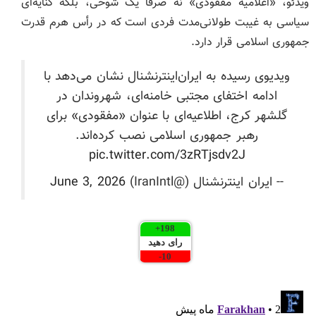
ویدئو، «اعلامیه مفقودی» نه صرفاً یک شوخی، بلکه کنایه‌ای
سیاسی به غیبت طولانی‌مدت فردی است که در رأس هرم قدرت
جمهوری اسلامی قرار دارد.
ویدیوی رسیده به ایران‌اینترنشنال نشان می‌دهد با
ادامه اختفای مجتبی خامنه‌ای، شهروندان در
گلشهر کرج، اطلاعیه‌ای با عنوان «مفقودی» برای
رهبر جمهوری اسلامی نصب کرده‌اند.
pic.twitter.com/3zRTjsdv2J
-- ايران اينترنشنال (@IranIntl)
June 3, 2026
+
198
رای دهید
-
10