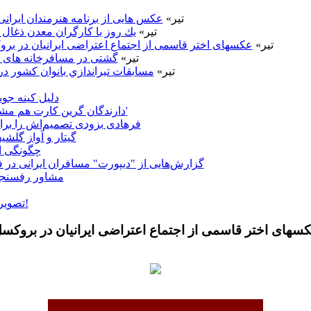
18 تیر»
عکس هايی از برنامه هنرمندان ايرانی
15 تیر»
يك روز با كارگران معدن ذغال
15 تیر»
عکسهای اختر قاسمی از اجتماع اعتراضی ایرانیان در بر
15 تیر»
گشتى در مسافرخانه هاى 
15 تیر»
مسابقات تيراندازي بانوان كشور
دلیل کینه ج
'دارندگان گرین کارت هم مشمول ممنوعیت سفر به آمریکا می‌شوند'
فرهادی بزودی تصمیم‌اش را برا
گیتار و آواز گلش
چگونگی ان
گزارش‌هایی از "دیپورت" مسافران ایرانی در ف
مشاور رفسنجا
تصویری: سرمای 35 درجه زیر صفر در مسکو!
سهای اختر قاسمی از اجتماع اعتراضی ایرانیان در بروکس