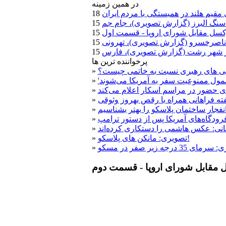
در همين زمينه
 مقيم هلند در همبستگی با مردم ايران
 سنگ البرز (گزارش تصویری)، جام جم
وکسل مقابل شورای اروپا - قسمت اول
ناصرخسرو (گزارش تصویری)، تهرونی
 در شهر رشت (گزارش تصویری)، فارس
پرخواننده ترین ها
ویی های رهبری نسبت به خاتمی چیست؟
»
»
ی حضور در مراسم اسکار اعلام می‌کند
»
یفته فراهانی همراه با رقص بهروز وثوقی
»
فجار ساختمان پلاسکو را بهتر بشناسیم
»
رودگاه‌های آمریکا پس از دستور ترامپ
»
نی: عکس هاشمی را دستکاری کرده‌اند
»
تصویری: مانکن های پلاسکو!
»
»
ل مقابل شورای اروپا - قسمت دوم