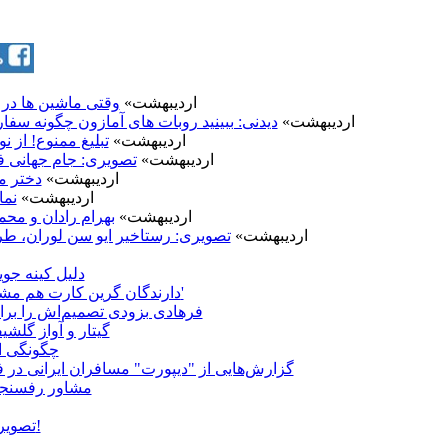
3 اردیبهشت»
وقتی ماشین ها در 
3 اردیبهشت»
دیدنی: ببینید روبات های آمازون چگونه سف
3 اردیبهشت»
تبلیغ ممنوع! از ن
3 اردیبهشت»
تصویری: جام جهانی ف
2 اردیبهشت»
دختر مو
2 اردیبهشت»
نما
2 اردیبهشت»
بهرام رادان و محم
2 اردیبهشت»
تصویری: رستاخیر ایو سن لوران، طر
دلیل کینه ج
'دارندگان گرین کارت هم مشمول ممنوعیت سفر به آمریکا می‌شوند'
فرهادی بزودی تصمیم‌اش را برا
گیتار و آواز گلش
چگونگی ان
گزارش‌هایی از "دیپورت" مسافران ایرانی در ف
مشاور رفسنجا
تصویری: سرمای 35 درجه زیر صفر در مسکو!