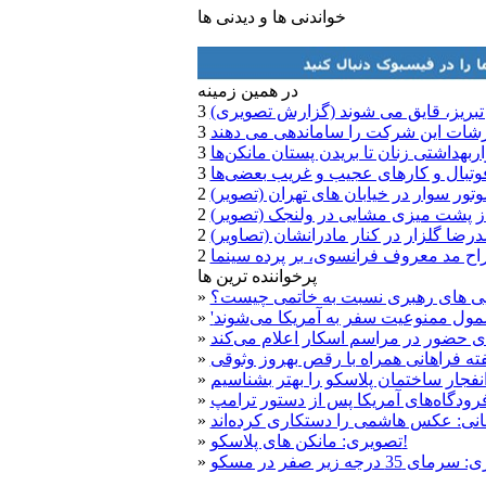
خواندنی ها و دیدنی ها
در همين زمينه
تبریز، قایق می شوند (گزارش تصویری)
ارشات این شرکت را ساماندهی می دهند
واربهداشتی زنان تا بریدن پستان مانکن‌ها
وتبال و‌ کارهای عجیب و غریب بعضی‌ها
تور سوار در خیابان های تهران (تصویر)
ز پشت میزی مشایی در ولنجک (تصویر)
درضا گلزار در کنار مادرانشان (تصاویر)
اح مد معروف فرانسوی، بر پرده سینما
پرخواننده ترین ها
ویی های رهبری نسبت به خاتمی چیست؟
»
»
ی حضور در مراسم اسکار اعلام می‌کند
»
یفته فراهانی همراه با رقص بهروز وثوقی
»
فجار ساختمان پلاسکو را بهتر بشناسیم
»
رودگاه‌های آمریکا پس از دستور ترامپ
»
نی: عکس هاشمی را دستکاری کرده‌اند
»
تصویری: مانکن های پلاسکو!
»
»