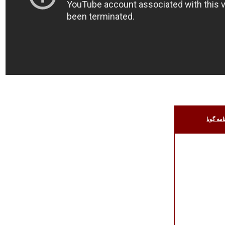
امه گويا