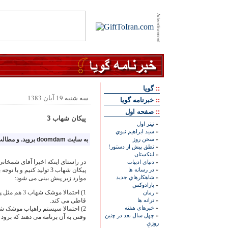
::
گويا
سه شنبه 19 آبان 1383
::
خبرنامه گويا
::
صفحه اول
پيکان شهاب 3
»
تيتر اول
»
سيد ابراهيم نبوي
»
سخن روز
به سایت doomdam بروید. و مطالب آنرا بخوانید.
»
نطق پيش از دستور!
»
لينکستان
در راستای اینکه اخیرا آقای شمخان
»
دنيای ادبيات
»
در رسانه ها
پیکان شهاب 3 تولید کنیم و
»
شاهکارهاي جديد
موارد زیر پیش بینی می شود:
»
پارادوکس
1) احتمالا م
»
رمان
»
ترانه ها
قاطی می کند.
»
خبرهاي هفته
»
چهل سال بعد در چنين
وقتی به آن برنامه می دهند که برود ت
روزي