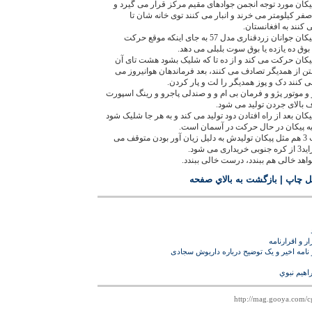
وشک شهاب 3 هم مثل پیکان مورد توجه انجمن جوادهای مقیم مرکز قرار می گیرد و
نگاهی های تهران موشک شهاب 3 صفر کیلومتر می خرند و انبار می کنند توی خانه شان تا
ی کنند به افغانستان.
4) احتمالا موشک شهاب 3 هم مثل پیکان جوانان زردقناری مدل 57 به جای اینکه موقع حرکت
ق ده یازده یا بوق سوت بلبلی می دهد.
وشک شهاب 3 هم مثل پیکان حرکت می کند و از ده تا که شلیک بشود هشت تای آن
تن از همدیگر تصادف می کنند، بعد فرماندهان هوانیروز می
 کنند دک و پوز همدیگر را لت و پار کردن.
وشک شهاب 3 با آرم بنز و موتور پژو و فرمان بی ام و و صندلی پاجرو و رینگ اسپورت
 بالای جردن تولید می شود.
وشک شهاب 3 هم مثل پیکان بعد از راه افتادن دود تولید می کند و به هر جا شلیک شود
بیه پیکان در حال حرکت در آسمان است.
8) احتمالا بعد از مدتی موشک شهاب 3 هم مثل پیکان تولیدش به دلیل زیان آور بودن متوقف می
 شود.
اهد خالی هم ببندد، درست خالی ببندد.
ل چاپ
|
بازگشت به بالاي صفحه
ر و اقرارنامه
ر نامه اخیر و یک توضیح درباره داریوش سجادی
اهيم نبوي