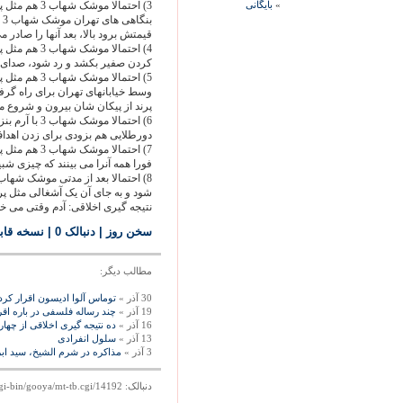
»
بايگانی
3) احتمالا م
ب
قیمتش برود بالا، بعد آنها را صادر م
کردن صفیر بکشد و رد شود، صدای بو
5) احتمالا م
وسط خیابانهای تهران برای راه گرف
پرند از پیکان شان بیرون و شروع می
6) احتمالا م
دورطلایی هم بزودی برای زدن اهداف
7) احتمالا م
فورا همه آنرا می بینند که چیزی ش
شود و به جای آن یک آشغالی مثل پراید3 از کره جنوبی خریداری می
نتیجه گیری اخلاقی: آدم وقتی می خو
سخن روز
| دنبالک 0
|
نسخه قاب
مطالب ديگر:
30 آذر »
توماس آلوا ادیسون اقرار کرد
19 آذر »
چند رساله فلسفی در باره اقرا
16 آذر »
ده نتیجه گیری اخلاقی از چها
13 آذر »
سلول انفرادی
3 آذر »
مذاکره در شرم الشیخ، سيد ابر
دنبالک: http://mag.gooya.com/cgi-bin/gooya/mt-tb.cgi/14192