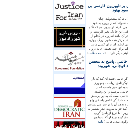
ی بر تلويزيون فارسی بی
ود بهنود
ن ها که مشغولند، چنان
شغولند که از بيرون به خود
می نگرند. از بيرون هم که نگاه
نی اين جا يک دفتر کارست، و
ر آن مانند اندرون هر کدام از
ند مرکز همه شهر بزرگ جهان،
 لولند. اما برای کسی مانند
ا برای چند دقيقه ای به درون
تی ديگر دارد ... [
ادامه مطلب
]
 خاتمی، پاسخ به محسن
 قوچانی، شهروند
گر خاتمی قصد آن کند که بار
يگر نامزد رياست جمهوری
ود اين حق ماست که از
اتمی بپرسيم و اين وظيفه
اتمی است که به اين پرسش
 به خدا اگر خاتمی پاسخی ولو
 و بدهد آن را بر سر می نشانيم
 کند جز به مروت عذر تقصير به
يم. اما دريغ از پاسخ گويی
خ گو و دريغ از گفت وگوی
وگوی تمدن ها ... [
ادامه