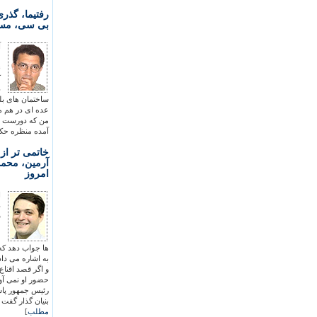
رفتيما، گذر
بی سی، مسع
آ
م
ن
ک
د
ساختمان های بل
عده ای در هم می
من که دورست ام
آمده منظره حکاي
خاتمی تر از
آرمين، محمد
امروز
ا
د
ش
خ
خ
ها جواب دهد که
به اشاره می داد
و اگر قصد اقناع
حضور او نمی آور
رئيس جمهور پاس
بنيان گذار گفت 
مطلب
]