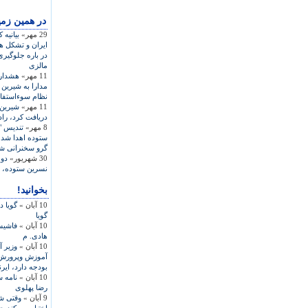
در همين زمي
29 مهر»
بيانيه
ايران و تشکل ه
در باره جلوگير
مالزی
11 مهر»
هشدار 
مدارا به شيرين 
نظام سوءاستفاد
11 مهر»
شيرين 
دريافت کرد، راد
8 مهر»
تنديس "
ستوده اهدا شد،
گرو سخنرانی شي
30 شهریور»
دو 
نسرين ستوده، د
بخوانید!
10 آبان »
گويا د
گويا
10 آبان »
فاشيس
هادی. م
10 آبان »
وزير 
بودجه دارد، ايرن
10 آبان »
نامه 
رضا پهلوی
9 آبان »
وقتی ش