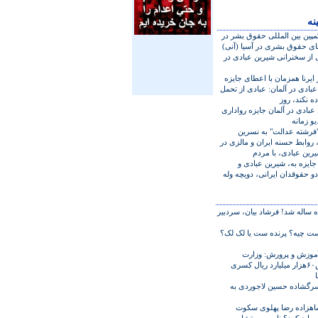
نه
 کمپين بين المللی حقوق بشر در
ای حقوق بشری در آسيا (آنی)
ی از سخنرانی شيرين عبادی در
ايرنا همزمان با اعطای جايزه
عبادی در آلمان:‏ عبادی از تحمل
ه نکند، روز
عبادی در آلمان جايزه رواداری
يو زمانه
فرشته عدالت" به نسرين
 روابط حسنه ايران و مالزی در
رين عبادی، با مردم
جايزه به، شيرين عبادی و
و حقوقدان ايرانی، دويچه وله
ه ساله شد! فرشاد بيان، سردبير
ت چيه؟ پرنده ست يا لک لک؟
آموزش و پرورش: وزارت
آموزش وپرورش۶۰هزار ميليارد ريال کسری
ا
سرگشاده حسين لاجوردی به
اهزاده رضا پهلوی سکوت