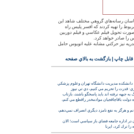
كاسان رسانه‌هاي گروهي مختلف شاهد اين
بوط را تهيه كردند كه افسر پليس راه
ورت تحويل فيلم عكاسي و فيلم دوربين
 را صادر خواهد كرد.
دريه نيز حركتي مشابه عليه اتوبوس حامل
قابل چاپ
|
بازگشت به بالاي صفحه
دانشكده مديريت دانشگاه تهران وعلوم پزشكي
: قدرت را تحريم مي كنيم، دي تي نيوز
به جبهه نرفته اند بايد پاسخگو باشند، بازتاب
 دولت باقاچاقجيان موادمخدر راقطع مي كنم،
انم و هرگز به نفع نامزد ديگري انصراف نمي‌دهم،
ان در اداره جامعه فضاي باز سياسي است؛ الان
را ترك كرد، ايرنا