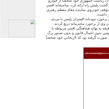
ابات رياست جمهوري خود شخصاً از خودرو
 گشت پليس راه ارائه كرد. متاسفانه افسر
 توقف خودروي نماينده مقام معظم رهبري
ر داشت.
رخورد مودبانه افسران پليس با مردم،
وي از برخورد محترمانه دريغ كردند.
 اتوبوس «دولت اميد» 30 دقيقه به بهانه هماهنگي افسر مربوطه با
وس بدون اعمال قانون و بدون صدور برگ
 صورت گرفته بود كه لاريجاني خود شخصاً
advertisement@gooya.