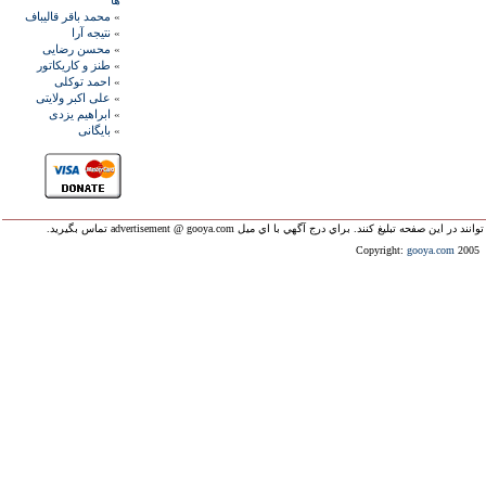
ها
»
محمد باقر قاليباف
»
نتيجه آرا
»
محسن رضايی
»
طنز و کاريکاتور
»
احمد توکلی
»
علی اکبر ولايتی
»
ابراهيم يزدی
»
بايگانی
ليغ کنند. براي درج آگهي با اي ميل advertisement @ gooya.com تماس بگيريد.
Copyright:
gooya.com
2005