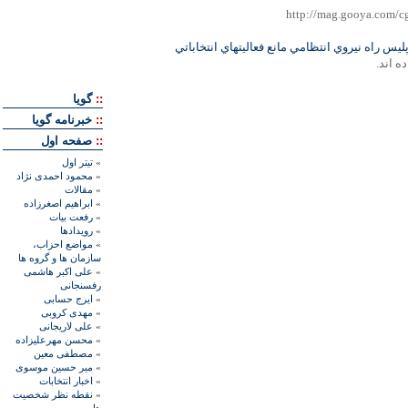
پليس راه نيروي انتظامي مانع فعاليتهاي انتخاباتي
ه اند.
::
گويا
::
خبرنامه گويا
::
صفحه اول
»
تيتر اول
»
محمود احمدی نژاد
»
مقالات
»
ابراهيم اصغرزاده
»
رفعت بیات
»
رويدادها
»
مواضع احزاب،
سازمان ها و گروه ها
»
علی اکبر هاشمی
رفسنجانی
»
ايرج حسابی
»
مهدی کروبی
»
علی لاريجانی
»
محسن مهرعليزاده
»
مصطفی معين
»
مير حسين موسوی
»
اخبار انتخابات
»
نقطه نظر شخصيت