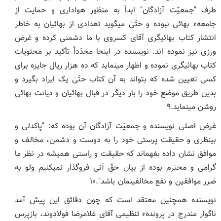
طرف "جمعیّت آزادگان" ابداً به منظور هواداری و حمایت از
جامعهء بهائی نبوده و حتّیٰ می‏گوید تعدادی از بهائیان به خاطر
انتشار کتاب بهائی‏گری آقای کسروی با ما دشمنی کرده و غرض
‏ورزی نیز نموده ‏اند. نویسنده در اینجا مجدّداً تأکید بر محتویات
کتاب بهائی‏گری نموده و اظهار می‏نماید که ده هزار ریال جایزه برای
کسی تعیین شده که بتواند به آن کتاب حتّیٰ یک ایراد بگیرد و
بدین طریق موضع خود را بار دیگر در قبال بهائیان و دیانت بهائی
روشن می‏نماید.۹
غرض اصلی نویسنده و جمعیّت آزادگان آن بوده که: "پاک‏دلی و
بی‏نظری و حقیقت ‏پرستی خود را به دوست و دشمن، مخالف و
موافق نشان داده بفهماند که حقیقت و راستی همیشه در نظر ما
گرامی و محترم بوده از بیان حقّ آنی فروگذار نمی‏کنیم ولو به
ضرر موافقین و نفع مخالفین‏مان باشد".۱۰
نویسنده همچنین معتقد است که چون دقائق این پیش ‏آمد
ناگوار مندرج در پروندهء تنظیمی آقای غلامرضا فولادوند، بازپرس