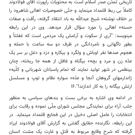
تاریخی تمدّن صدر اسلام است به محتویات راپورت آقای فولادوند
کاملاً بی ‏ربط قلمداد می‏نماید و حتّی خصوصیات اهالی شاهرود را
بر خلاف نوشتهء شیخ عبدالله به باد انتقاد گرفته، رأفت و صفات
حسنهء اهالی را مورد سؤال قرار می‏دهد. وی در این رابطه
می‏نویسد: "آری از سکوت و آرامش یک مردمی است که غفلتاً و
بطور ناگهانی و نامردانگی در ظرف دو سه ساعت با حمله و
هجوم صدها نفر اوباش و ولگرد و بیکاره و دزد و دغل بر سر یک
عدّه زن و مرد و بچهء بی‏گناه و غافل از همه جا ریخته، چنان
بی‏نظمی در شهر تولید نمایند که تمام پاسبانان شهربانی و کلّیهء
ژاندارم‏های گروهان آنجا و عدّهء سواره نظام و توپ و مسلسل
ارتش بیگانه را به کار اندازند!".۱۶
در ادامه وی اشاره به برخی بست و بندهای سیاسی به منظور
جلب آراء برای نمایندگی مجلس شورای ملّی نموده و رقابت برای
انتخابات را عامل اصلی دخیل در این فجایع قلمداد می‏نماید. در
این رابطه، نگارندهء حقایق گفتنی به گزارش آقای فولادوند ایراد
گرفته که شرح وقایع مربوط به قتل و غارت یک مشت انسان