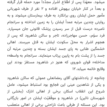
می‏شود. معهٰذا پس از اطّلاع اشرار مجدّداً مورد حمله قرار گرفته
و بعداً در کنار خیابان بیهوش افتاده و ۲ نفر از طرف شهربانی
مأمور حمل ایشان روی برانکارد به طرف بیمارستان می‏شوند و به
روایتی چندین مرتبه عمداً ایشان را به زمین انداخته و سرانجام
نامبرده درست قبل از سر رسیدن پزشک قانونی جان می‏سپارد.
فرد سوّم، حسن مهاجرزاده، تاجر و ساکن شاهرود که پس از
هجوم اشرار به محلّ سکونت ایشان به قتل می‏رسند. اهالی
خشمگین طنابی به پای جسد ایشان بسته و چندین مرتبه آن
جسد را از پشت بام به پایین پرتاب می‏نمایند. سرانجام به واسطهء
مداخلهء قوای شوروی که هنوز در شاهرود مستقرّ بودند این
وقایع خاتمه می‏یابد.۱۲
چنانچه از یادداشت‏های آقای رمضانعلی عموئی که ساکن شاهرود
و یکی از شاهدین عینی این فجایع بود استنباط می‏شود، عامل
شروع این انقلاب اسکان برخی از اهالی انارک (بخشی از
شهرستان نائین) در شاهرود و موفّقیّت ایشان در امور بازرگانی
بود. این مسئله از طرفی باعث ناراحتی برخی از اهالی متعصّب