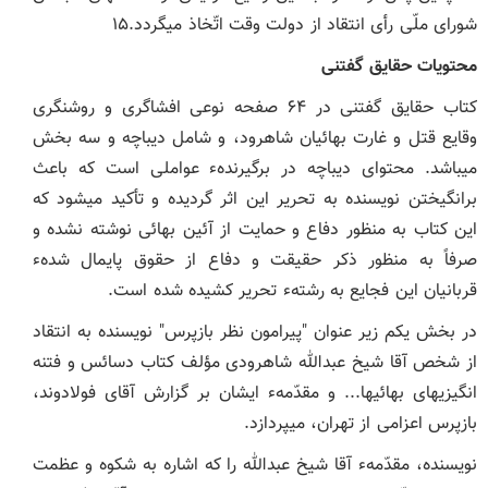
شورای ملّی رأی انتقاد از دولت وقت اتّخاذ می‏گردد.۱۵
محتویات حقایق گفتنی
کتاب حقایق گفتنی در ۶۴ صفحه نوعی افشاگری و روشنگری
وقایع قتل و غارت بهائیان شاهرود، و شامل دیباچه و سه بخش
می‏باشد. محتوای دیباچه در برگیرندهء عواملی است که باعث
برانگیختن نویسنده به تحریر این اثر گردیده و تأکید می‏شود که
این کتاب به منظور دفاع و حمایت از آئین بهائی نوشته نشده و
صرفاً به منظور ذکر حقیقت و دفاع از حقوق پایمال شدهء
قربانیان این فجایع به رشتهء تحریر کشیده شده است.
در بخش یکم زیر عنوان "پیرامون نظر بازپرس" نویسنده به انتقاد
از شخص آقا شیخ عبدالله شاهرودی مؤلف کتاب دسائس و فتنه‏
انگیزی‏های بهائی‏ها... و مقدّمهء ایشان بر گزارش آقای فولادوند،
بازپرس اعزامی از تهران، می‏پردازد.
نویسنده، مقدّمهء آقا شیخ عبدالله را که اشاره به شکوه و عظمت