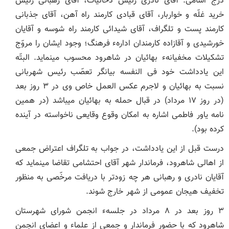
درج اسامی: آقای نادری رئیس دخانیّات، آقای رهبانی رئیس
خرید غلّه و خواربار، آقای قبادی کارمند راه آهن، آقای جذبانی
کارمند پست و تلگراف، آقای شیدائی کارمند راه شوسه و آقایان
خورشیدی و آقازاده کارمندان ادارهء فرهنگ؛ وجود ایشان را مروّج
تشکیلات مخفیانهء بهائیان در شاهرود محسوب می‏نماید. البتّه
این یادداشت خود فی ‏النفسه بیانگر تعصّب رئیس شهربانی
نسبت به بهائیان و لاجرم عکس ‏العمل خاص وی در ۳ روز بعد
(در روز ۱۷ مرداد) در قبال حمله به بهائیان می‏باشد (در همین
نامه یاور فاطمی اشاره به امکان وقوع وقایعی ناخواسته در آینده
کرده بود).
درست قبل از این یادداشت، در جواب به تلگراف اعتراض جمعی
از اهالی شاهرود، فرماندار شهر آقای احتشامی تقاضا می‏نماید که
آقایان نادری و رهبانی هر چه زودتر با دریافت مرخّصی به منظور
تخفیف هیجان عمومی از شهر خارج شوند.
۳ روز بعد در ۸ مرداد در جلسهء انجمن شورای شهرستان
شاهرود که با حضور فرماندار و جمعی از علماء و اعضای انجمن