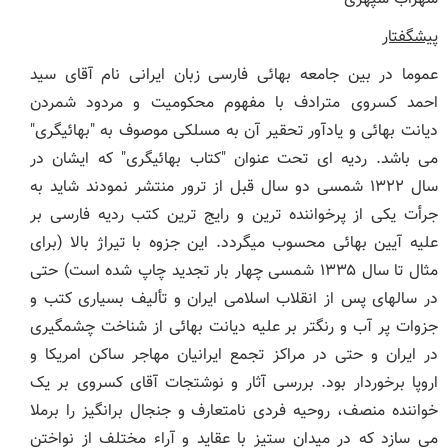
پیشگفتار
عموما در بین جامعه بهائی فارسی زبان ایرانی نام آقای سید
احمد کسروی مترادف با مفهوم محکومیت و مردود شمردن
دیانت بهائی و یادآور تحقیر آن به مسلکی موصوف به "بهائیگری"
می باشد. ردیه ای تحت عنوان "کتاب بهائیگری" که ایشان در
سال ۱۳۲۲ شمسی دو سال قبل از ترور منتشر نمودند شاید به
جرأت یکی از پرخواننده ترین و رایج ترین کتب ردیه فارسی بر
علیه آیین بهائی محسوب میگردد. این جزوه با تیراژ بالا (برای
مثال تا سال ۱۳۳۵ شمسی چهار بار تجدید چاپ شده است) حتی
در سالهای پس از انقلاب اسلامی ایران و تألیف بسیاری کتب و
جزوات پر آب و رنگتر بر علیه دیانت بهائی از شناخت چشمگیری
در ایران و حتی در مراکز تجمع ایرانیان مهاجر ساکن امریکا و
اروپا برخوردار بود. بررسی آثار و نوشتجات آقای کسروی بر یک
خواننده منصف، روحیه فردی نامتعارف و جنجال برانگیز را برملا
می سازد که در میدان ستیز با عقاید و آراء مختلف از نواختن