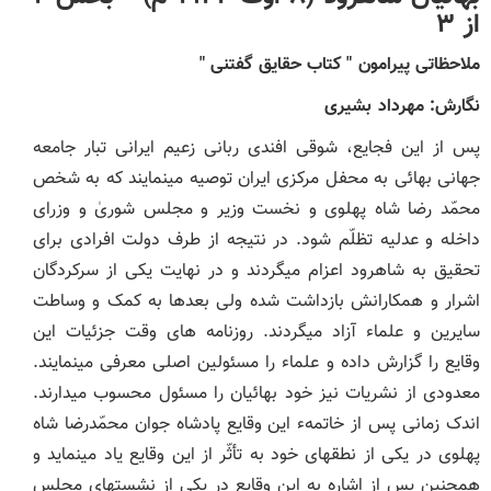
از ۳
ملاحظاتی پیرامون " کتاب حقایق گفتنی "
نگارش: مهرداد بشیری
پس از این فجایع، شوقی افندی ربانی زعیم ایرانی تبار جامعه
جهانی بهائی به محفل مرکزی ایران توصیه می‏نمایند که به شخص
محمّد رضا شاه پهلوی و نخست ‏وزیر و مجلس شوریٰ و وزرای
داخله و عدلیه تظلّم شود. در نتیجه از طرف دولت افرادی برای
تحقیق به شاهرود اعزام می‏گردند و در نهایت یکی از سرکردگان
اشرار و همکارانش بازداشت شده ولی بعدها به کمک و وساطت
سایرین و علماء آزاد می‏گردند. روزنامه‏ های وقت جزئیات این
وقایع را گزارش داده و علماء را مسئولین اصلی معرفی می‏نمایند.
معدودی از نشریات نیز خود بهائیان را مسئول محسوب می‏دارند.
اندک زمانی پس از خاتمهء این وقایع پادشاه جوان محمّدرضا شاه
پهلوی در یکی از نطق‏های خود به تأثّر از این وقایع یاد می‏نماید و
همچنین پس از اشاره به این وقایع در یکی از نشست‏های مجلس