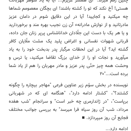
چنین رقم می‏زند: "ای همسر عزیزم... آیا به یاد شوهر مهربانت
هستی! آخ نکند که تو را کشته باشند! ای بچگان معصومم شماها
چه می‏کنید و کجایید! آیا در این دقایق شوم در دامان عزیز
مادرتانید و از نوازش مادرانهء آن زن نجیب بهره ‏مند و برخوردارید
و یا هر یک با دست این جلّادان خداناشناس پرپر زنان جان داده،
قربانی شهوات نفسانی و اغراض پلید یک مشت ملّایان کافر
گشته ‏اید؟ آیا در این لحظات مرگبار پدر بدبخت خود را به یاد
می‏آورید و نجات او را از خدای بزرگ تقاضا می‏کنید، یا ترس و
وحشت همه چیز حتّی پدر عزیز و مادر مهربان را هم از یاد شما
برده است..."۲۰
نویسنده در بخش سوّم زیر عناوین فرعی "مهاجر بیچاره را چگونه
کشتند؟"، "کشتار ادامه دارد"، "هنگامه ‏ای که در شهربانی
برپاست"، "در ژاندارمری چه خبر است" و سرانجام "شب هفده
مرداد، شب آن روز سیاه فرا می‏رسد" به بررسی جوانب مختلف
فجایع آن روز می‏پردازد. ■
ادامه دارد...