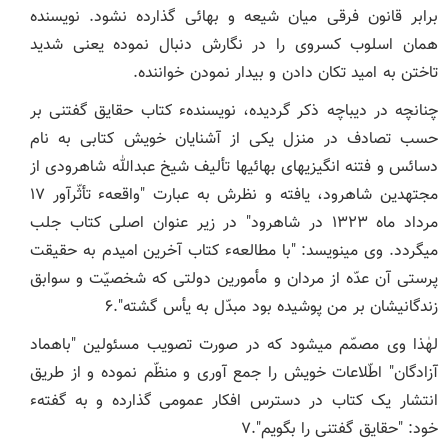
برابر قانون فرقی میان شیعه و بهائی گذارده نشود. نویسنده
همان اسلوب کسروی را در نگارش دنبال نموده یعنی شدید
تاختن به امید تکان دادن و بیدار نمودن خواننده.
چنانچه در دیباچه ذکر گردیده، نویسندهء کتاب حقایق گفتنی بر
حسب تصادف در منزل یکی از آشنایان خویش کتابی به نام
دسائس و فتنه ‏انگیزی‏های بهائی‏ها تألیف شیخ عبدالله شاهرودی از
مجتهدین شاهرود، یافته و نظرش به عبارت "واقعهء تأثّرآور ۱۷
مرداد ماه ۱۳۲۳ در شاهرود" در زیر عنوان اصلی کتاب جلب
می‏گردد. وی می‏نویسد: "با مطالعهء کتاب آخرین امیدم به حقیقت
‏پرستی آن عدّه از مردان و مأمورین دولتی که شخصیّت و سوابق
زندگانی‏شان بر من پوشیده بود مبدّل به یأس گشته".۶
لهٰذا وی مصمّم می‏شود که در صورت تصویب مسئولین "باهماد
آزادگان" اطّلاعات خویش را جمع ‏آوری و منظّم نموده و از طریق
انتشار یک کتاب در دسترس افکار عمومی گذارده و به گفتهء
خود: "حقایق گفتنی را بگویم".۷