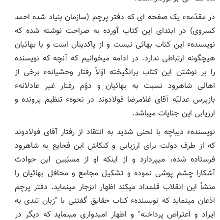
در مقدّمهء یک صفحه ‏ای که دفتر پرچم (سازمان بنیاد شده احمد
کسروی) در ابتدای این کتاب آورده به صراحت نوشته شده که
نویسندهء این کتاب بهائی نیست و از پاکدینان است و با بهائیان
هیچگونه ارتباطی ندارد. در ادامه می‏خوانیم که آنچه که نویسنده
را بر نوشتن این کتاب برانگیخته اوّلاً رفتار وحشیانهء برخی از
اهالی شاهرود نسبت به بهائیان و دوّم رفتار غیر عادلانهء
بازپرس عدلیّه آقای غلامرضا فولادوند در نحوهء تنظیم پرونده و
ارزیابی این جنایات می‏باشد.
نویسندهء دیباچه با لحنی شدید به انتقاد از رفتار آقای فولادوند
که از طرف دولت برای ارزیابی و کنکاش این فجایع به شاهرود
فرستاده شده، می‏پردازد و از اینکه او از مسبّبین این حوادث
آشکارا چشم ‏پوشی نموده و تشکیل مجامع و محافل بهائیان را
منشأ این انقلاب قلمداد می‏کند اظهار انزجار می‏نماید. دفتر پرچم
اذعان می‏نماید که نویسندهء کتاب حقایق
گفتنی با "زبان تندی به
ایراد و اعتراض پرداخته" و اظهار امیدواری می‏نماید که دیگر در