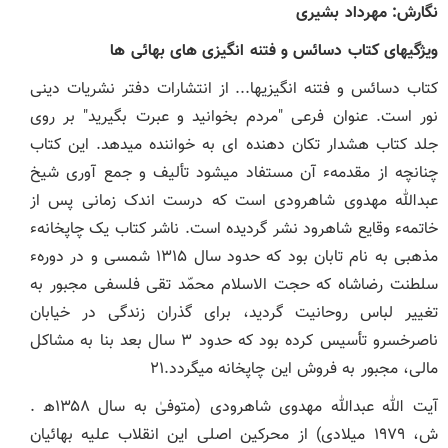
نگارش: مهرداد بشیری
ویژگی‏های کتاب دسائس و فتنه ‏انگیزی‏ های بهائی‏ ها
کتاب
دسائس و فتنه ‏انگیزی‏ها... از انتشارات دفتر نشریات دینی
نور است. عنوان فرعی "مردم بخوانید و عبرت بگیرید" بر روی
جلد کتاب هشدار تکان‏ دهنده‏ ای به خواننده می‏دهد. این کتاب
چنانچه از مقدمهء آن مستفاد می‏شود تألیف و جمع ‏آوری شیخ
عبدالله مهدوی شاهرودی است که درست اندک زمانی پس از
خاتمهء وقایع شاهرود نشر گردیده است. ناشر کتاب یک چاپخانهء
مذهبی به نام تابان بود که حدود سال ۱۳۱۵ شمسی و در دورهء
سلطنت رضاشاه که حجت الاسلام محمّد تقی فلسفی مجبور به
تغییر لباس روحانیت گردید، برای گذران زندگی در خیابان
ناصرخسرو تأسیس کرده بود که حدود ۳ سال بعد بنا به مشاکل
مالی، مجبور به فروش این چاپخانه می‏گردد.۲۱
آیت ‏الله عبدالله مهدوی شاهرودی (متوفیٰ به سال ۱۳۵۸ھ .
ش، ۱۹۷۹ میلادی) از محرکین اصلی این انقلاب علیه بهائیان