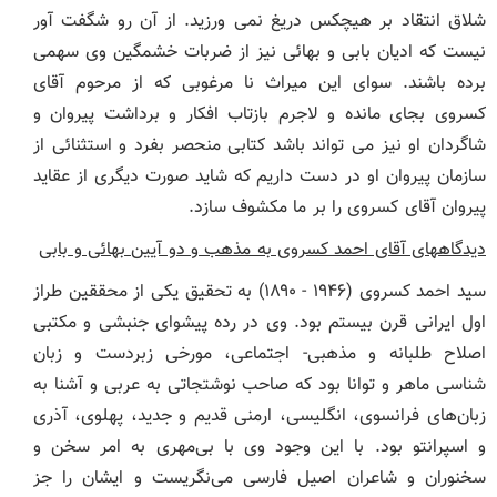
شلاق انتقاد بر هیچکس دریغ نمی ورزید. از آن رو شگفت آور
نیست که ادیان بابی و بهائی نیز از ضربات خشمگین وی سهمی
برده باشند. سوای این میراث نا مرغوبی که از مرحوم آقای
کسروی بجای مانده و لاجرم بازتاب افکار و برداشت پیروان و
شاگردان او نیز می تواند باشد کتابی منحصر بفرد و استثنائی از
سازمان پیروان او در دست داریم که شاید صورت دیگری از عقاید
پیروان آقای کسروی را بر ما مکشوف سازد.
دیدگاههای آقای احمد کسروی به مذهب و دو آیین بهائی و بابی
سید احمد کسروی (۱۹۴۶ - ۱۸۹۰) به تحقیق یکی از محققین طراز
اول ایرانی قرن بیستم بود. وی در رده پیشوای جنبشی و مکتبی
اصلاح طلبانه و مذهبی- اجتماعی، مورخی زبردست و زبان
شناسی ماهر و توانا بود که صاحب نوشتجاتی به عربی و آشنا به
زبان‌های فرانسوی، انگلیسی، ارمنی قدیم و جدید، پهلوی، آذری
و اسپرانتو بود. با این وجود وی با بی‌مهری به امر سخن و
سخنوران و شاعران اصیل فارسی می‌نگریست و ایشان را جز