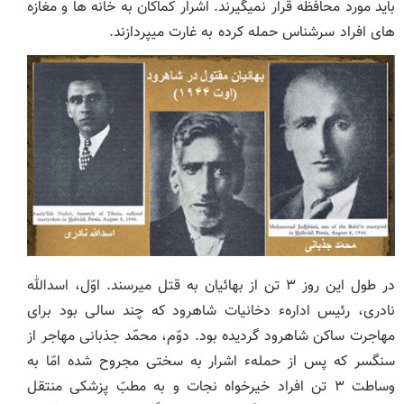
باید مورد محافظه قرار نمی‏گیرند. اشرار کماکان به خانه ‏ها و مغازه
‏های افراد سرشناس حمله کرده به غارت می‏پردازند.
در طول این روز ۳ تن از بهائیان به قتل می‏رسند. اوّل، اسدالله
نادری، رئیس ادارهء دخانیات شاهرود که چند سالی بود برای
مهاجرت ساکن شاهرود گردیده بود. دوّم، محمّد جذبانی مهاجر از
سنگسر که پس از حملهء اشرار به سختی مجروح شده امّا به
وساطت ۳ تن افراد خیرخواه نجات و به مطبّ پزشکی منتقل