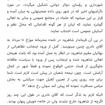
شهرداری و رؤسای دوائر دولتی تشکیل می‏گردد، در مورد
ناآرامی‏های اخیر که در شهر روی داده صحبت‏هایی به میان آمده و
قرار بر این می‏شود که علماء در مجامع عمومی و منابر به اهالی
گوشزد نمایند که اینان از هر گونه اقداماتی که مخلّ نظم و
آسایش عمومی است اجتناب نمایند.
در پی آن فرماندار شاهرود در نامهء محرمانه مورّخ ۱۰ مرداد به
آقای نادری چنین می‏نویسد: "قبل از ورود اینجانب تظاهراتی از
بهائیان مقیم شاهرود در انظار به عمل آمده بود که باعث هیجان
اهالی شاهرود شده و اینجانب پس از ورود با سیاست عاقلانه
جلوگیری از فساد حتمی ‏الوقوع نموده و فعلاً شهر در کمال
آرامش است. چون نیمهء شعبان در پیش است لازم است شما
برای چند روزی پس از تعیین کفیل جهت سرکشی به بخش
میامی مسافرت نموده که پیش ‏آمد سوئی رخ ندهد".۱۴
البتّه لازم به تذکّر است که آقای نادری در طول این چند روز
اگرچه از شاهرود خارج نشدند ولی در خانهء خویش پنهان بودند.