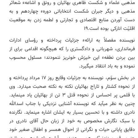
مذهبی علماء و شکست ظاهری بهائیان و رونق و اشاعهء شعائر
مذهبی و دیگر جبران شکست انتخاباتی دورهء چهاردهم و به
دست آوردن منابع اقتصادی و تجارتی و لطمه زدن به موقعیت
اقلیّت انارکی بوده است.۱۹
نویسنده مفصلاً به ارائهء جزئیات پرداخته و رؤسای ادارات
فرمانداری، شهربانی و دادگستری را که هیچگونه اقدامی برای از
بین بردن نطفهء این خیزش خونریز ننمودند؛ مسئول محسوب
نموده و به باد انتقاد می‏گیرد.
در بخش سوّم، نویسنده به جزئیات وقایع روز ۱۷ مرداد پرداخته و
از نحوهء کشتار و تاراج بهائیان نکته به نکته صحبت می‏دارد. وی
با قلمی پر احساس از نحوهء قتل ۳ تن از بهائیان یاد می‏نماید.
چنین به نظر می‏آید که نویسنده آشنایی نزدیکی با جناب اسدالله
نادری داشته و با تحسین بسیار به ایشان اشاره می‏نماید. نگارنده
با سبک نگارش مخصوص به خود از زبان حال آقای نادری در
دقایق پایانی حیات و نگرانی از احوال همسر و اطفال صغیر خود