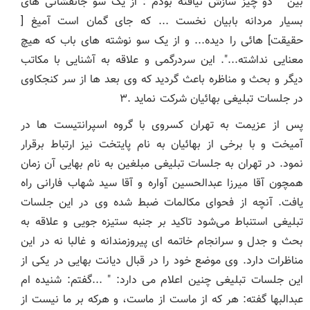
بین " دو چیز سازش نیافته بودم : از یک سو جانفشانی های
بسیار مردانه بابیان نخست ... که جای گمان است آمیغ [
حقیقت] هائی را دیده... و از یک سو نوشته های باب که هیچ
معنایی نداشته...". این سردرگمی و علاقه به آشنایی با مکاتب
دیگر و بحث و مناظره باعث گردید که وی بعد ها از سر کنجکاوی
در جلسات تبلیغی بهائیان شرکت نماید .۳
پس از عزیمت به تهران کسروی با گروه اسپرانتیست ها در
آمیخت و با برخی از بهائیان به نام پایتخت نیز ارتباط برقرار
نمود. در تهران به جلسات تبلیغی مبلغین به نام بهایی آن زمان
همچون آقا میرزا عبدالحسین آواره و آقا سید شهاب فارانی راه
یافت. آنچه از فحوای مکالمات ضبط شده وی در این جلسات
تبلیغی استنباط می‌شود تاکید بر جنبه ستیزه جویی و علاقه به
بحث و جدل و سرانجام خاتمه ای پیروزمندانه و غالبا نه در این
مناظرات دارد. وی موضع خود را در قبال دیانت بهایی در یکی از
این جلسات تبلیغی چنین اعلام می دارد: " ...گفتم: شنیده ام
عبدالبها گفته: هر که از ماست از ماست، و هرکه بر ما نیست از