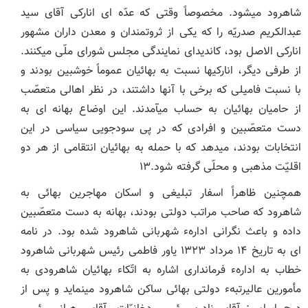
شاهرود می‏شود. مخصوصاً وقتی که عدّه‏ ای انارکی آقای سید
عبدالکریم صدریّه را که یکی از ثروتمندان و معدن‏ داران مشهور
انارکی الاصل بود، کاندیدای نمایندگی مجلس شورای ملّی می‏کنند.
از طرفی دیگر، انارکی‏ها نسبت به بهائیان عموماً خوشبین بودند و
با نسبت فامیلی که برخی با آنها داشتند، در نظر اهالی متعصّب
از حامیان بهائیان به حساب می‏آمدند. این اوضاع بهانه ‏ای به
دست متعصّبین و افرادی که در پی سودجویی سیاسی در این
انتخابات بودند، می‏دهد که با حمله به بهائیان انتقامی از هر دو
اقلیّت مذهبی و محلّی گرفته شود.۱۳
همچنین ظاهراً اسفار تبلیغی و اسکان مهاجرین بهائی به
شاهرود که صاحب مراتب دولتی بودند، بهانه به دست متعصّبین
داده و باعث نگرانی ادارهء شهربانی شاهرود شده بود. در نامه
‏ای به تاریخ ۱۴ مرداد ۱۳۲۳ یاور فاطمی رئیس شهربانی شاهرود
خطاب به ادارهء فرمانداری اشاره به اتّکاء بهائیان شاهرودی به
مأمورین عالی‏رتبهء دولتی بهائی ساکن شاهرود می‏نماید و پس از