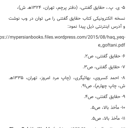
۵- ی. پ.، حقایق گفتنی، (دفتر پرچم، تهران، ۱۳۲۴ھ. ش)،
نسخه الکترونیکی کتاب حقایق گفتنی
را می توان در وب نوشت
و آدرس اینترنتی ذیل پیدا نمود:
tps://mypersianbooks.files.wordpress.com/2015/08/haq_yeq-
e_goftani.pdf
۶- حقایق گفتنی، ص۲.
۷- حقایق گفتنی، ص۳.
۸- احمد کسروی، بهائیگری، (چاپ مرد امروز، تهران، ۱۳۳۵ھ.
ش، چاپ چهارم)، ص۹۱.
۹- حقایق گفتنی، ص۴.
۱۰- مأخذ بالا، ص۵.
۱۱- مأخذ بالا، ص۵.