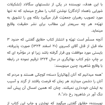
با این هدف، نویسنده در یکی از نشست‏های سگالاد (تشکیلات
شورایی باهماد آزادگان) نوشتن کتاب را مطرح می‏نماید که نه تنها
مورد تصویب رهبران جمعیّت قرار می‏گیرد بلکه وی را تشویق به
تهیّهء هر چه سریع‏تر این مطالب برای نشر حقیقت وقایع
می‏نماید.
آنچه مسلّم است تهیّه و انتشار کتاب حقایق گفتنی که حدود ۳
ماه قبل از قتل آقای کسروی (۲۰ اسفند ۱۳۲۴) صورت پذیرفته،
بایستی مورد موافقت وی قرار گرفته باشد زیرا او در مؤخّره ‏ای که
بر چاپ دوّم کتاب بهائی‏گری در سال ۱۳۲۴ ترقیم نموده در رابطه
با وقایع شاهرود چنین می‏نویسند:
"همه می‏دانیم که آنان [بهائیان] دستهء کوچکی هستند و مردم که
آنان را دشمن می‏دارند هر زمان که فرصت یافتند از گزند و آسیب
به ایشان خودداری نمی‏کنند. چنان که همین امسال آن پیش آمد
ننگ ‏آور در شاهرود رخ داد".۸
نویسندهء حقایق گفتنی می‏گوید که نوشتن و چاپ این کتاب از