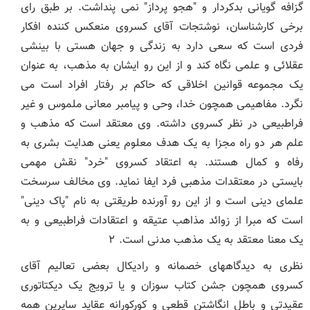
گزافه گویانی بدکردار و "هجو پرداز" نمی پنداشت. بر طبق رای
برخی کارشناسان، نوشتجات آقای کسروی منعکس کننده افکار
فردی است که سعی دارد به زندگی و جهان هستی با بینشی
عقلائی و علمی نگاه کند و از این رو ایشان به مذهب، به عنوان
یک مجموعه قوانین اخلاقی که حاکم بر رفتار افراد است می
نگرد. مفاهیمی همچون خدا، وحی و پیامبر معانی ملموس و غیر
فراطبیعی در نظر کسروی داشته. وی معتقد است که مذهب و
علم هر دو راه مجزا به یک هدف معلوم یعنی هدایت بشری به
رفاه و کمال هستند. به اعتقاد کسروی "خرد" نقش مهمی
بایستی در معتقدات مذهبی فرد ایفا نماید. وی مخالف سرسخت
علمای دینی است و از این رو آورنده طریقتی به نام "پاک دینی"
است که مبرا از زوائد مذاهب عتیقه و اعتقادات فراطبیعی و به
یک معنا معتقد به یک مذهب مدنی است. ۲
نظری به دیدگاههای خصمانه و رادیکال بعضی تعالیم آقای
کسروی همچون جشن کتاب سوزان و یا ترویج یک دیکتاتوری
عقیدتی و باطل انگاشتن قطعی و کورکورانه عقاید سایرین همه