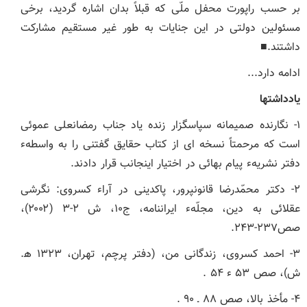
بر حسب راپورت محفل ملّی که قبلاً بدان اشاره گردید، برخی
مسئولین دولتی در این جنایات به طور غیر مستقیم مشارکت
داشتند.■
ادامه دارد...
یادداشت‏ها
۱- نگارنده صمیمانه سپاسگزار زنده یاد جناب رمضانعلی عموئی
است که مرحمتاً نسخه‏ ای از کتاب حقایق گفتنی را به واسطهء
دفتر نشریهء پیام بهائی در اختیار اینجانب قرار دادند.
۲- دکتر محمّدرضا قانون‏پرور، پاکدینی در آراء کسروی: نگرشی
عقلائی به دین، مجلّهء ایران‏نامه، ج۱۰، ش ۲-۳ (۲۰۰۲)،
صص۲۳۷-۲۴۳.
۳- احمد کسروی، زندگانی من، (دفتر پرچم، تهران، ۱۳۲۳ ھ.
ش)، صص ۵۳ ء ۵۴ .
۴- مأخذ بالا، صص ۸۸ ـ ۹۰ .