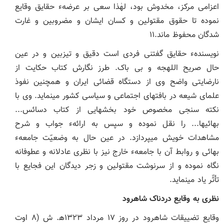
اعزامی مرکز، مخدوش بود، لهٰذا سعی بر عرضهء حقایق وقایع
نموده تا حقوق مقتولین و کسان ایشان و مضروبین و غارت
شدگان محفوظ ماند.۱۱
نویسندهء حقایق گفتنی فردی است دقیق و تیزبین و در عین
حال صریح ‏اللهجه و بی‏ باک. طرز نگارش کتاب حکایت از
نارضایتی واضح وی از دستگاه قضائی ایران و همچنین نفوذ
علمای شیعه در بافت‏های اجتماعی و سیاسی کشور می‏نماید. وی با
نکته‏ سنجی مخصوص خود بخش‏هایی از کتاب دسائس...
بهائی‏ها... را نقل نموده و سپس به ارائهء جواب و شرح
مشاهدات خویش می‏پردازد. در عین حال به وضعیّت جامعهء
بهائی و روابط آن با جامعهء خارج نیز با نظری عادلانه و عطوفانه
نگاه نموده و از سرنوشت مقتولین و زجر دیدگان این فجایع با
تأثّر یاد می‏نماید.
نظری به وقایع دردناک شاهرود
وقایع تضییقات شاهرود در روز ۱۷ مرداد ۱۳۲۳ھ. ش (۸ اوت