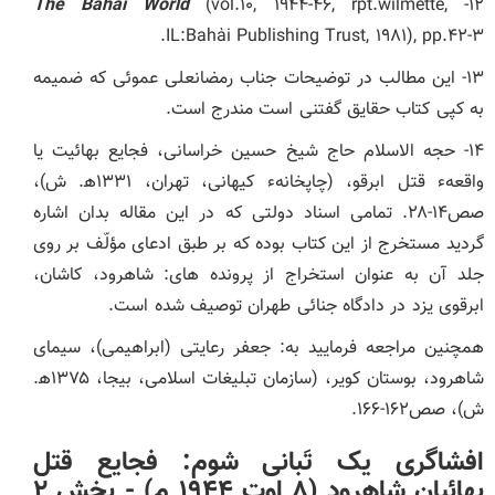
The Bahài World
(vol.۱۰, ۱۹۴۴-۴۶, rpt.wilmette,
۱۲-
IL:Bahài Publishing Trust, ۱۹۸۱), pp.۴۲-۳.
۱۳- این مطالب در توضیحات جناب رمضانعلی عموئی که ضمیمه
به کپی کتاب حقایق گفتنی است مندرج است.
۱۴- حجه الاسلام حاج شیخ حسین خراسانی، فجایع بهائیت یا
واقعهء قتل ابرقو، (چاپخانهء کیهانی، تهران، ۱۳۳۱ھ. ش)،
صص۱۴-۲۸. تمامی اسناد دولتی که در این مقاله بدان اشاره
گردید مستخرج از این کتاب بوده که بر طبق ادعای مؤلّف بر روی
جلد آن به عنوان استخراج از پرونده ‏های: شاهرود، کاشان،
ابرقوی یزد در دادگاه جنائی طهران توصیف شده است.
همچنین مراجعه فرمایید به: جعفر رعایتی (ابراهیمی)، سیمای
شاهرود، بوستان کویر، (سازمان تبلیغات اسلامی، بی‏جا، ۱۳۷۵ھ.
ش)، صص۱۶۲-۱۶۶.
افشاگری یک تَبانی شوم: فجایع قتل
بهائیان شاهرود (۸ اوت ۱۹۴۴ م) -
بخش ۲