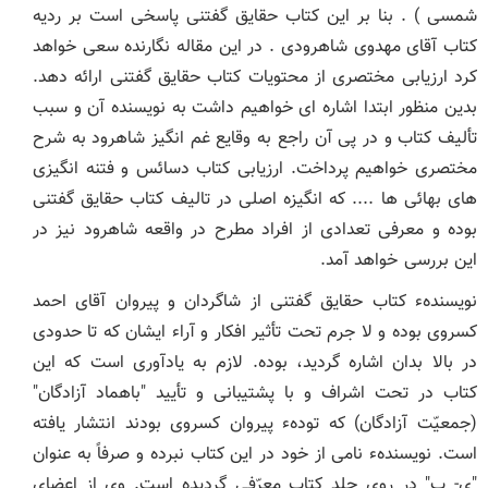
شمسی ) . بنا بر این کتاب حقایق گفتنی پاسخی است بر ردیه
کتاب آقای مهدوی شاهرودی . در این مقاله نگارنده سعی خواهد
کرد ارزیابی مختصری از محتویات کتاب حقایق گفتنی ارائه دهد.
بدین منظور ابتدا اشاره ای خواهیم داشت به نویسنده آن و سبب
تألیف کتاب و در پی آن راجع به وقایع غم انگیز شاهرود به شرح
مختصری خواهیم پرداخت. ارزیابی کتاب دسائس و فتنه انگیزی
های بهائی ها .... که انگیزه اصلی در تالیف کتاب حقایق گفتنی
بوده و معرفی تعدادی از افراد مطرح در واقعه شاهرود نیز در
این بررسی خواهد آمد.
نویسندهء کتاب حقایق گفتنی از شاگردان و پیروان آقای احمد
کسروی بوده و لا جرم تحت تأثیر افکار و آراء ایشان که تا حدودی
در بالا بدان اشاره گردید، بوده. لازم به یادآوری است که این
کتاب در تحت اشراف و با پشتیبانی و تأیید "باهماد آزادگان"
(جمعیّت آزادگان) که تودهء پیروان کسروی بودند انتشار یافته
است. نویسندهء نامی از خود در این کتاب نبرده و صرفاً به عنوان
"ی- پ" در روی جلد کتاب معرّفی گردیده است. وی از اعضای