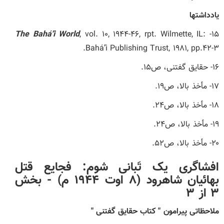
یادداشت‏ها
The Bahá'í World
, vol. ۱۰, ۱۹۴۴-۴۶, rpt. Wilmette, IL:
۱۵-
Bahá'í Publishing Trust, ۱۹۸۱, pp.۴۲-۳.
۱۶- حقایق گفتنی، ص۱۵.
۱۷- مأخذ بالا، ص۱۹.
۱۸- مأخذ بالا، ص۲۴.
۱۹- مأخذ بالا، ص۲۴.
۲۰- مأخذ بالا، ص۵۲.
افشاگری یک تَبانی شوم: فجایع قتل
بهائیان شاهرود (۸ اوت ۱۹۴۴ م) -
بخش
۳ از ۳
ملاحظاتی پیرامون " کتاب حقایق گفتنی "