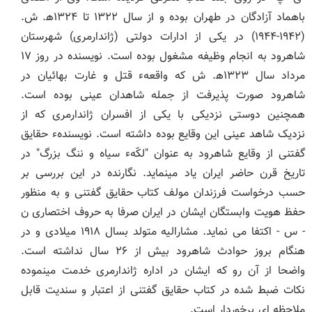
باهماد آزادگان در طهران بوده و از سال ۱۳۲۲ تا ۱۳۲۴ھ. ش.
(۱۹۴۲-۱۹۴۴) در یکی از ادارات دولتی (ژاندارمری) شهرستان
شاهرود به انجام وظیفه مشغول بوده است. نویسنده در روز ۱۷
مرداد سال ۱۳۲۳ھ. ش که واقعهء قتل و غارت بهائیان در
شاهرود صورت پذیرفت از جمله شاهدان عینی بوده است.
همچنین دوستی نزدیکی با یکی از افسران ژاندارمری که از
نزدیک شاهد عینی این وقایع بوده داشته است. نویسندهء حقایق
گفتنی از وقایع شاهرود به عنوان "لکّهء سیاه و ننگ بزرگ" در
تاریخ قرن حاضر ایران یاد می‏نماید. نگارنده در این بررسی بر
حسب درخواست فرزندان مولف کتاب حقایق گفتنی و به منظور
حفظ هویت وابستگان ایشان در ایران صرفا به حروف اختصاری ن
- س - اکتفا می نماید. مشارالیه متولد بسال ۱۹۱۸ میلادی و در
هنگام بروز حوادث شاهرود بیش از ۲۶ سال نداشته است.
واضحا از آن رو که ایشان در اداره ژاندارمری خدمت مینموده
نکات ضبط شده در کتاب حقایق گفتنی از اعتبار و سندیت قابل
ملاحظه ای برخوردار است.