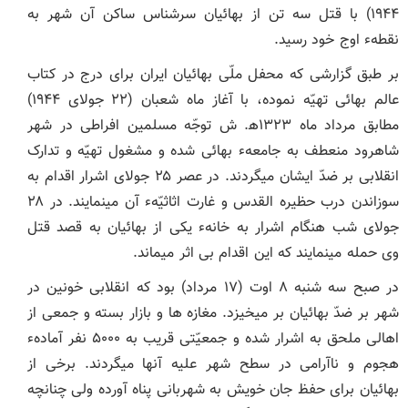
۱۹۴۴) با قتل سه تن از بهائیان سرشناس ساکن آن شهر به
نقطهء اوج خود رسید.
بر طبق گزارشی که محفل ملّی بهائیان ایران برای درج در کتاب
عالم بهائی تهیّه نموده، با آغاز ماه شعبان (۲۲ جولای ۱۹۴۴)
مطابق مرداد ماه ۱۳۲۳ھ. ش توجّه مسلمین افراطی در شهر
شاهرود منعطف به جامعهء بهائی شده و مشغول تهیّه و تدارک
انقلابی بر ضدّ ایشان می‏گردند. در عصر ۲۵ جولای اشرار اقدام به
سوزاندن درب حظیره القدس و غارت اثاثیّهء آن می‏نمایند. در ۲۸
جولای شب هنگام اشرار به خانهء یکی از بهائیان به قصد قتل
وی حمله می‏نمایند که این اقدام بی ‏اثر می‏ماند.
در صبح سه ‏شنبه ۸ اوت (۱۷ مرداد) بود که انقلابی خونین در
شهر بر ضدّ بهائیان بر می‏خیزد. مغازه ‏ها و بازار بسته و جمعی از
اهالی ملحق به اشرار شده و جمعیّتی قریب به ۵۰۰۰ نفر آمادهء
هجوم و ناآرامی در سطح شهر علیه آنها می‏گردند. برخی از
بهائیان برای حفظ جان خویش به شهربانی پناه آورده ولی چنانچه