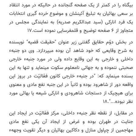
بی‏گناه را در کمتر از یک صفحه گنجانده در حالیکه در مورد انتقاد
بر سعی بهائیان به تبلیغ آئینشان و موضوع خرده ‏گیری انتخابات
یک فرد انارکی (سید عبدالکریم صدریه) به نمایندگی مجلس در
متجاوز از ۶ صفحه توضیح و قلمفرسایی نموده است.۱۷
در بخش دوّم حقایق گفتنی زیر عنوان "حقیقت قضیه" نویسنده
به شرح وقایعی که خود شاهد آن بوده می‏پردازد. وی دو جنبهء
داخلی و خارجی به این وقایع داده ولی در مورد جنبهء خارجی
صحبتی ننموده و به جهاتی نامعلوم سکوت می‏نماید و تنها به این
بسنده می‏نماید که: "در جنبهء خارجی کانون فعّالیّت در بروز این
واقعه دور از شاهرود بوده و ثانیاً در این جنبه نفع مادی و معنوی
برای هیچیک از دستجات شاهرودی و انارکی شیعه یا بهائی مورد
نظر نبوده...".۱۸
در مقابل، از نقطه نظر جنبهء داخلی، مرکز فعّالیّت در ایجاد این
جنایت در طهران بوده و غرض از ایجاد آن یکی نفع مادی
مهاجمین از چپاول منازل و دکاکین بهائیان و دیگر تقویت وجههء