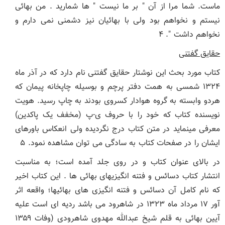
ماست. شما مرا از آن " بر ما نیست " ها شمارید . من بهائی
نیستم و نخواهم بود ولی با بهائیان نیز دشمنی نمی دارم و
نخواهم داشت ". ۴
حقایق گفتنی
کتاب مورد بحث این نوشتار حقایق گفتنی نام دارد که در آذر ماه
۱۳۲۴ شمسی به همت دفتر پرچم و بوسیله چاپخانه پیمان که
هردو وابسته به گروه هوادار کسروی بودند به چاپ رسید. هویت
نویسنده کتاب که خود را با حروف ی-پ (مخفف یک پاکدین)
معرفی مینماید در متن کتاب درج نگردیده ولی انعکاس باورهای
ایشان را در صفحات کتاب به سادگی می توان مشاهده نمود. ۵
در بالای عنوان کتاب و در روی جلد آمده است؛ به مناسبت
انتشار کتاب دسائس و فتنه انگیزیهای بهائی ها . این کتاب اخیر
که نام کامل آن دسائس و فتنه انگیزی های بهائیها؛ واقعه اثر
آور ۱۷ مرداد ماه ۱۳۲۳ در شاهرود می باشد ردیه ای است علیه
آیین بهائی به قلم شیخ عبدالله مهدوی شاهرودی (وفات ۱۳۵۹