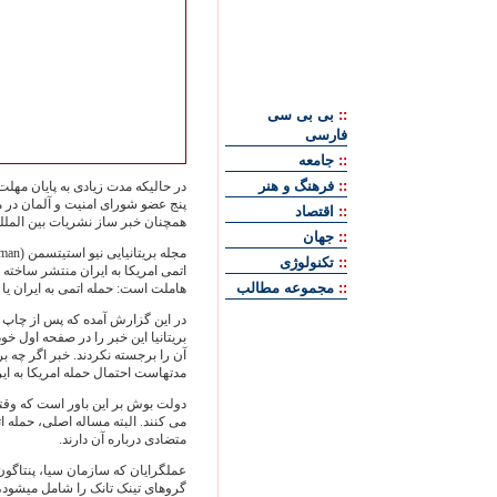
::
بی بی سی
فارسی
::
جامعه
::
فرهنگ و هنر
در حالیکه مدت زیادی به پایان مهل
پنج عضو شورای امنیت و آلمان در م
::
اقتصاد
همچنان خبر ساز نشریات بین المل
::
جهان
::
تکنولوژی
اتمی امریکا به ایران منتشر ساخته 
::
مجموعه مطالب
هاملت است: حمله اتمی به ایران یا
در اين گزارش آمده که پس از چاپ م
بریتانیا این خبر را در صفحه اول خ
آن را برجسته نکردند. خبر اگر چه بر
مدتهاست احتمال حمله امریکا به ایر
دولت بوش بر این باور است که وقتی 
می کنند. البته مساله اصلی، حمله ا
متضادی درباره آن دارند.
عملگرايان که سازمان سیا، پنتاگون
گروهای تینک تانک را شامل میشود، 