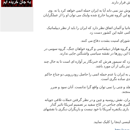
 قرار دارند.
 نیز نمی داند آيا به ایران حمله اتمی خواهد کرد یا نه. وی
 این گروه تقریبا خارج شده واينک می توان او را از عملگرايان
ا و آلمان اتفاق نظر دارد که ایران را باید از نظر دیپلماتیک
امی عليه اين کشور دست زد.
 دو گروه هوادار دیپلماسی و گروه خواهان جنگ، گروه سومی در
ا این روزها در نقشه سیاسی واشنگتن جایی ندارند.
د که سیمور هرش که خبرنگار پر آوازه ای است تا به حال چند
نیز یکی از آن مورد باشد.
 به ایران یا عدم حمله اتمی را حاصل رودررویی دو جناح حاکم
یادی ساده نگری است.
لد و چنی را نمی توان واقع گرا ندانست. آنان سود و ضرر
نجند.
ران، نقش روسیه و چین و در نظر گرفتن حملات تلافی جویانه
یری های جناحی در کاخ سفید بر تصمیم امریکا تاثیر گذار
ن بازی یکنفره آمریکا با خود نیست و بازیگران دیگری با نقشهای
يسی اينجا را کليک نماييد.