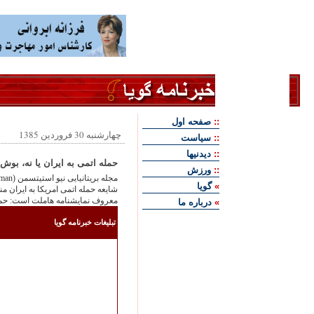
::
صفحه اول
چهارشنبه 30 فروردین 1385
::
سياست
::
ديدنيها
حمله اتمی به ایران یا نه، بوش 
::
ورزش
»
گويا
شایعه حمله اتمی امریکا به ایران م
معروف نمایشنامه هاملت است: حمله 
»
درباره ما
تبليغات خبرنامه گويا