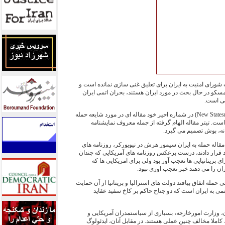
ت شورای امنیت به ایران برای تعلیق غنی سازی نمانده است و
سکو در حال بحث در مورد ایران هستند، بحران اتمی ایران
لی است.
مجله بریتانیایی نیو استیتسمن (New Statesman) در شماره اخیر خود مقاله ای در مورد شایعه حمله
است. تیتر مقاله الهام گرفته از جمله معروف نمایشنامه
 نه، بوش تصمیم می گیرد.
قاله حمله به ایران سیمور هرش در نیویورکر، روزنامه های
ود قرار دادند، درست برعکس روزنامه های آمریکایی که چندان
ای بریتانیایی ها تعجب آور بود ولی برای امریکایی ها که
ان را می دهند خبر تعجب اوری نبود.
حمله اتفاق بیافتد دولت های استرالیا و بریتانیا از آن حمایت
تمی به ایران است که دو جناح حاکم بر کاخ سفید عقاید
، وزارت امورخارجه، بسیاری از سیاستمدران آمریکایی و
کاملا مخالف چنین عملی هستند. در مقابل آنان، ایدئولوگ