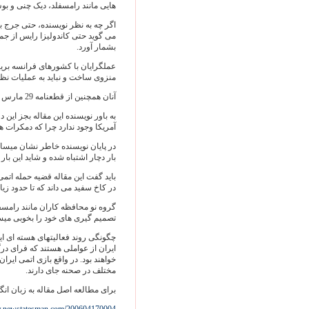
هایی مانند رامسفلد، دیک چنی و بوش
اگر چه به نظر نویسنده، حتی جرج بوش
می گويد حتی کاندولیزا رایس از جمع
بشمار آورد.
عملگرايان با کشورهای فرانسه بریتانی
منزوی ساخت و نبايد به عمليات نظ
آنان همچنین از قطعنامه 29 مارس شورای امنیت بشدت دفاع می کنند.
به باور نويسنده اين مقاله بجز این
آمریکا وجود ندارد چرا که دمکرات ه
در پایان نویسنده خاطر نشان میساز
بار دچار اشتباه شده و شاید این بار 
باید گفت این مقاله قضیه حمله اتمی
در کاخ سفید می داند که تا حدود ز
گروه نو محافظه کاران مانند رامسف
تصمیم گیری های خود را بخوبی میس
چگونگی روند فعالیتهای هسته ای ای
ایران از عواملی هستند که فرای درگ
خواهند بود. در واقع بازی اتمی ایرا
مختلف در صحنه جای دارند.
برای مطالعه اصل مقاله به زبان انگل