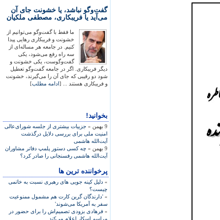
گفت‌وگو نباشد، یا خشونت جای آن
می‌آید یا فریبکاری، مصطفی ملکیان
ما فقط با گفت‌وگو می‌توانیم از
خشونت و فریبکاری رهایی پیدا
کنیم. در جامعه هر مساله‌ای از
سه راه رفع می‌شود، یکی
گفت‌وگوست، یکی خشونت و
دیگر فریبکاری. اگر در جامعه گفت‌وگو تعطیل
شود دو رقیبی که جای آن را می‌گیرند، خشونت
و فریبکاری هستند ... [
ادامه مطلب
]
بخوانید!
9 بهمن »
جزییات بیشتری از جلسه شورای‌عالی
امنیت ملی برای بررسی دلایل درگذشت
آیت‌الله هاشمی
9 بهمن »
چه کسی دستور پلمپ دفاتر مشاوران
آیت‌الله هاشمی رفسنجانی را صادر کرد؟
پرخواننده ترین ها
»
دلیل کینه جویی های رهبری نسبت به خاتمی
چیست؟
»
'دارندگان گرین کارت هم مشمول ممنوعیت
سفر به آمریکا می‌شوند'
»
فرهادی بزودی تصمیم‌اش را برای حضور در
مراسم اسکار اعلام می‌کند