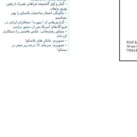
»
گیتار و آواز گلشیفته فراهانی همراه با رقص
بهروز وثوقی
»
چگونگی انفجار ساختمان پلاسکو را بهتر
بشناسیم
»
گزارش‌هایی از "دیپورت" مسافران ایرانی در
فرودگاه‌های آمریکا پس از دستور ترامپ
»
مشاور رفسنجانی: عکس هاشمی را دستکاری
کرده‌اند
»
تصویری: مانکن های پلاسکو!
»
تصویری: سرمای 35 درجه زیر صفر در
مسکو!