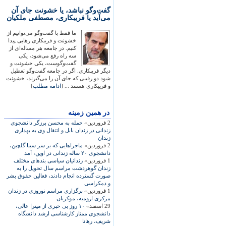
گفت‌وگو نباشد، یا خشونت جای آن
می‌آید یا فریبکاری، مصطفی ملکیان
ما فقط با گفت‌وگو می‌توانیم از
خشونت و فریبکاری رهایی پیدا
کنیم. در جامعه هر مساله‌ای از
سه راه رفع می‌شود، یکی
گفت‌وگوست، یکی خشونت و
دیگر فریبکاری. اگر در جامعه گفت‌وگو تعطیل
شود دو رقیبی که جای آن را می‌گیرند، خشونت
و فریبکاری هستند ... [
ادامه مطلب
]
در همين زمينه
2 فروردین»
حمله به محسن برزگر دانشجوی
زندانی در زندان بابل و انتقال وی به بهداری
زندان
2 فروردین»
ماجراهايی که بر سر سينا گلچين،
دانشجوی ۲۰ ساله زندانی در اوين، آمد
1 فروردین»
زندانيان سياسی بندهای مختلف
زندان گوهردشت مراسم سال تحويل را به
صورت گسترده انجام دادند، فعالين حقوق بشر
و دمکراسی
1 فروردین»
برگزاری مراسم نوروزی در زندان
مرکزی اروميه، موکريان
29 اسفند»
۱۰ روز بی خبری از ميترا عالی،
دانشجوی ممتاز کارشناسی ارشد دانشگاه
شريف، رهانا