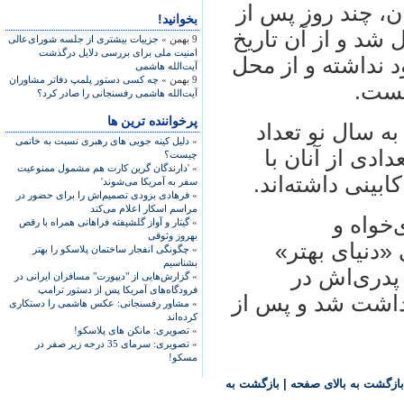
، چند روز پس از
بخوانید!
 شد و از آن تاریخ
9 بهمن »
جزییات بیشتری از جلسه شورای‌عالی
امنیت ملی برای بررسی دلایل درگذشت
د نداشته و از محل
آیت‌الله هاشمی
9 بهمن »
چه کسی دستور پلمپ دفاتر مشاوران
یست.
آیت‌الله هاشمی رفسنجانی را صادر کرد؟
پرخواننده ترین ها
ه سال نو تعداد
»
دلیل کینه جویی های رهبری نسبت به خاتمی
ادی از آنان با
چیست؟
»
'دارندگان گرین کارت هم مشمول ممنوعیت
بینی داشته‌اند.
سفر به آمریکا می‌شوند'
»
فرهادی بزودی تصمیم‌اش را برای حضور در
مراسم اسکار اعلام می‌کند
خواه و
»
گیتار و آواز گلشیفته فراهانی همراه با رقص
بهروز وثوقی
«دنیای بهتر»
»
چگونگی انفجار ساختمان پلاسکو را بهتر
بشناسیم
در منزل پدری‌اش در
»
گزارش‌هایی از "دیپورت" مسافران ایرانی در
فرودگاه‌های آمریکا پس از دستور ترامپ
زداشت شد و پس از
»
مشاور رفسنجانی: عکس هاشمی را دستکاری
کرده‌اند
»
تصویری: مانکن های پلاسکو!
»
تصویری: سرمای 35 درجه زیر صفر در
مسکو!
بازگشت به بالای صفحه
|
بازگشت به