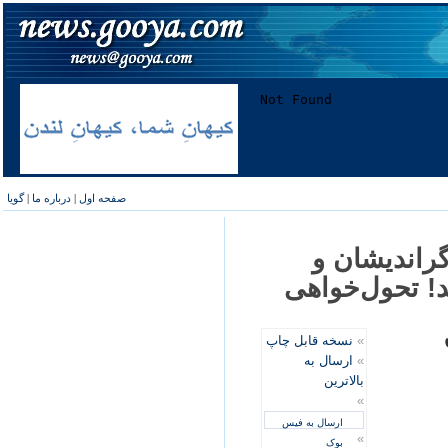
صفحه اول
|
درباره ما
|
گویا
رانديشان و
د! تحول‌خواهی
ق
»
نسخه قابل چاپ
»
ارسال به
بالاترین
»
ارسال به فیس
»
بوک