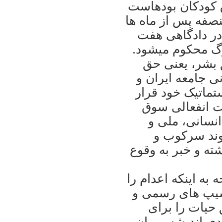
حقوق بشر، فعال محيط زيست و حقوق کودکان بوده‎است
نصفه پس از ماه ها
و شکنجه‎های طاقت‎فرسا در دادگاهی هفت
دقيقه‎ای و بدون داشتن حق دفاع، به مرگ محکوم می‎شود.
 نقض اساسی‎ترين حق بشر، يعنی حق
 و سرمايه‎های انسانی جامعه ايران و
ماتيک خود قرار
الت انفعالی سوق
ها و مطالبات انسانی، ملی و
روند سرکوب و
ته و خبر به وقوع
 به اينکه اعدام را
نسيپ های رسمی و
 حيات را برای
دی انديشه و بيان