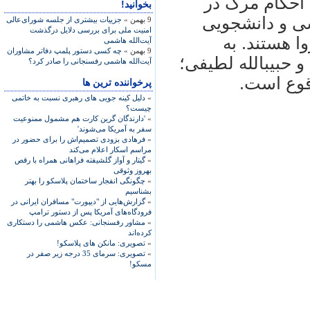
لاوه براين، احکام مرگ در
بخوانید!
ن سياسی و دانشجويی
9 بهمن »
جزییات بیشتری از جلسه شورای‌عالی
امنیت ملی برای بررسی دلایل درگذشت
ا هستند. به
آیت‌الله هاشمی
9 بهمن »
چه کسی دستور پلمپ دفاتر مشاوران
گونه‎ای که حسين خضری، زينب جلاليان و حبيب‎الله لطيفی؛
آیت‌الله هاشمی رفسنجانی را صادر کرد؟
پرخواننده ترین ها
»
دلیل کینه جویی های رهبری نسبت به خاتمی
چیست؟
»
'دارندگان گرین کارت هم مشمول ممنوعیت
سفر به آمریکا می‌شوند'
»
فرهادی بزودی تصمیم‌اش را برای حضور در
مراسم اسکار اعلام می‌کند
»
گیتار و آواز گلشیفته فراهانی همراه با رقص
بهروز وثوقی
»
چگونگی انفجار ساختمان پلاسکو را بهتر
بشناسیم
»
گزارش‌هایی از "دیپورت" مسافران ایرانی در
فرودگاه‌های آمریکا پس از دستور ترامپ
»
مشاور رفسنجانی: عکس هاشمی را دستکاری
کرده‌اند
»
تصویری: مانکن های پلاسکو!
»
تصویری: سرمای 35 درجه زیر صفر در
مسکو!