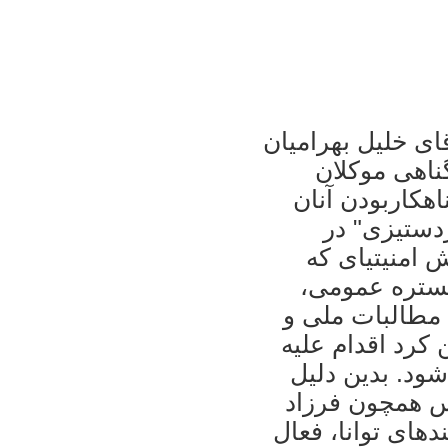
جرا شده‎است که آقای خليل بهراميان
 مدافع ۳ تن از متهمين، بارها بر بی‎گناهی موکلان
هکاربودن آنان
د موجود را گونه‎ای "کردستيزی" در
دستگاه قضايی ايران ناميده است. نگرش امنيتی‎ای که
گستره عمومی،
 مطالبات ملی و
کرد اقدام عليه
ود. بدين دليل
تدريس همچون فرزاد
کمانگر، که علاوه‌ بر شغل معلمی، نويسنده‎ای توانا، فعال