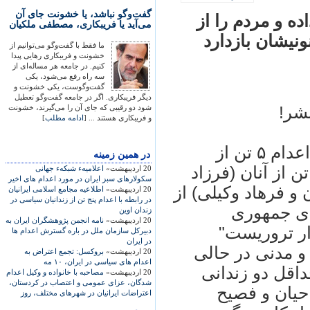
گفت‌وگو نباشد، یا خشونت جای آن
ه و مردم را از
می‌آید یا فریبکاری، مصطفی ملکیان
ما فقط با گفت‌وگو می‌توانیم از
خشونت و فریبکاری رهایی پیدا
کنیم. در جامعه هر مساله‌ای از
سه راه رفع می‌شود، یکی
گفت‌وگوست، یکی خشونت و
دیگر فریبکاری. اگر در جامعه گفت‌وگو تعطیل
شود دو رقیبی که جای آن را می‌گیرند، خشونت
و فریبکاری هستند ... [
ادامه مطلب
]
صبح روز يکشنبه مورخه ۹/۵/۲۰۱۰، خبر اعدام ۵ تن از
در همين زمينه
 از آنان (فرزاد
20 اردیبهشت»
اعلاميهء شبکهء جهانی
سکولارهای سبز ايران در مورد اعدام های اخير
و فرهاد وکيلی) از
20 اردیبهشت»
اطلاعيه مجامع اسلامی ايرانيان
در رابطه با اعدام پنج تن از زندانيان سياسی در
ای جمهوری
زندان اوين
20 اردیبهشت»
نامه انجمن پژوهشگران ايران به
ار تروريست"
دبيرکل سازمان ملل در باره گسترش اعدام ها
در ايران
و مدنی در حالی
20 اردیبهشت»
بروکسل: تجمع اعتراض به
اعدام های سياسی در ايران، ۱۰ مه
اه گذشته حداقل دو زندانی
20 اردیبهشت»
مصاحبه با خانواده و وکيل اعدام
شدگان، عزای عمومی و اعتصاب در کردستان،
حيان و فصيح
اعتراضات ايرانيان در شهرهای مختلف، روز