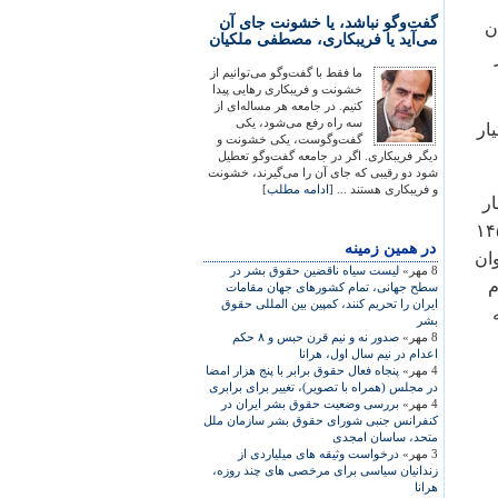
گفت‌وگو نباشد، یا خشونت جای آن
ان
می‌آید یا فریبکاری، مصطفی ملکیان
ما فقط با گفت‌وگو می‌توانیم از
خشونت و فریبکاری رهایی پیدا
کنیم. در جامعه هر مساله‌ای از
سه راه رفع می‌شود، یکی
ار
گفت‌وگوست، یکی خشونت و
دیگر فریبکاری. اگر در جامعه گفت‌وگو تعطیل
شود دو رقیبی که جای آن را می‌گیرند، خشونت
و فریبکاری هستند ... [
ادامه مطلب
]
شار
ندانیان سیاسی- عقیدتی ایران تبدیل شده است. هم اکنون حدود ۱۴۵
در همين زمينه
وان
8 مهر»
ليست سياه ناقضين حقوق بشر در
م
سطح جهانی، تمام کشورهای جهان مقامات
ايران را تحريم کنند، کمپين بين المللی حقوق
ه
بشر
8 مهر»
صدور نه و نيم قرن حبس و ۸ حکم
اعدام در نيم سال اول، هرانا
4 مهر»
پنجاه فعال حقوق برابر با پنج هزار امضا
در مجلس (همراه با تصویر)، تغییر برای برابری
4 مهر»
بررسی وضعیت حقوق بشر ایران در
کنفرانس جنبی شورای حقوق بشر سازمان ملل
متحد، ساسان امجدی
3 مهر»
درخواست وثیقه های میلیاردی از
زندانیان سیاسی برای مرخصی های چند روزه،
هرانا