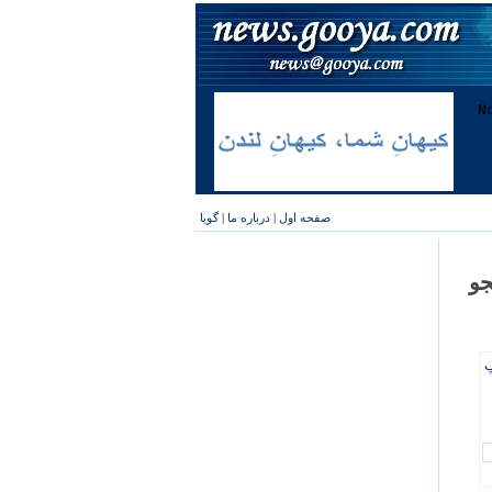
صفحه اول
|
درباره ما
|
گویا
جو
پ