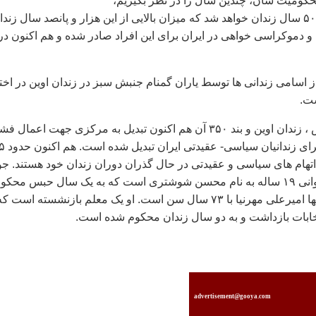
محکومیت شان، چندین سال را در نظر بگیریم،
بیش از یک هزار و ۵۰۰ سال زندان خواهد شد که میزان بالایی از این هزار و پانصد سال زند
و دموکراسی خواهی در ایران برای این افراد صادر شده و هم اکنون در
 اسامی زندانی ها توسط یاران گمنام جنبش سبز در زندان اوین در اختی
ست.
براساس این گزارش ، زندان اوین و بند ۳۵۰ آن هم اکنون تبدیل به مرکزی جهت اعمال ف
و محدودیت بیشتر برای ز
ه اتهام های سیاسی و عقیدتی در حال گذران دوران زندان خود هستند. ج
ترین این زندانیان جوانی ۱۹ ساله به نام محسن شوشتری است که به یک سال حبس محکو
شده و مسن ترین آنها امیرعلی مهرنیا با ۷۳ سال سن است. او یک معلم بازنشسته است ک
خابات بازداشت و به دو سال زندان محکوم شده است.
advertisement@gooya.com