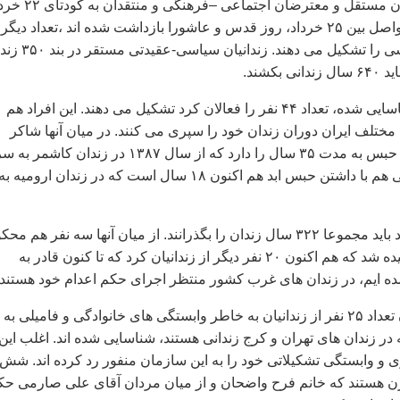
دارند. روزنامه نگاران مستقل و معترضان اجتماعی –فرهنگی 
سال ۱۳۸۸ که در فواصل بین ۲۵ خرداد، روز قدس و عاشورا بازداشت شده اند ،تعداد دیگ
از این زندانیان سیاسی را تشکیل می دهند. زندانیان سی
بکشند.
از میان زندانیان شناسایی شده، تعداد ۴۴ نفر را فعالان کرد تشکیل می دهند. این افراد هم
مختلف ایران دوران زندان خود را سپری می کنند. در میان آنها شاکر
باقی بالاترین میزان حبس به مدت ۳۵ سال را دارد که از سال ۱۳۸۷ در زندان کاشمر به
می برد. فرید صادقی هم با داشتن حبس ابد هم اکنون ۱۸ سال است که در زندان ارومیه به
زندانیان سیاسی کرد باید مجموعا ۳۲۲ سال زندان را بگذرانند. از میان آنها سه نفر هم مح
به اعدام هستند. شنیده شد که هم اکنون ۲۰ نفر دیگر از زندانیان کرد که تا کنون قادر به
شده ایم، در زندان های غرب کشور منتظر اجرای حکم اعدام خود هستند.
علاوه بر این تا کنون تعداد ۲۵ نفر از زندانیان به خاطر وابستگی های خانوادگی و فامیلی به
در زندان های تهران و کرج زندانی هستند، شناسایی شده اند. اغلب این
ی و وابستگی تشکیلاتی خود را به این سازمان منفور رد کرده اند. شش
ن زن هستند که خانم فرح واضحان و از میان مردان آقای علی صارمی حک