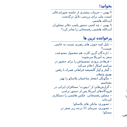
بخوانید!
9 بهمن »
جزییات بیشتری از جلسه شورای‌عالی
امنیت ملی برای بررسی دلایل درگذشت
آیت‌الله هاشمی
9 بهمن »
چه کسی دستور پلمپ دفاتر مشاوران
آیت‌الله هاشمی رفسنجانی را صادر کرد؟
پرخواننده ترین ها
»
دلیل کینه جویی های رهبری نسبت به خاتمی
چیست؟
»
'دارندگان گرین کارت هم مشمول ممنوعیت
سفر به آمریکا می‌شوند'
»
فرهادی بزودی تصمیم‌اش را برای حضور در
مراسم اسکار اعلام می‌کند
»
گیتار و آواز گلشیفته فراهانی همراه با رقص
بهروز وثوقی
»
چگونگی انفجار ساختمان پلاسکو را بهتر
بشناسیم
»
گزارش‌هایی از "دیپورت" مسافران ایرانی در
و
فرودگاه‌های آمریکا پس از دستور ترامپ
ی-
»
مشاور رفسنجانی: عکس هاشمی را دستکاری
کرده‌اند
»
تصویری: مانکن های پلاسکو!
»
تصویری: سرمای 35 درجه زیر صفر در
مسکو!
بی