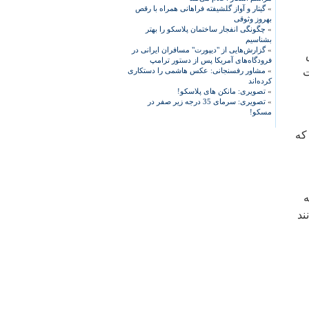
»
گیتار و آواز گلشیفته فراهانی همراه با رقص
بهروز وثوقی
»
چگونگی انفجار ساختمان پلاسکو را بهتر
بشناسیم
»
گزارش‌هایی از "دیپورت" مسافران ایرانی در
س
فرودگاه‌های آمریکا پس از دستور ترامپ
ت
»
مشاور رفسنجانی: عکس هاشمی را دستکاری
کرده‌اند
»
تصویری: مانکن های پلاسکو!
»
تصویری: سرمای 35 درجه زیر صفر در
مسکو!
که
ه
ند