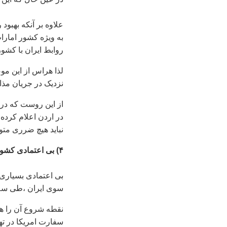
علاوه بر آنکه بهبود
به ويژه کشور امارات
روابط ايران با کشو
لذا هراس از اين مو
نزديک در جريان مذاک
از اين روست که در
در اردن اعلام کرده
نبايد هيچ ضرری مت
۴) بی اعتمادی کشورها به رفتار ايران در صحنه بين المللی
بی اعتمادی بسياری 
سوی ايران ،طی سه د
نقطه شروع آن را هم 
سفارت امريکا در ته