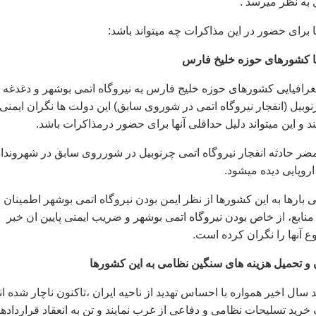
به نظر ميرسد .
ا برای حضور در اين مذاکرات چه ميتواند باشد:
جغرافيايی کشورهای حوزه خليج فارس به نيروگاه اتمی بوشهر و دغدغه
وبيل (انفجار نيروگاه اتمی در شوروی سابق) اين دولت ها نگران ايمنی
 و اين ميتواند دليل حداقلی آنها برای حضور درمذاکرات باشد.
مضر حادثه انفجار نيروگاه اتمی چرنوبيل در شورروی سابق در شهروندا
وپايی ديده ميشود.
 بارها به اين کشورها از نظر ايمن بودن نيروگاه اتمی بوشهر اطمينان
ز منابع، از خاص بودن نيروگاه اتمی بوشهر و ضريب ايمنی پايين ان خبر
ع آنها را نگران کرده است.
ال اخير همواره با احساس تهديد از ناحيه ايران ،تاکنون ناچار شده ان
خريد تسليحات نظامی و دفاعی از غرب نمايند و تن به انعقاد قرارداده