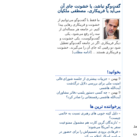
گفت‌وگو نباشد، یا خشونت جای آن
می‌آید یا فریبکاری، مصطفی ملکیان
ما فقط با گفت‌وگو می‌توانیم از
خشونت و فریبکاری رهایی پیدا
کنیم. در جامعه هر مساله‌ای از
سه راه رفع می‌شود، یکی
گفت‌وگوست، یکی خشونت و
دیگر فریبکاری. اگر در جامعه گفت‌وگو تعطیل
شود دو رقیبی که جای آن را می‌گیرند، خشونت
و فریبکاری هستند ... [
ادامه مطلب
]
بخوانید!
9 بهمن »
جزییات بیشتری از جلسه شورای‌عالی
امنیت ملی برای بررسی دلایل درگذشت
آیت‌الله هاشمی
9 بهمن »
چه کسی دستور پلمپ دفاتر مشاوران
آیت‌الله هاشمی رفسنجانی را صادر کرد؟
پرخواننده ترین ها
»
دلیل کینه جویی های رهبری نسبت به خاتمی
چیست؟
»
'دارندگان گرین کارت هم مشمول ممنوعیت
 شد
سفر به آمریکا می‌شوند'
»
فرهادی بزودی تصمیم‌اش را برای حضور در
ت
مراسم اسکار اعلام می‌کند