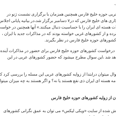
.
بی حوزه خليج فارس همچنين همزمان با برگزاری نشست ژنو در
نشست شورای همکاری های خليج فارس که در۷ دسامبر برگزار شد،در بيانيه پايانی اجلا
لات هسته ای ايران را با حساسيت دنبال ميکنند.» آنها همچنين در خواس
رده و از کشورهای غربی خواسته بودند که در مذاکرات جديد با ايران ،
شورهای حوزه خليخ فارس در نظر بگيرند.
ين درخواست کشورهای حوزه خليج فارس برای حضور در مذاکرات آينده 
واهد شد ،اين سوال مطرح ميشود که حضور کشورهای عربی در اين
وال ميتوان درابتدا از زوايه کشورهای عربی اين مسله را بررسی کرد ک
نامه هسته ای ايران ذی نفع هستند يا نه؟ و اگر هستند به چه ميزان ميتوان
ان از زوايه کشورهای حوزه خليخ فارس
 فاش شده از سايت «ويکی ليکس» می توان به عمق نگرانی کشورهای