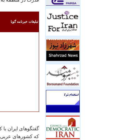
تبليغات خبرنامه گويا
که کشورهای عربی ح