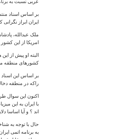
عربی نسبت به برنامه
بر اساس اسناد منتش
ايران ابراز نگرانی ک
ملک عبدالله، پادشا
امريکا از اين کشور 
البته او پيش از اين
کشورهای منطقه متهم
بر اساس اين اسناد ،
راکه در منطقه دخال
اکنون اين سوال طر
با ايران به اين ميزي
اند ؟ و آيا اساسا د
حال با توجه به شن
به برنامه اتمی اير