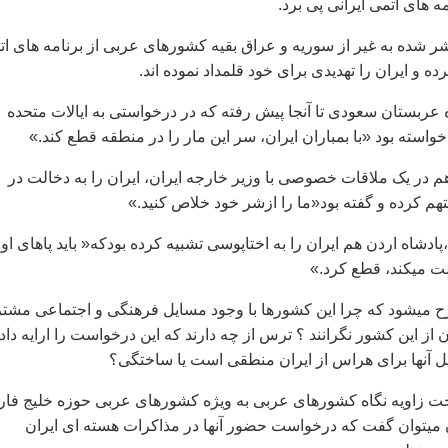
 های اتمی ايرانی پی برد.
ر شده به غير از سوريه و عراق بقيه کشورهای عربی از برنامه های ات
رده و ايران را تهديدی برای خود قلمداد نموده اند.
ه عربستان سعودی تا آنجا پيش رفته که در درخواستی به ايالات متحده
خواسته بود «با بمباران ايران، سر اين مار را در منطقه قطع کند.»
 هم در يک ملاقات خصوصی با وزير خارجه ايران، ايران را به دخالت در
 کرده و گفته بود«ما را ازشر خود خلاص کنيد.»
پادشاه اردن هم ايران را به اختاپوسی تشبيه کرده بودکه« بايد پاهای او
ت ميکند، قطع کرد.»
ح ميشود که چرا اين کشورها با وجود مسايل فرهنگی و اجتماعی مشت
ان از اين کشور نگرانند ؟ ترس از چه دارند که اين درخواست را ارايه داد
لايل آنها برای هراس از ايران منطقی است يا ساختگی؟
اخت زاويه نگاه کشورهای عربی به ويژه کشورهای عربی حوزه خليج فا
ان ميتوان گفت که درخواست حضور آنها در مذاکرات هسته ای ايران