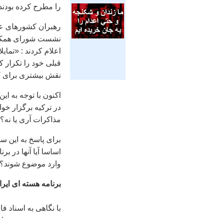
را مطرح کرده بودند
رهبران کشورهای عر
اعلام کردند : «تماي
قبلی خود را تکرار ک
نقش بيشتری برای ک
اکنون با توجه به ا
در ترکيه برگزار خ
مذاکرات آری يا نه؟
برای پاسخ به اين س
اساسا آيا آنها در بر
وارد موضوع شوند؟
برنامه هسته ای اير
با نگاهی به اسناد