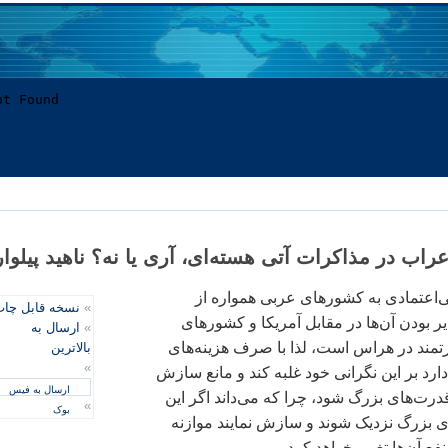
راب در مذاکرات آتی هسته‌ای، آری يا نه؟ ناهيد پيلوار
بی‌اعتمادی به کشورهای عربی همواره از
»
نسخه قابل چا
 بودن آن‌ها در مقابل آمريکا و کشورهای
»
ارسال به
تمند در هراس است، لذا با صرف هزينه‌های
بالاترین
»
ارد بر اين نگرانی خود غلبه کند و مانع سازش
ارسال به فیس
رت‌های بزرگ شود، چرا که می‌داند اگر اين
»
بوک
 بزرگ نزديک شوند و سازش نمايند موازنه
ع آن‌ها تغيير خواهد کرد