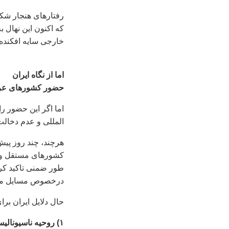
رفتارهای هنجار شکن 
که اکنون اين نهال 
خارجی سايه افکنده
اما از نگاه ايران
حضور کشورهای عربی
اما اگر اين حضور را
المللی و عدم دخالت
هرچند، چند روز پي
کشورهای مستقل و مو
طور ضمنی تاکيد کر
درخصوص مسايل مهم 
حال دلايل ايران برا
۱) روحيه ناسيوناليستی ايرانيها در مقابل کشورهای عربی