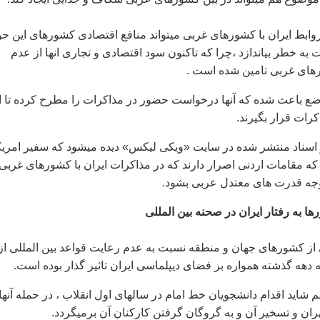
 روابط ايران با کشورهای غربی ميتواند منافع اقتصادی کشورهای اين ح
 به خطر بياندازد ،چرا که تاکنون سود اقتصادی و تجاری انها از عدم
رهای غربی تامين شده است .
ضع باعث شده که آنها درخواست حضور در مذاکرات را مطرح کرده تا ا
رات قرار بگيرند.
 اسناد منتشر شده در سايت «ويکی ليکس» ديده ميشود که سفير امريک
 که مقامات اردنی اصرار دارند که در مذاکرات ايران با کشورهای غربی 
وجه قدرت های معتدل عربی بشود.
از کشورهای جهان و منطقه نسبت به عدم رعايت قواعد بين المللی از
هه گذشته همواره بر فضای ديپلماسی ايران تاثير گذار بوده است.
شايد اقدام دانشجويان خط امام در سالهای اول انقلاب ، در حمله آنها 
ران و تسخير آن و به گروگان گرفتن کارکنان آن برميگردد.