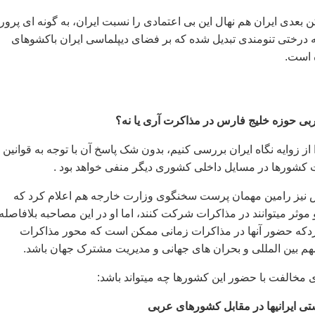
بعدی ايران هم نهال اين بی اعتمادی را نسبت ايران، به گونه ای پرورا
به درختی تنومندی تبديل شده که بر فضای ديپلماسی ايران باکشوهای
 است.
 حوزه خليج فارس در مذاکرت آری يا نه؟
 از زوايه نگاه ايران بررسی کنيم، بدون شک پاسخ آن با توجه به قوانين 
 کشورها در مسايل داخلی کشوری ديگر منفی خواهد بود .
ش نيز رامين مهمان پرست سخنگوی وزارت خارجه هم اعلام کرد که
ثر ميتوانند در مذاکرات شرکت کنند، اما او در اين مصاحبه بلافاصله 
دکه حضور آنها در مذاکرات زمانی ممکن است که محور مذاکرات
بين المللی و بحران های جهانی و مديريت مشترک جهان باشد.
ی مخالفت با حضور اين کشورها چه ميتواند باشد: