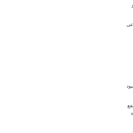
و
اعی
بود
فع
د