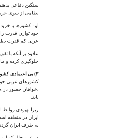
نظامی از سوی عربس
اين کشورها با خريد
خود توازن قدرت را
عربی کم قدرت نظا
علاوه بر آنکه با ت
جلوگيری کرده و مان
۳) بی اعتمادی کشورهای عربی به امريکا
کشورهای عربی حوزه
،خواهان حضور در مذا
يابد.
زيرا بهبودی روابط ا
ايران در منطقه اس
به طرف ايران گردد.
در عين حال که اين 