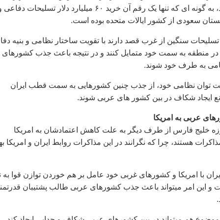
سنگين دفاعی بدهند، به گونه ای که تنها يک رقم آن خريد ۶۰ ميليارد دلار تسليحات دفاعی 
تان سعودی از کشور ايالات متحده بوده است.
 تسليحات سنگين از غرب قصد دارند با تقويت ساختار نظامی و بنيه دف
 در منطقه به سمت خود متمايل کنند و در نتيجه باعث جذب کشورهای
می به طرف خود شوند.
قويت توان نظامی خود، از جذب چنين کشورهايی به سمت قطب ايران
ع ايجاد شکاف در بين کشور های عربی شوند.
 خليج فارس از طرف ديگر به علت کاهش اعتمادشان به امريکا
کرات هستند، چرا که نگرانند در اين مذاکرات روابط ايران و امريکا به
يران با امريکا و کشورهای غربی خود عامل بر هم خوردن توازن قوا به ن
ت و اين امر ميتواند باعث جذب کشورهای عربی طالب پشتيبان قدرتمن
موضوع هم ميتواند در بين کشورهای عربی شکاف و جدايی ايجاد کند.