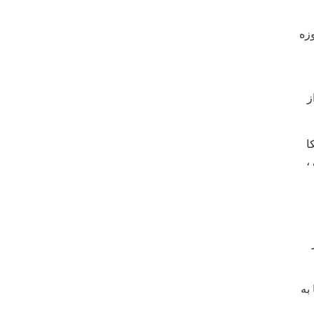
وزه
ز
ا
،
به