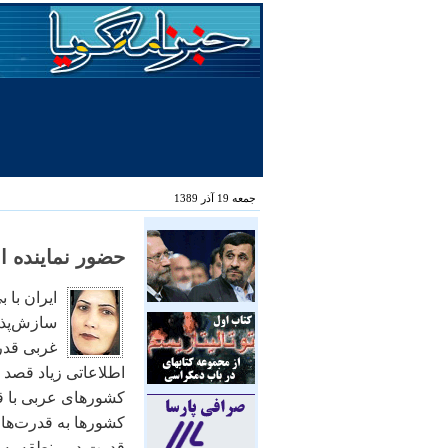
جمعه 19 آذر 1389
حضور نماينده اع
ايران با 
سازش‌پذير
غربی قدر
اطلاعاتی زياد قصد د
کشورهای عربی با قد
کشورها به قدرت‌های
قدرت در منطقه به نف