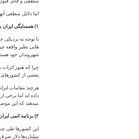
منطقی و قابل قبول 
اما دلايل منطقی آنه
۱) همسايگی ايران با کشورهای حوزه خليخ فارس
با توجه به نزديکی 
هايی نظير واقعه چرن
شهروندان خود هستند
چرا که هنوز اثرات 
بعضی از کشورهای ار
هرچند مقامات ايرانی
داده اند اما برخی ا
ميدهند که اين موضو
۲) برنامه اتمی ايران و تحميل هزينه های سنگين نظامی به اين کشورها
اين کشورها طی چند س
ميلياردها دلار صرف 