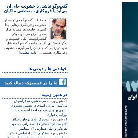
گفت‌وگو نباشد، یا خشونت جای آن
می‌آید یا فریبکاری، مصطفی ملکیان
ما فقط با گفت‌وگو می‌توانیم از
خشونت و فریبکاری رهایی پیدا
کنیم. در جامعه هر مساله‌ای از
سه راه رفع می‌شود، یکی
گفت‌وگوست، یکی خشونت و
دیگر فریبکاری. اگر در جامعه گفت‌وگو تعطیل
شود دو رقیبی که جای آن را می‌گیرند، خشونت
و فریبکاری هستند ... [
ادامه مطلب
]
خواندنی ها و دیدنی ها
در همين زمينه
24 شهریور»
نه می‌بخشيم، نه فراموش
می‌کنيم: عبارتی کليدی در تضمين پيشروی
بسوی بهبودی فرد و جامعۀ آسيب‌ديده،
نورايمان قهاری
21 شهریور»
نيويورک: يادمان جان‌باختگان
"فاجعه ملی" کشتار ۶۷، سخنرانی مسعود
نقره‌کار و علی صدارت، ۲۴ سپتامبر
17 شهریور»
استکهلم: تأثير اجتماعی کشتار
زندانيان سياسی در دهه ۶۰، شعرخوانی ايرج