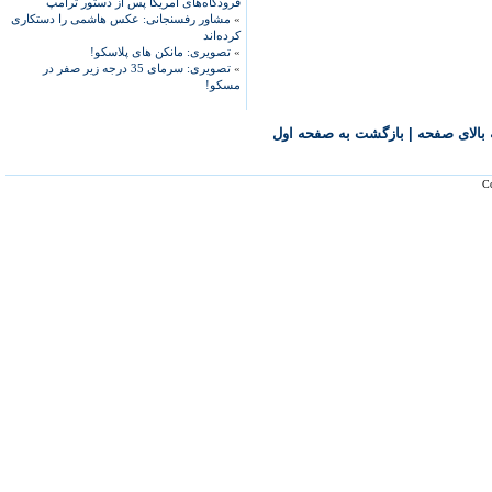
فرودگاه‌های آمریکا پس از دستور ترامپ
»
مشاور رفسنجانی: عکس هاشمی را دستکاری
کرده‌اند
»
تصویری: مانکن های پلاسکو!
»
تصویری: سرمای 35 درجه زیر صفر در
مسکو!
بالای صفحه
|
بازگشت به صفحه اول
Co