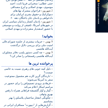
جنتی عطايی؛ سخنرانی فريبا ثابت، احمد
موسوی، مهدی اصلانی و ايرج مصداقی
2 شهریور»
فراخوان مشترک نهادهای
دموکراتيک و حقوق بشری ايرانيان برای
دادخواهی و يادمان جان باختگان دهه ۶۰
1 شهریور»
يادمان کشتار زندانيان سياسی ايران
در شهرهای آمريکا، تلفیقی از روایت و موسیقی
با حضور اسفنديار منفردزاده و مهدی اصلانی
بخوانید!
9 بهمن »
جزییات بیشتری از جلسه شورای‌عالی
امنیت ملی برای بررسی دلایل درگذشت
آیت‌الله هاشمی
9 بهمن »
چه کسی دستور پلمپ دفاتر مشاوران
آیت‌الله هاشمی رفسنجانی را صادر کرد؟
پرخواننده ترین ها
»
دلیل کینه جویی های رهبری نسبت به خاتمی
چیست؟
»
'دارندگان گرین کارت هم مشمول ممنوعیت
سفر به آمریکا می‌شوند'
»
فرهادی بزودی تصمیم‌اش را برای حضور در
مراسم اسکار اعلام می‌کند
»
گیتار و آواز گلشیفته فراهانی همراه با رقص
بهروز وثوقی
»
چگونگی انفجار ساختمان پلاسکو را بهتر
بشناسیم
»
گزارش‌هایی از "دیپورت" مسافران ایرانی در