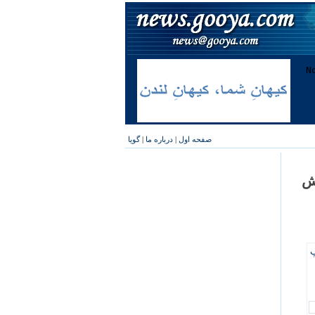
صفحه اول
|
درباره ما
|
گویا
ش
پ