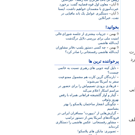
6 آبان»
معاون اول قوه قضاييه گفت: برخورد
عبرت‌آموزي با مفسدان خواهيم داشت، ایسنا
5 آبان»
دستگيری عوامل يک باند مافيايی در
نفت، خبرآنلاين
بخوانید!
9 بهمن »
جزییات بیشتری از جلسه شورای‌عالی
امنیت ملی برای بررسی دلایل درگذشت
آیت‌الله هاشمی
9 بهمن »
چه کسی دستور پلمپ دفاتر مشاوران
رت
آیت‌الله هاشمی رفسنجانی را صادر کرد؟
رد
پرخواننده ترین ها
»
دلیل کینه جویی های رهبری نسبت به خاتمی
چیست؟
»
'دارندگان گرین کارت هم مشمول ممنوعیت
سفر به آمریکا می‌شوند'
»
فرهادی بزودی تصمیم‌اش را برای حضور در
يی
مراسم اسکار اعلام می‌کند
»
گیتار و آواز گلشیفته فراهانی همراه با رقص
بهروز وثوقی
»
چگونگی انفجار ساختمان پلاسکو را بهتر
بشناسیم
»
گزارش‌هایی از "دیپورت" مسافران ایرانی در
فرودگاه‌های آمریکا پس از دستور ترامپ
خلف
»
مشاور رفسنجانی: عکس هاشمی را دستکاری
کرده‌اند
»
تصویری: مانکن های پلاسکو!