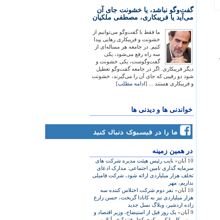
گفت‌وگو نباشد، یا خشونت جای آن
می‌آید یا فریبکاری، مصطفی ملکیان
ما فقط با گفت‌وگو می‌توانیم از
خشونت و فریبکاری رهایی پیدا
کنیم. در جامعه هر مساله‌ای از
سه راه رفع می‌شود، یکی
گفت‌وگوست، یکی خشونت و
دیگر فریبکاری. اگر در جامعه گفت‌وگو تعطیل
شود دو رقیبی که جای آن را می‌گیرند، خشونت
و فریبکاری هستند ... [
ادامه مطلب
]
خواندنی ها و دیدنی ها
در همين زمينه
10 آبان»
نايب رئيس هيئت مديره شرکت های
سرمايه گذاری تامين اجتماعی: مدارک ادعای
تخلف هزار ميلياردی ارائه شود، شرکت فاميلی
نداريم، مهر
10 آبان»
نفر دوم شرکت اختلاس کننده سه
هزار ميلياردی نيز به کانادا گريخت، حسن زارع
زاده اردشير، وبلاگ نسل جديد
9 آبان»
يک روز قبل از استيضاح، وزير اقتصاد و
رييس کل بانک مرکزی کجا رفتند؟ خبرآنلاين