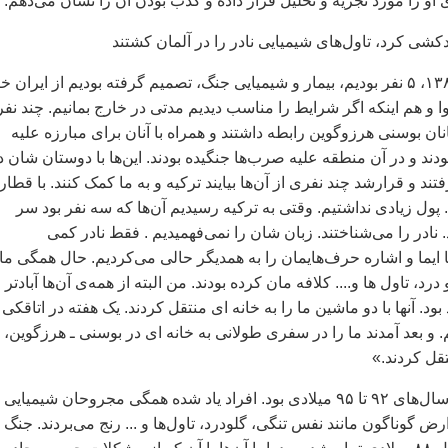
 او را مورد تجزیه و تحلیل قرار داده و کذب بودن آن را نشان می‌دهم.
شی کرد، تاول‌های شيميايی نادر را در آلمان کشتند
«...زمستان سال ۱۳۸۵، ۵ نفر بوديم، بيمار و شيميايی جنگ، تصميم گرفته بوديم از ايران 
 و هم اينکه اگر شرايط را مناسب ديديم مدتی در خارج بمانيم. چند نف
نان بوسنی هرزوگوين رابطه داشتند و همراه با آنان برای مبارزه عليه
دند و در آن منطقه عليه صرب‌ها جنگيده بودند. اين‌ها با دوستان شان د
د و قرارشد چند نفری از آن‌ها بيايند ترکيه و به ما کمک کنند. با قطار 
پول زيادی نداشتيم. وقتی به ترکيه رسيديم آن‌ها که سه نفر بود سر
 نادر را می‌شناختند. زبان شان را نمی‌فهميديم . فقط نادر کمی
 ايما و اشاره حرف‌هايمان را به همديگر حالی می‌کرديم. حال همگی ما 
رد، تاول ها و.... کلافه مان کرده بودند. من البته از همه‌ی آن‌ها آبادتر
ود. آنها با دو ماشين ما را به خانه ای منتقل کردند. يک هفته در اتاقکی 
. و بعد آمدند ما را در سفری طولانی به خانه ای در بوسنی ـ هرزگوين، 
قل کردند.»
جنگ در بوسنی بین سال‌های ۹۲ تا ۹۵ میلادی بود. افراد یاد شده همگی مجروحان شیمیایی
رض گوناگون مانند نفس تنگی، گلو‌درد، تاول‌ها و ... رنج می‌بردند. جنگ