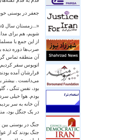
قدم به قدم گفته‌های
جعفر در بوسنی خودک
شويم، هم برای مداوا
از اين جمع با مسلما
صرب‌ها دوره ديده بو
آن منطقه تماس گرفتن
اتوبوس سفر کرديم. 
قرارشان آمده بودند.
می‌دانست . بيشتر با
بود، نفس تنگی ، گلو د
بودم. هوا خيلی سرد ب
آن خانه به سر برديم
در يک جنگل بود، منت
جنگ بودند که از عوا