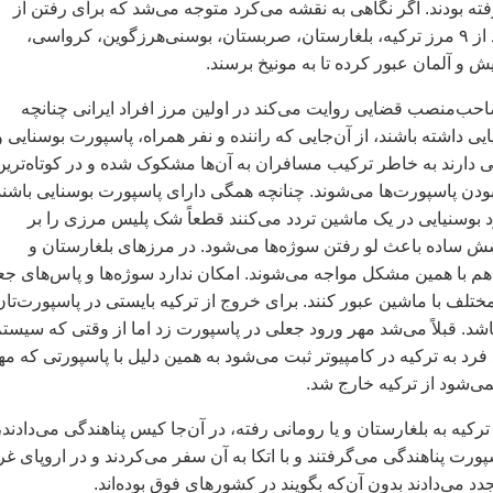
فته بودند. اگر نگاهی به نقشه می‌کرد متوجه می‌شد که برای رفتن از
مسیر فوق آن‌ها باید از ۹ مرز ترکیه، بلغارستان، صربستان، بوسنی‌هرزگوین، کرواسی،
ریش و آلمان عبور کرده تا به مونیخ برسند.
ب‌منصب قضایی روایت می‌کند در اولین مرز افراد ایرانی چنانچه
ی داشته باشند، از آن‌جایی که راننده و نفر همراه، پاسپورت بوسنایی‌ و
ی دارند به خاطر ترکیب مسافران به آن‌ها مشکوک شده و در کوتاه‌ترین
دن پاسپورت‌ها می‌شوند. چنانچه همگی دارای پاسپورت بوسنایی‌ باشند
د بوسنیایی در یک ماشین تردد می‌کنند قطعاً شک پلیس مرزی را بر
سش ساده باعث لو رفتن سوژه‌ها می‌شود. در مرزهای بلغارستان و
 با همین مشکل مواجه می‌شوند. امکان ندارد سوژه‌ها و پاس‌های جع
 مختلف با ماشین عبور کنند. برای خروج از ترکیه بایستی در پاسپورت‌تان
اشد. قبلاً می‌شد مهر ورود جعلی در پاسپورت زد اما از وقتی که سیستم
رد به ترکیه در کامپیوتر ثبت می‌‌شود به همین دلیل با پاسپورتی که مه
ی‌شود از ترکیه خارج شد.
ترکیه به بلغارستان و یا رومانی رفته، در آن‌جا کیس پناهندگی می‌دادند،
پورت پناهندگی می‌گرفتند و با اتکا به آن سفر می‌کردند و در اروپای غر
د می‌دادند بدون آن‌که بگویند در کشورهای فوق بوده‌اند.