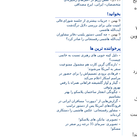
نج
متخصصان» ایرانی، ایرج مصداقی
ه
بخوانید!
9 بهمن »
جزییات بیشتری از جلسه شورای‌عالی
امنیت ملی برای بررسی دلایل درگذشت
 شیمیایی شده در سال ۷۴
آیت‌الله هاشمی
9 بهمن »
چه کسی دستور پلمپ دفاتر مشاوران
وین
آیت‌الله هاشمی رفسنجانی را صادر کرد؟
پرخواننده ترین ها
»
دلیل کینه جویی های رهبری نسبت به خاتمی
چیست؟
»
'دارندگان گرین کارت هم مشمول ممنوعیت
سفر به آمریکا می‌شوند'
د
»
فرهادی بزودی تصمیم‌اش را برای حضور در
مراسم اسکار اعلام می‌کند
»
گیتار و آواز گلشیفته فراهانی همراه با رقص
بهروز وثوقی
»
چگونگی انفجار ساختمان پلاسکو را بهتر
بشناسیم
از جنگ
»
گزارش‌هایی از "دیپورت" مسافران ایرانی در
فرودگاه‌های آمریکا پس از دستور ترامپ
»
مشاور رفسنجانی: عکس هاشمی را دستکاری
است
کرده‌اند
»
تصویری: مانکن های پلاسکو!
»
تصویری: سرمای 35 درجه زیر صفر در
مسکو!
ند!