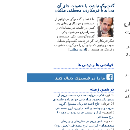
گفت‌وگو نباشد، یا خشونت جای آن
می‌آید یا فریبکاری، مصطفی ملکیان
ما فقط با گفت‌وگو می‌توانیم از
خارج
خشونت و فریبکاری رهایی پیدا
کنیم. در جامعه هر مساله‌ای از
ری
سه راه رفع می‌شود، یکی
گفت‌وگوست، یکی خشونت و
دیگر فریبکاری. اگر در جامعه گفت‌وگو تعطیل
ر
شود دو رقیبی که جای آن را می‌گیرند، خشونت
و فریبکاری هستند ... [
ادامه مطلب
]
و
خواندنی ها و دیدنی ها
بد
در
در همين زمينه
30 تیر»
تکذیب روایت صاحب منصب رژیم از
که
سوی دکترمحمود مرادخانی خواهرزاده خامنه‌ای
26 خرداد»
حاج احمد قدیریان مسئول گروه
ضربت و جوخه‌های اعدام اوین، ایرج مصداقی
5 اسفند»
فراز و نشیب حزب توده در دهه ۶۰،
ایرج مصداقی
25 دی»
نقش رژیم در «قتل‌های زنجیره‌ای
متخصصان» ایرانی، ایرج مصداقی (بخش دوم)
25 دی»
نقش رژیم در «قتل‌های زنجیره‌ای