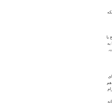
که
با
به
ت.
ای
 هم
ام
نه