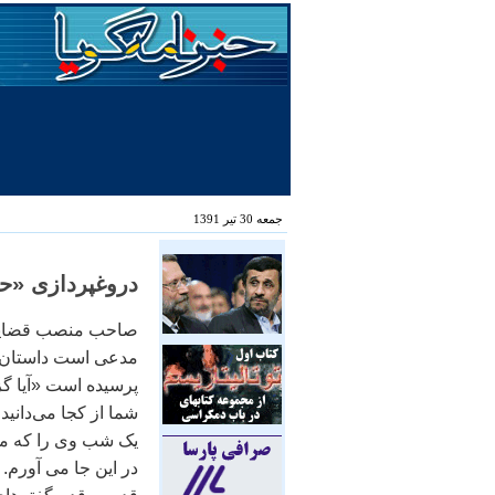
جمعه 30 تیر 1391
دروغپردازی «حا
صاحب منصب قضایی ر
مدعی است داستان خ
پرسیده است «آيا گ
شما از کجا می‌دانيد
یک شب وی را که مر
در این جا می آورم.