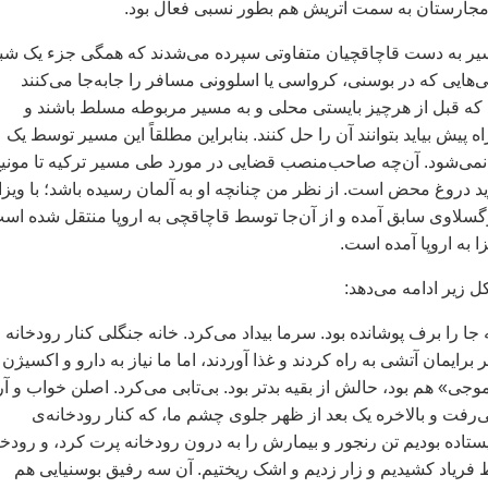
 مجارستان به سمت اتریش هم بطور نسبی فعال بود.
یر به دست قاچاقچیان متفاوتی سپرده می‌شدند که همگی جزء یک شب
‌هایی که در بوسنی، کرواسی یا اسلوونی مسافر را جابه‌جا می‌کنند
که قبل از هرچیز بایستی محلی و به مسیر مربوطه مسلط ‌باشند و
پیش بیاید بتوانند آن را حل کنند. بنابر‌این مطلقا‌ً‌ این مسیر توسط یک
می‌شود. آن‌چه صاحب‌منصب قضایی در مورد طی مسیر ترکیه تا مونیخ 
د دروغ محض است. از نظر من چنانچه او به آلمان رسیده باشد؛ با ویزا 
سلاوی سابق آمده و از آن‌جا توسط قاچاقچی به اروپا منتقل شده اس
یزا به اروپا آمده است.
ل زیر ادامه می‌دهد:
جا را برف پوشانده بود. سرما بيداد می‌کرد. خانه جنگلی کنار رودخانه 
 برايمان آتشی به راه کردند و غذا آوردند، اما ما نياز به دارو و اکسيژن
جی» هم بود، حالش از بقيه بدتر بود. بی‌تابی می‌کرد. اصلن خواب و آر
رفت و بالاخره يک بعد از ظهر جلوی چشم ما، که کنار رودخانه‌ی
ستاده بوديم تن رنجور و بيمارش را به درون رودخانه پرت کرد، و رودخا
قط فرياد کشيديم و زار زديم و اشک ريختيم. آن سه رفيق بوسنيايی هم