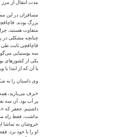
مدت انتقال از مرز
مسافران در این مس
بزرگ بودند. قاچاقچی
متفاوت هستند، چرا 
چنانچه مشکلی در راه 
قاچاقچی ثابت طی ن
سه بوسنیایی می‌گوی
یکی از کشورهای یوگ
یا آن که از ابتدا با و
وی داستان را به شک
«برف می‌باريد، همه 
پر آب بود. آن سه نفر
داشتيم. جعفر که «مو
نداشت، فقط راه می‌
خروشان به تماشا اي
او را با خود برد. ف