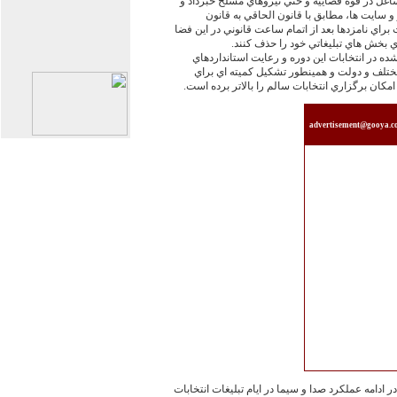
غل در قوه قضاييه و حتي نيروهاي مسلح خبرداد و
و سايت ها، مطابق با قانون الحاقي به قانون
7 است و تبليغات براي نامزدها بعد از اتمام ساعت قانوني در اين فضا
بخش هاي تبليغاتي خود را حذف كنند.
شده در انتخابات اين دوره و رعايت استانداردهاي
ختلف و دولت و همينطور تشكيل كميته اي براي
ان برگزاري انتخابات سالم را بالاتر برده است.
advertisement@gooya.
ادامه عملكرد صدا و سيما در ايام تبليغات انتخابات