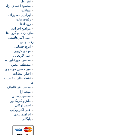
»
تيتر اول
»
محمود احمدی نژاد
»
مقالات
»
ابراهيم اصغرزاده
»
رفعت بیات
»
رويدادها
»
مواضع احزاب،
سازمان ها و گروه ها
»
علی اکبر هاشمی
رفسنجانی
»
ايرج حسابی
»
مهدی کروبی
»
علی لاريجانی
»
محسن مهرعليزاده
»
مصطفی معين
»
مير حسين موسوی
»
اخبار انتخابات
»
نقطه نظر شخصيت
ها
»
محمد باقر قاليباف
»
نتيجه آرا
»
محسن رضايی
»
طنز و کاريکاتور
»
احمد توکلی
»
علی اکبر ولايتی
»
ابراهيم يزدی
»
بايگانی