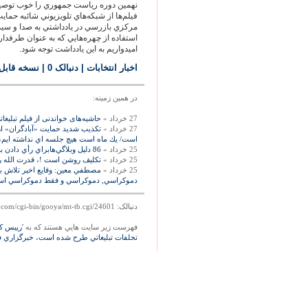
نهمين دوره رياست جمهوري را خوب توصيف
فيلم‌ها از شبكه‌هاي تلويزيوني شائبه حماي
مركزي بازرسي در يادداشتي به صدا و سيما
استفاده از چهره‌هايي كه به عنوان طرفدار
اميدواريم به اين يادداشت توجه شود.
اخبار انتخابات
| دنبالک 0
|
نسخه قابل
در همين زمينه:
27 خرداد »
حاشیه‌های خواندنی از فیلم تبلی
27 خرداد »
تکذیب شدید حمایت «آبادگران» ا
است/ يك ماه است هيچ جلسه اي نداشته ايم، 
25 خرداد »
86 دليل وبلاگي‌هابراي رأي دادن به دكتر معين، اقبال
25 خرداد »
تكليف روشن است !، قدرت الله ر
25 خرداد »
مصطفي معين: وقايع اخير تلاش بر
دموكراسي, دموكراسي و فقط دموكراسي است،
دنبالک: http://mag.gooya.com/cgi-bin/gooya/mt-tb.cgi/24601
فهرست زير سايت هايي هستند که به
تخلفات تبليغاتي طرح شده است، خبرگزاري ف