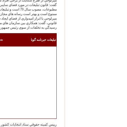
ميرلوحي از طرح شكايت از برخي افراد شا
گفت: قانون تبليغات در مورد فضاي سايبر 
مطبوعات، مصوب سال 9
ممنوع است و بهتر است رسانه هاي مجازي 
ميرلوحي با ابراز اميدواري از فضاي ايجاد 
قانوني، گفت: همكاري بين سازمان هاي م
رسيدگي به تخلفات از سوي رئيس جمهور امك
تبليغات خبرنامه گويا
com
رييس كميته حقوقي ستاد انتخابات كشور در 