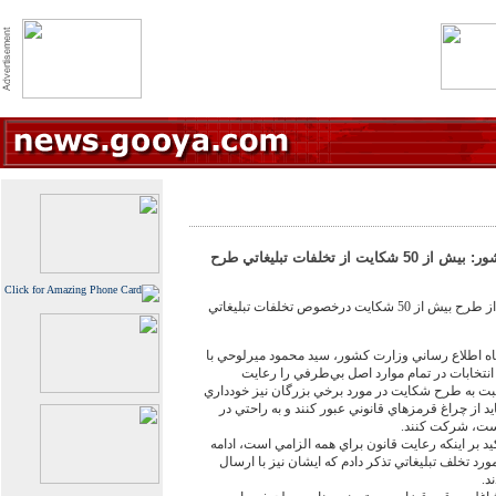
رييس كميته حقوقي ستاد انتخابات كشور: بيش از 50 شكايت از تخلفات تبليغاتي طرح
رييس كميته حقوقي ستاد انتخابات كشور از طرح بيش از 50 شكايت درخصوص تخلفات تبليغاتي
اه اطلاع رساني وزارت كشور، سيد محمود ميرلوحي با
 انتخابات در تمام موارد اصل بي‌طرفي را رعايت
سبت به طرح شكايت در مورد برخي بزرگان نيز خودداري
يد از چراغ قرمزهاي قانوني عبور كنند و به راحتي در
است، شركت كنند.
د بر اينكه رعايت قانون براي همه الزامي است، ادامه
رد تخلف تبليغاتي تذكر دادم كه ايشان نيز با ارسال
د.