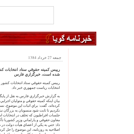
جمعه 27 خرداد 1384
شده است، خبرگزاري فارس
انتخابات رياست جمهوري خبر داد.
به گزارش خبرگزاري فارس به نقل از پايگ
بيان اينكه كميته حقوقي و متوليان اجرايي
كرده‌اند، گفت: براي اثبات اين موضوع، ن
نكرديم تا ثابت شود منسوبان به بزرگان نبا
جلسات افراطيون كه تخلف در انتخابات 
معاون حقوقي و پارلماني وزير كشوربا تأكي
داد: حتي به يكي از اعضاي هيأت دولت در مو
اصلاحيه به روزنامه، اين موضوع را حل كردن