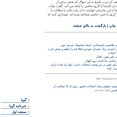
 كرد و در پاسخ به اين سؤال كه پخش برخي از
ت از كانديدا يا گروه خاصي را ايجاد مي كند، گفت: هيأت
 از اين سازمان خواست تا از بيان نكات يا مطالب يا
 گروه يا نامزد خاصي شناخته شده اند، خودداري كنند كه
 چاپ
|
بازگشت به بالاي صفحه
غاتی هاشمی رفسنجانی، امضا محفوظ، شريف نيوز
ز احمدی نژاد: چمران خودش اطلاعيه را تنظيم و پخش كرده
انتخاب
حماني، يادداشت روز کيهان
اي تغيير در سرنوشت انتخابات است؛ تنها راه نجات ايران
 ايلنا
'رييس كميته حقوقي ستاد انتخابات كشور: بيش از 50 شكايت از
ارس'
لينک داده اند.
::
گويا
::
خبرنامه گويا
::
صفحه اول