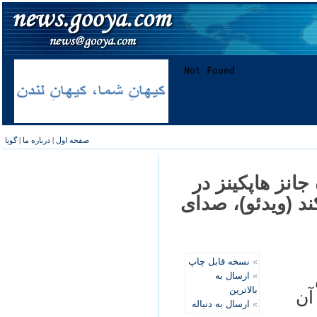
صفحه اول
|
درباره ما
|
گویا
جانز هاپکینز در
د (ویدئو)، صدای
»
نسخه قابل چاپ
»
ارسال به
بالاترین
 آن
»
ارسال به دنباله