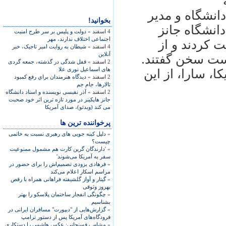
دانشگاه و مدیر
بخوانید!
انشگاه جانز
4 اسفند »
دولت و پلیس بر سر طرح امنیت
اجتماعی اختلاف ندارند، مهر
ت کردند و از
4 اسفند »
شیطان به روایت امیر تاجیک، خبر
آنلاین
ست سخن گفتند.
2 اسفند »
قفل شدگی در گذشته، جمعه گردی
های اسماعيل نوری علا
، سارا، از اين
2 اسفند »
ديدگاه‌ هنرمندان براي رفع كمبود
تالارها، جام جم
2 اسفند »
آذر نفیسی نویسنده و استاد دانشگاه
جانز هاپکینز در مورد تازه ترین اثر خود صحبت
می کند (ویدئو)، صدای آمریکا
پرخواننده ترین ها
»
دلیل کینه جویی های رهبری نسبت به خاتمی
چیست؟
»
'دارندگان گرین کارت هم مشمول ممنوعیت
سفر به آمریکا می‌شوند'
»
فرهادی بزودی تصمیم‌اش را برای حضور در
مراسم اسکار اعلام می‌کند
»
گیتار و آواز گلشیفته فراهانی همراه با رقص
بهروز وثوقی
»
چگونگی انفجار ساختمان پلاسکو را بهتر
بشناسیم
»
گزارش‌هایی از "دیپورت" مسافران ایرانی در
فرودگاه‌های آمریکا پس از دستور ترامپ
»
مشاور رفسنجانی: عکس هاشمی را دستکاری