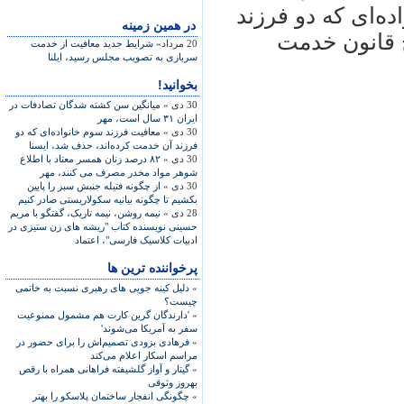
ه‌ای که دو فرزند
در همين زمينه
ح قانون خدمت
20 مرداد»
شرايط جديد معافيت از خدمت
سربازی به تصويب مجلس رسيد، ايلنا
بخوانید!
30 دی »
ميانگين سن کشته شدگان تصادفات در
ايران ۳۱ سال است، مهر
30 دی »
معافيت فرزند سوم خانواده‌ای که دو
فرزند آن خدمت کرده‌اند، حذف شد، ايسنا
30 دی »
۸۲ درصد زنان همسر معتاد با اطلاع
شوهر مواد مخدر مصرف می کنند، مهر
30 دی »
از چگونه فتيله جنبش سبز را پايين
بکشيم تا چگونه بيانيه سکولاريستی صادر کنيم
28 دی »
نيمه روشن، نيمه تاريک، گفتگو با مريم
حسينی نويسنده کتاب "ريشه های زن ستيزی در
ادبيات کلاسيک فارسی"، اعتماد
پرخواننده ترین ها
»
دلیل کینه جویی های رهبری نسبت به خاتمی
چیست؟
»
'دارندگان گرین کارت هم مشمول ممنوعیت
سفر به آمریکا می‌شوند'
»
فرهادی بزودی تصمیم‌اش را برای حضور در
مراسم اسکار اعلام می‌کند
»
گیتار و آواز گلشیفته فراهانی همراه با رقص
بهروز وثوقی
»
چگونگی انفجار ساختمان پلاسکو را بهتر