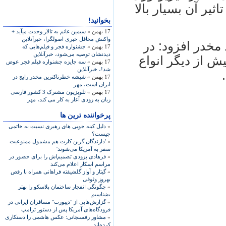
یر آن بسیار بالا
بخوانید!
17 بهمن »
سیمین غانم به تالار وحدت می​آید +
واکنش محافل خبری اصولگرا، خبرآنلاین
 مخدر افزود: در
17 بهمن »
جشنواره فجر و فیلم‌هایی که
دیدنشان توصیه می‌شود، خبرآنلاین
یش از دیگر انواع
17 بهمن »
سه جایزه جشنواره فیلم فجر عوض
شد!، خبرآنلاین
17 بهمن »
شیشه خطرناکترین مخدر رایج در
ایران است، مهر
17 بهمن »
تلویزیون مشترک 3 کشور فارسی
زبان به زودی آغاز به کار می کند، مهر
پرخواننده ترین ها
»
دلیل کینه جویی های رهبری نسبت به خاتمی
چیست؟
»
'دارندگان گرین کارت هم مشمول ممنوعیت
سفر به آمریکا می‌شوند'
»
فرهادی بزودی تصمیم‌اش را برای حضور در
مراسم اسکار اعلام می‌کند
»
گیتار و آواز گلشیفته فراهانی همراه با رقص
بهروز وثوقی
»
چگونگی انفجار ساختمان پلاسکو را بهتر
بشناسیم
»
گزارش‌هایی از "دیپورت" مسافران ایرانی در
فرودگاه‌های آمریکا پس از دستور ترامپ
»
مشاور رفسنجانی: عکس هاشمی را دستکاری
کرده‌اند